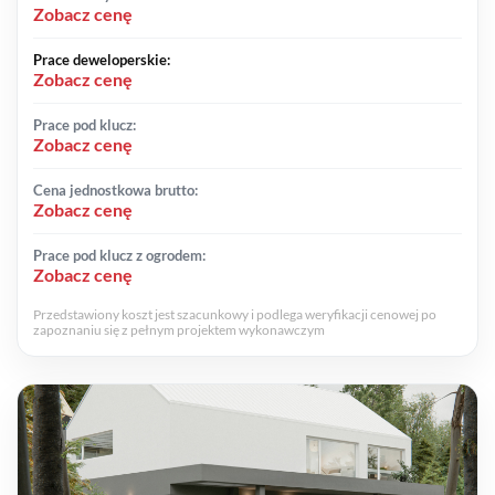
Zobacz cenę
Prace deweloperskie:
Zobacz cenę
Prace pod klucz:
Zobacz cenę
Cena jednostkowa brutto:
Zobacz cenę
Prace pod klucz z ogrodem:
Zobacz cenę
Przedstawiony koszt jest szacunkowy i podlega weryfikacji cenowej po
zapoznaniu się z pełnym projektem wykonawczym