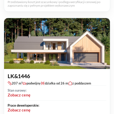
Przedstawiony koszt jest szacunkowy i podlega weryfikacji cenowej po
zapoznaniu się z pełnym projektem wykonawczym
LK&1446
207 m²
podwójny
działka od 26 m
z poddaszem
Stan surowy:
Zobacz cenę
Prace deweloperskie:
Zobacz cenę