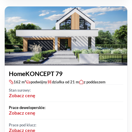
HomeKONCEPT 79
162 m²
podwójny
działka od 21 m
z poddaszem
Stan surowy:
Zobacz cenę
Prace deweloperskie:
Zobacz cenę
Prace pod klucz:
Zobacz cenę