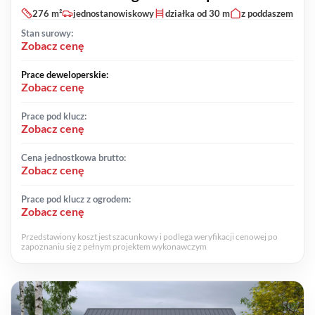
276 m²
jednostanowiskowy
działka od 30 m
z poddaszem
Stan surowy:
Zobacz cenę
Prace deweloperskie:
Zobacz cenę
Prace pod klucz:
Zobacz cenę
Cena jednostkowa brutto:
Zobacz cenę
Prace pod klucz z ogrodem:
Zobacz cenę
Przedstawiony koszt jest szacunkowy i podlega weryfikacji cenowej po
zapoznaniu się z pełnym projektem wykonawczym