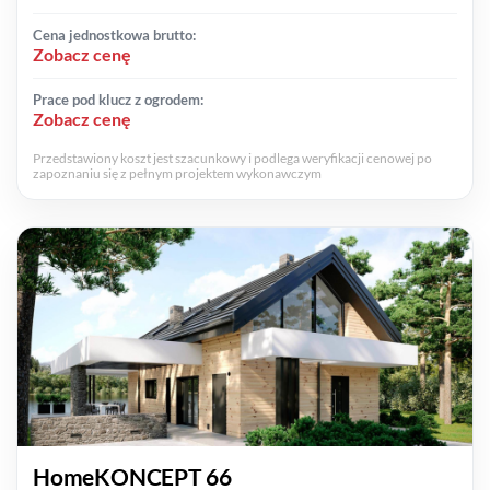
Cena jednostkowa brutto:
Zobacz cenę
Prace pod klucz z ogrodem:
Zobacz cenę
Przedstawiony koszt jest szacunkowy i podlega weryfikacji cenowej po
zapoznaniu się z pełnym projektem wykonawczym
HomeKONCEPT 66