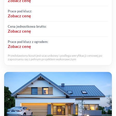
Zobacz cenę
Prace pod klucz:
Zobacz cenę
Cena jednostkowa brutto:
Zobacz cenę
Prace pod klucz z ogrodem:
Zobacz cenę
Przedstawiony koszt jest szacunkowy i podlega weryfikacji cenowej po
zapoznaniu się z pełnym projektem wykonawczym