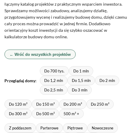
łączymy katalog projektów z praktycznym wsparciem inwestora.
Sprawdzamy możliwości zabudowy, analizujemy działkę,
przygotowujemy wycenę i realizujemy budowę domu, dzięki czemu
cały proces można prowadzić w jednej firmie. Dodatkowo
orientacyjny koszt inwestycji da się szybko oszacować w
kalkulatorze budowy domu online.
← Wróć do wszystkich projektów
Do 700 tys.
Do 1 mln
Przeglądaj domy:
Do 1,2 mln
Do 1,5 mln
Do 2 mln
Do 2,5 mln
Do 3 mln
Do 120 m²
Do 150 m²
Do 200 m²
Do 250 m²
Do 300 m²
Do 500 m²
500 m² +
Z poddaszem
Parterowe
Piętrowe
Nowoczesne