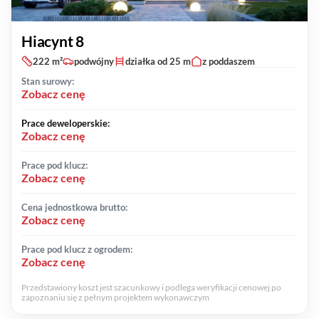
Hiacynt 8
222 m²
podwójny
działka od 25 m
z poddaszem
Stan surowy:
Zobacz cenę
Prace deweloperskie:
Zobacz cenę
Prace pod klucz:
Zobacz cenę
Cena jednostkowa brutto:
Zobacz cenę
Prace pod klucz z ogrodem:
Zobacz cenę
Przedstawiony koszt jest szacunkowy i podlega weryfikacji cenowej po
zapoznaniu się z pełnym projektem wykonawczym