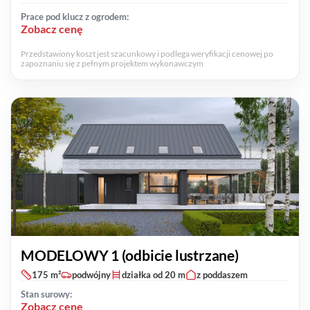
Prace pod klucz z ogrodem:
Zobacz cenę
Przedstawiony koszt jest szacunkowy i podlega weryfikacji cenowej po
zapoznaniu się z pełnym projektem wykonawczym
MODELOWY 1 (odbicie lustrzane)
175 m²
podwójny
działka od 20 m
z poddaszem
Stan surowy:
Zobacz cenę