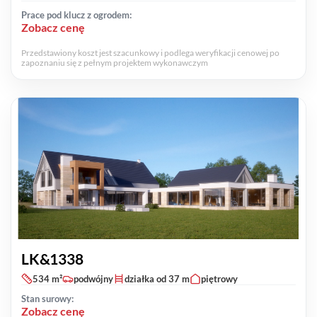
Prace pod klucz z ogrodem:
Zobacz cenę
Przedstawiony koszt jest szacunkowy i podlega weryfikacji cenowej po
zapoznaniu się z pełnym projektem wykonawczym
LK&1338
534 m²
podwójny
działka od 37 m
piętrowy
Stan surowy:
Zobacz cenę