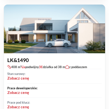
LK&1490
408 m²
podwójny
działka od 38 m
z poddaszem
Stan surowy:
Zobacz cenę
Prace deweloperskie:
Zobacz cenę
Prace pod klucz:
Zobacz cenę