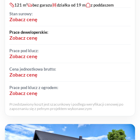
121 m²
bez garazu
działka od 19 m
z poddaszem
Stan surowy:
Zobacz cenę
Prace deweloperskie:
Zobacz cenę
Prace pod klucz:
Zobacz cenę
Cena jednostkowa brutto:
Zobacz cenę
Prace pod klucz z ogrodem:
Zobacz cenę
Przedstawiony koszt jest szacunkowy i podlega weryfikacji cenowej po
zapoznaniu się z pełnym projektem wykonawczym