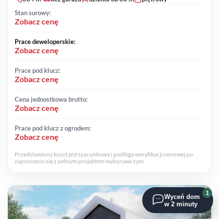
Stan surowy:
Zobacz cenę
Prace deweloperskie:
Zobacz cenę
Prace pod klucz:
Zobacz cenę
Cena jednostkowa brutto:
Zobacz cenę
Prace pod klucz z ogrodem:
Zobacz cenę
Przedstawiony koszt jest szacunkowy i podlega weryfikacji cenowej po
zapoznaniu się z pełnym projektem wykonawczym
1
Wyceń dom
w 2 minuty