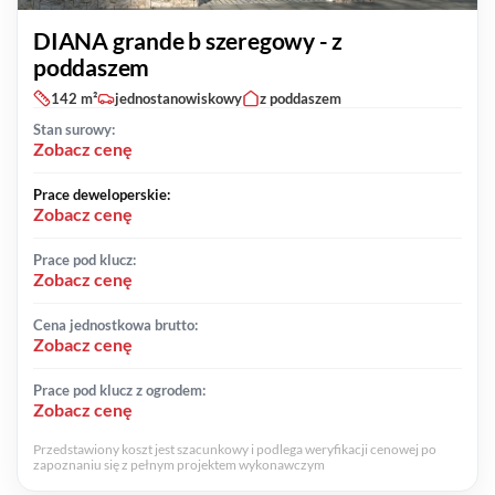
DIANA grande b szeregowy - z
poddaszem
142 m²
jednostanowiskowy
z poddaszem
Stan surowy:
Zobacz cenę
Prace deweloperskie:
Zobacz cenę
Prace pod klucz:
Zobacz cenę
Cena jednostkowa brutto:
Zobacz cenę
Prace pod klucz z ogrodem:
Zobacz cenę
Przedstawiony koszt jest szacunkowy i podlega weryfikacji cenowej po
zapoznaniu się z pełnym projektem wykonawczym