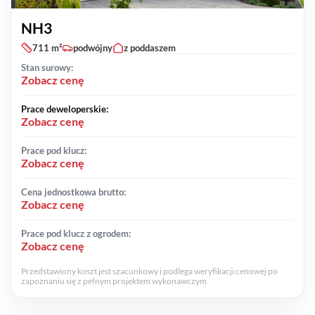
NH3
711 m²
podwójny
z poddaszem
Stan surowy:
Zobacz cenę
Prace deweloperskie:
Zobacz cenę
Prace pod klucz:
Zobacz cenę
Cena jednostkowa brutto:
Zobacz cenę
Prace pod klucz z ogrodem:
Zobacz cenę
Przedstawiony koszt jest szacunkowy i podlega weryfikacji cenowej po
zapoznaniu się z pełnym projektem wykonawczym