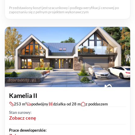
Przedstawiony koszt jest szacunkowy i podlega weryfikacji cenowej po
zapoznaniu się z pełnym projektem wykonawczym
Kamelia II
253 m²
podwójny
działka od 28 m
z poddaszem
Stan surowy:
Zobacz cenę
Prace deweloperskie: