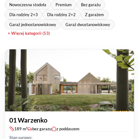
Nowoczesna stodoła
Premium
Bez garażu
Dla rodziny 2+3
Dla rodziny 2+2
Z garażem
Garaż jednostanowiskowy
Garaż dwustanowiskowy
+ Więcej kategorii (53)
01 Warzenko
189 m²
bez garazu
z poddaszem
Stan surowy: