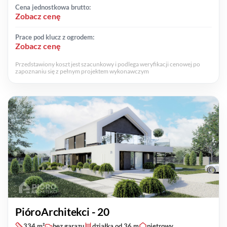
Cena jednostkowa brutto:
Zobacz cenę
Prace pod klucz z ogrodem:
Zobacz cenę
Przedstawiony koszt jest szacunkowy i podlega weryfikacji cenowej po
zapoznaniu się z pełnym projektem wykonawczym
PióroArchitekci - 20
334 m²
bez garazu
działka od 36 m
piętrowy