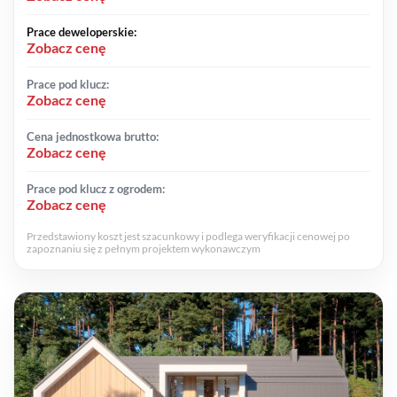
Prace deweloperskie:
Zobacz cenę
Prace pod klucz:
Zobacz cenę
Cena jednostkowa brutto:
Zobacz cenę
Prace pod klucz z ogrodem:
Zobacz cenę
Przedstawiony koszt jest szacunkowy i podlega weryfikacji cenowej po
zapoznaniu się z pełnym projektem wykonawczym