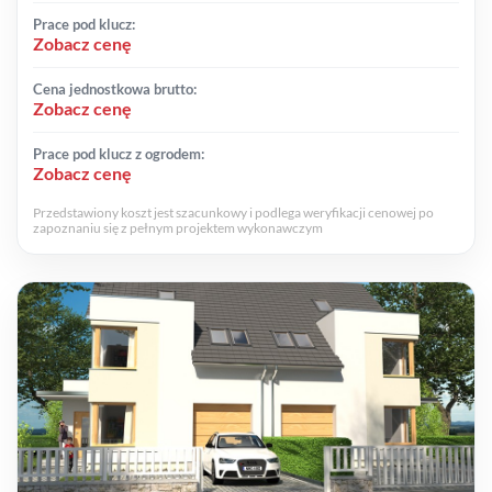
Prace pod klucz:
Zobacz cenę
Cena jednostkowa brutto:
Zobacz cenę
Prace pod klucz z ogrodem:
Zobacz cenę
Przedstawiony koszt jest szacunkowy i podlega weryfikacji cenowej po
zapoznaniu się z pełnym projektem wykonawczym