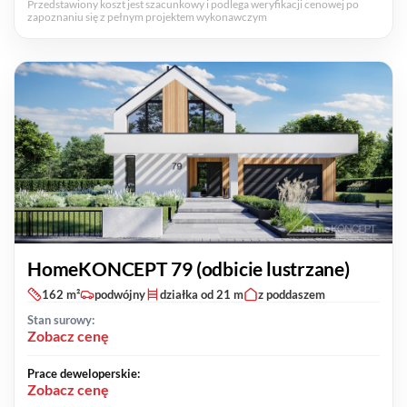
Przedstawiony koszt jest szacunkowy i podlega weryfikacji cenowej po
zapoznaniu się z pełnym projektem wykonawczym
HomeKONCEPT 79 (odbicie lustrzane)
162 m²
podwójny
działka od 21 m
z poddaszem
Stan surowy:
Zobacz cenę
Prace deweloperskie:
Zobacz cenę