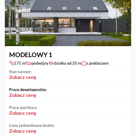
MODELOWY 1
175 m²
podwójny
działka od 20 m
z poddaszem
Stan surowy:
Zobacz cenę
Prace deweloperskie:
Zobacz cenę
Prace pod klucz:
Zobacz cenę
Cena jednostkowa brutto:
Zobacz cenę