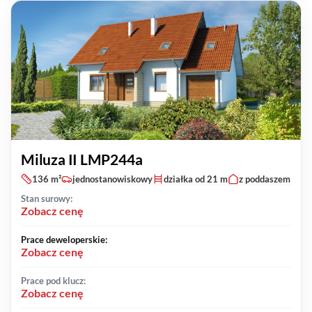
Miluza II LMP244a
136 m²
jednostanowiskowy
działka od 21 m
z poddaszem
Stan surowy:
Zobacz cenę
Prace deweloperskie:
Zobacz cenę
Prace pod klucz:
Zobacz cenę