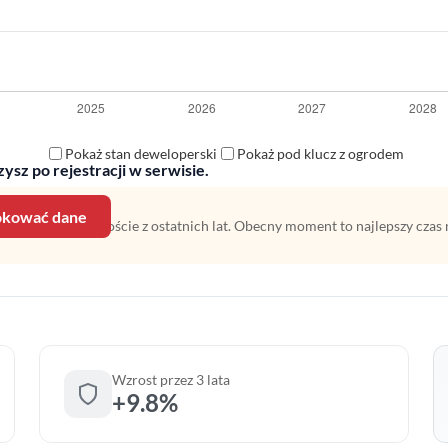
Pokaż stan deweloperski
Pokaż pod klucz z ogrodem
ysz po rejestracji w serwisie.
lokować dane
 na średnim wzroście z ostatnich lat. Obecny moment to najlepszy czas 
Wzrost przez 3 lata
+9.8%