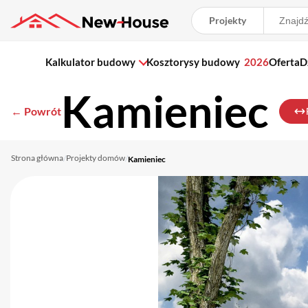
Projekty
Kalkulator budowy
Kosztorysy budowy
2026
Oferta
D
Kamieniec
← Powrót
Strona główna
Projekty domów
/
/
Kamieniec