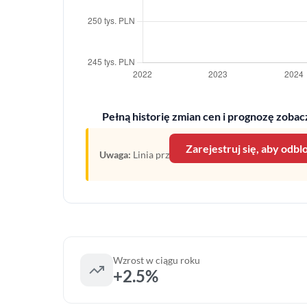
Pełną historię zmian cen i prognozę zobacz
Zarejestruj się, aby odb
Uwaga:
Linia przerywana oznacza prognozę opartą
Wzrost w ciągu roku
+2.5%