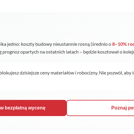
ka jedno: koszty budowy nieustannie rosną (średnio o
8–10% ro
ug prognoz opartych na ostatnich latach – będzie kosztował o kole
 blokujesz dzisiejsze ceny materiałów i robocizny. Nie pozwól, aby 
ów bezpłatną wycenę
Poznaj pe