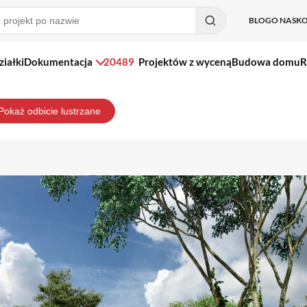
BLOG
O NAS
K
ziałki
Dokumentacja
20489
Projektów z wyceną
Budowa domu
R
Pokaż odbicie lustrzane