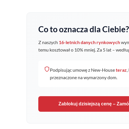
Co to oznacza dla Ciebie?
Z naszych
16-letnich danych rynkowych
wyni
temu kosztował o
10
% mniej. Za 5 lat – wedł
Podpisując umowę z New-House
teraz
,
przeznaczone na wymarzony dom.
Zablokuj dzisiejszą cenę – Zam