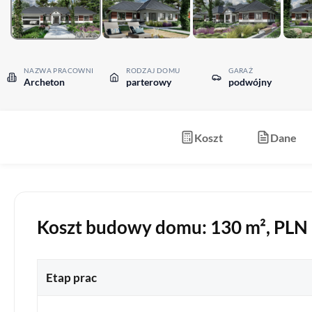
NAZWA PRACOWNI
RODZAJ DOMU
GARAŻ
Archeton
parterowy
podwójny
Koszt
Dane
Koszt budowy domu: 130 m², PLN b
Etap prac