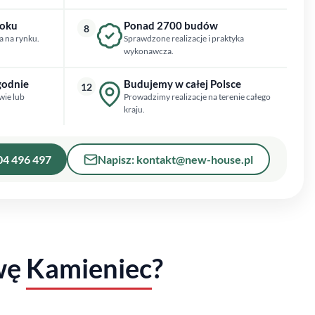
roku
Ponad 2700 budów
8
a na rynku.
Sprawdzone realizacje i praktyka
wykonawcza.
godnie
Budujemy w całej Polsce
12
wie lub
Prowadzimy realizacje na terenie całego
kraju.
04 496 497
Napisz: kontakt@new-house.pl
wę
Kamieniec
?