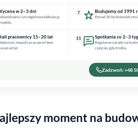
ycena w 2–3 dni
Budujemy od 1991 
7
ndywidualna i szczegółowa kalkulacja
Ponad 30 lat doświadczeni
rojektu.
tali pracownicy 15–20 lat
Spotkania co 2–3 ty
11
iększość zespołu pracuje w New-
Regularne narady na budo
ouse od lat.
częściej, gdy trzeba.
Zadzwoń: +48 5
najlepszy moment na budo