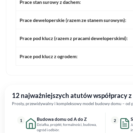
Prace stan surowy z dachem:
Prace deweloperskie (razem ze stanem surowym):
Prace pod klucz (razem z pracami deweloperskimi):
Prace pod klucz z ogrodem:
12 najważniejszych atutów współpracy 
Prosty, przewidywalny i kompleksowy model budowy domu – od pi
Budowa domu od A do Z
S
1
2
Działka, projekt, formalności, budowa,
J
ogród i odbiór.
i