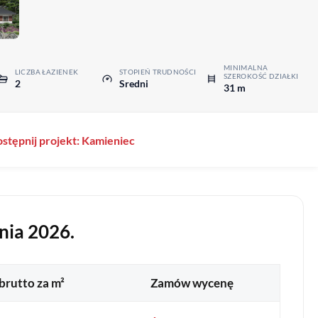
MINIMALNA
LICZBA ŁAZIENEK
STOPIEŃ TRUDNOŚCI
SZEROKOŚĆ DZIAŁKI
2
Sredni
31 m
stępnij projekt: Kamieniec
nia 2026.
brutto za m²
Zamów wycenę