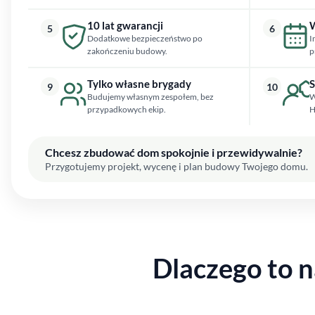
10 lat gwarancji
W
5
6
Dodatkowe bezpieczeństwo po
I
zakończeniu budowy.
p
Tylko własne brygady
S
9
10
Budujemy własnym zespołem, bez
W
przypadkowych ekip.
H
Chcesz zbudować dom spokojnie i przewidywalnie?
Przygotujemy projekt, wycenę i plan budowy Twojego domu.
Dlaczego to 