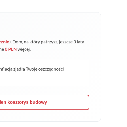
cznie
). Dom, na który patrzysz, jeszcze 3 lata
jne
0 PLN
więcej.
inflacja zjadła Twoje oszczędności
łen kosztorys budowy