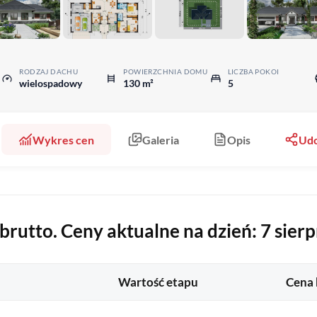
RODZAJ DACHU
POWIERZCHNIA DOMU
LICZBA POKOI
wielospadowy
130 m²
5
Wykres cen
Galeria
Opis
Udo
rutto. Ceny aktualne na dzień: 7 sierp
Wartość etapu
Cena 