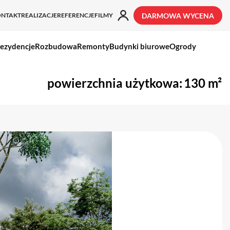
ONTAKT
REALIZACJE
REFERENCJE
FILMY
DARMOWA WYCENA
ezydencje
Rozbudowa
Remonty
Budynki biurowe
Ogrody
powierzchnia użytkowa:
130 m²