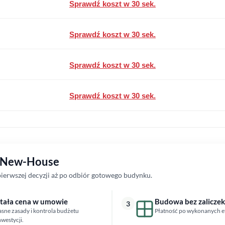
Sprawdź koszt w 30 sek.
Sprawdź koszt w 30 sek.
Sprawdź koszt w 30 sek.
Sprawdź koszt w 30 sek.
z New-House
erwszej decyzji aż po odbiór gotowego budynku.
tała cena w umowie
Budowa bez zaliczek
3
asne zasady i kontrola budżetu
Płatność po wykonanych e
nwestycji.