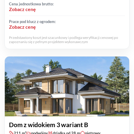
Cena jednostkowa brutto:
Zobacz cenę
Prace pod klucz z ogrodem:
Zobacz cenę
Przedstawiony koszt jest szacunkowy i podlega weryfikacji cenowej po
zapoznaniu się z pełnym projektem wykonawczym
Dom z widokiem 3 wariant B
211 m²
podwójny
działka od 28 m
piętrowy