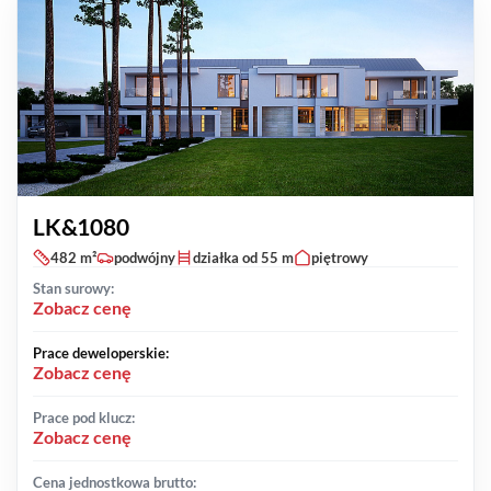
LK&1080
482 m²
podwójny
działka od 55 m
piętrowy
Stan surowy:
Zobacz cenę
Prace deweloperskie:
Zobacz cenę
Prace pod klucz:
Zobacz cenę
Cena jednostkowa brutto: