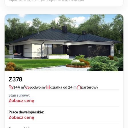
Z378
144 m²
podwójny
działka od 24 m
parterowy
Stan surowy:
Zobacz cenę
Prace deweloperskie:
Zobacz cenę