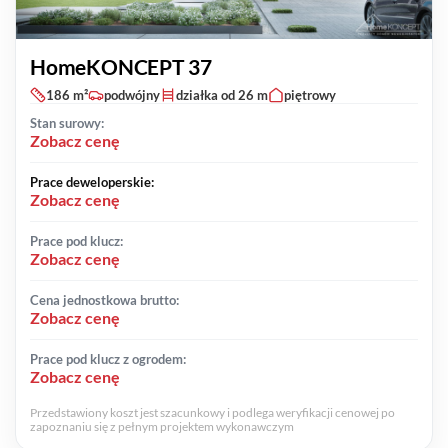
HomeKONCEPT 37
186 m²
podwójny
działka od 26 m
piętrowy
Stan surowy:
Zobacz cenę
Prace deweloperskie:
Zobacz cenę
Prace pod klucz:
Zobacz cenę
Cena jednostkowa brutto:
Zobacz cenę
Prace pod klucz z ogrodem:
Zobacz cenę
Przedstawiony koszt jest szacunkowy i podlega weryfikacji cenowej po
zapoznaniu się z pełnym projektem wykonawczym