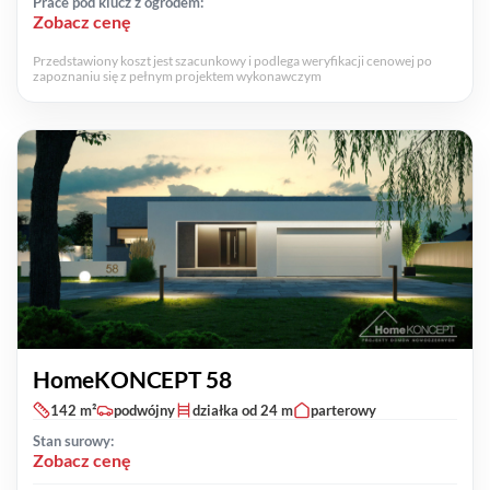
Prace pod klucz z ogrodem:
Zobacz cenę
Przedstawiony koszt jest szacunkowy i podlega weryfikacji cenowej po
zapoznaniu się z pełnym projektem wykonawczym
HomeKONCEPT 58
142 m²
podwójny
działka od 24 m
parterowy
Stan surowy:
Zobacz cenę