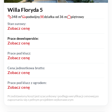
Willa Floryda 5
348 m²
podwójny
działka od 36 m
piętrowy
Stan surowy:
Zobacz cenę
Prace deweloperskie:
Zobacz cenę
Prace pod klucz:
Zobacz cenę
Cena jednostkowa brutto:
Zobacz cenę
Prace pod klucz z ogrodem:
Zobacz cenę
Przedstawiony koszt jest szacunkowy i podlega weryfikacji cenowej po
zapoznaniu się z pełnym projektem wykonawczym