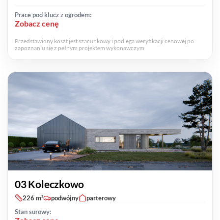
Prace pod klucz z ogrodem:
Zobacz cenę
Przedstawiony koszt jest szacunkowy i podlega weryfikacji cenowej po
zapoznaniu się z pełnym projektem wykonawczym
03 Koleczkowo
226 m²
podwójny
parterowy
Stan surowy: