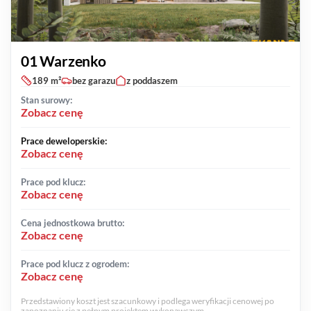
01 Warzenko
189 m²
bez garazu
z poddaszem
Stan surowy:
Zobacz cenę
Prace deweloperskie:
Zobacz cenę
Prace pod klucz:
Zobacz cenę
Cena jednostkowa brutto:
Zobacz cenę
Prace pod klucz z ogrodem:
Zobacz cenę
Przedstawiony koszt jest szacunkowy i podlega weryfikacji cenowej po
zapoznaniu się z pełnym projektem wykonawczym