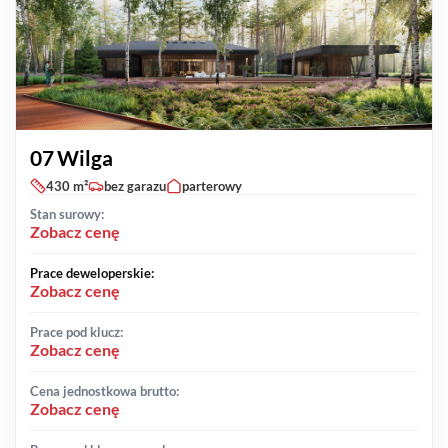
07 Wilga
430 m²
bez garazu
parterowy
Stan surowy:
Zobacz cenę
Prace deweloperskie:
Zobacz cenę
Prace pod klucz:
Zobacz cenę
Cena jednostkowa brutto:
Zobacz cenę