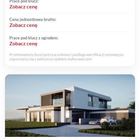
Prace pod klucz:
Zobacz cenę
Cena jednostkowa brutto:
Zobacz cenę
Prace pod klucz z ogrodem:
Zobacz cenę
Przedstawiony koszt jest szacunkowy i podlega weryfikacji cenowej po
zapoznaniu się z pełnym projektem wykonawczym