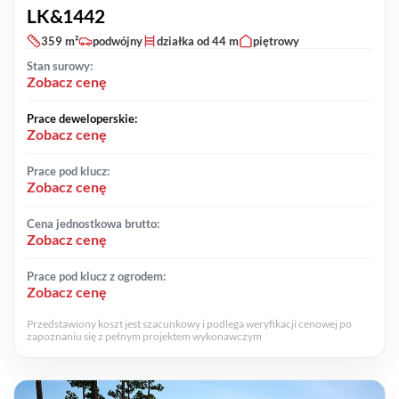
LK&1442
359 m²
podwójny
działka od 44 m
piętrowy
Stan surowy:
Zobacz cenę
Prace deweloperskie:
Zobacz cenę
Prace pod klucz:
Zobacz cenę
Cena jednostkowa brutto:
Zobacz cenę
Prace pod klucz z ogrodem:
Zobacz cenę
Przedstawiony koszt jest szacunkowy i podlega weryfikacji cenowej po
zapoznaniu się z pełnym projektem wykonawczym