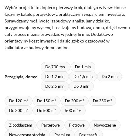
Wybór projektu to dopiero pierwszy krok, dlatego w New-House
łączymy katalog projektów z praktycznym wsparciem inwestora.
Sprawdzamy możliwości zabudowy, analizujemy działkę,
przygotowujemy wycenę i realizujemy budowę domu, dzięki czemu
cały proces można prowadzić w jednej firmie. Dodatkowo
orientacyjny koszt inwestycji da się szybko oszacować w
kalkulatorze budowy domu online.
Do 700 tys.
Do 1 mln
Przeglądaj domy:
Do 1,2 mln
Do 1,5 mln
Do 2 mln
Do 2,5 mln
Do 3 mln
Do 120 m²
Do 150 m²
Do 200 m²
Do 250 m²
Do 300 m²
Do 500 m²
500 m² +
Z poddaszem
Parterowe
Piętrowe
Nowoczesne
Nowoczesna stodoła
Premium
Bez garażu