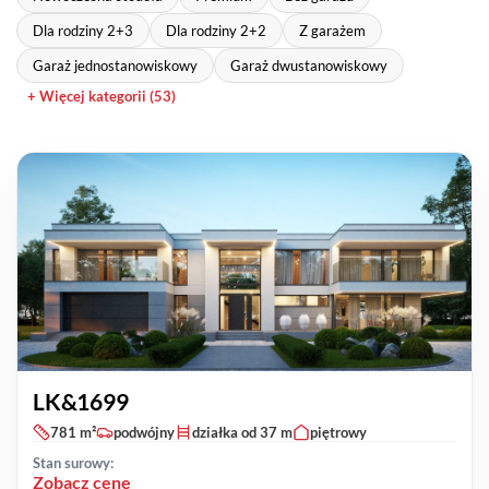
Dla rodziny 2+3
Dla rodziny 2+2
Z garażem
Garaż jednostanowiskowy
Garaż dwustanowiskowy
+ Więcej kategorii (53)
LK&1699
781 m²
podwójny
działka od 37 m
piętrowy
Stan surowy:
Zobacz cenę