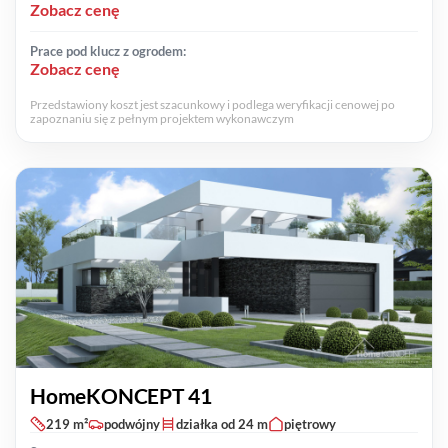
Zobacz cenę
Prace pod klucz z ogrodem:
Zobacz cenę
Przedstawiony koszt jest szacunkowy i podlega weryfikacji cenowej po
zapoznaniu się z pełnym projektem wykonawczym
HomeKONCEPT 41
219 m²
podwójny
działka od 24 m
piętrowy