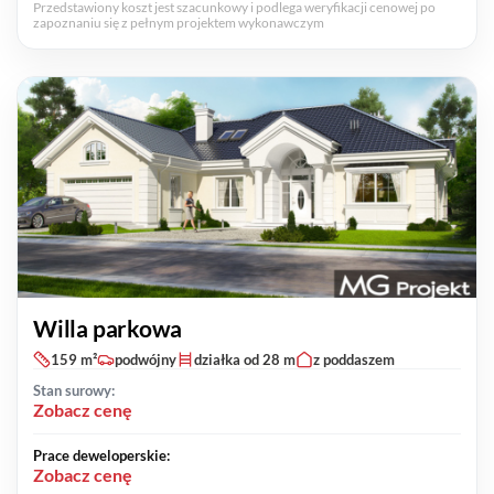
Przedstawiony koszt jest szacunkowy i podlega weryfikacji cenowej po
zapoznaniu się z pełnym projektem wykonawczym
Willa parkowa
159 m²
podwójny
działka od 28 m
z poddaszem
Stan surowy:
Zobacz cenę
Prace deweloperskie:
Zobacz cenę