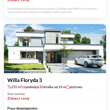
Przedstawiony koszt jest szacunkowy i podlega weryfikacji cenowej po
zapoznaniu się z pełnym projektem wykonawczym
Willa Floryda 3
235 m²
podwójny
działka od 24 m
piętrowy
Stan surowy:
Zobacz cenę
Prace deweloperskie: