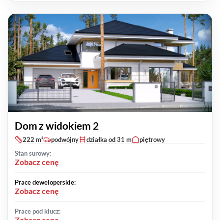
Dom z widokiem 2
222 m²
podwójny
działka od 31 m
piętrowy
Stan surowy:
Zobacz cenę
Prace deweloperskie:
Zobacz cenę
Prace pod klucz:
Zobacz cenę