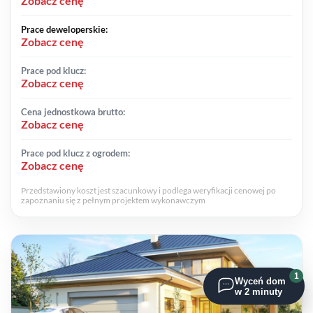
Zobacz cenę
Prace deweloperskie:
Zobacz cenę
Prace pod klucz:
Zobacz cenę
Cena jednostkowa brutto:
Zobacz cenę
Prace pod klucz z ogrodem:
Zobacz cenę
Przedstawiony koszt jest szacunkowy i podlega weryfikacji cenowej po
zapoznaniu się z pełnym projektem wykonawczym
1
Wyceń dom
w 2 minuty