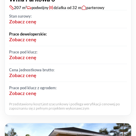
207 m²
podwójny
działka od 32 m
parterowy
Stan surowy:
Zobacz cenę
Prace deweloperskie:
Zobacz cenę
Prace pod klucz:
Zobacz cenę
Cena jednostkowa brutto:
Zobacz cenę
Prace pod klucz z ogrodem:
Zobacz cenę
Przedstawiony koszt jest szacunkowy i podlega weryfikacji cenowej po
zapoznaniu się z pełnym projektem wykonawczym