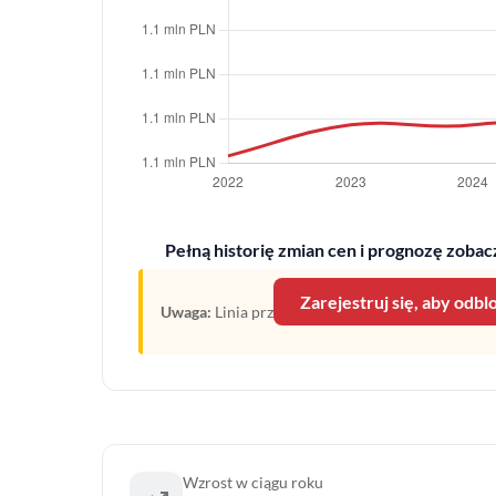
Pełną historię zmian cen i prognozę zobacz
Zarejestruj się, aby odb
Uwaga:
Linia przerywana oznacza prognozę opartą
Wzrost w ciągu roku