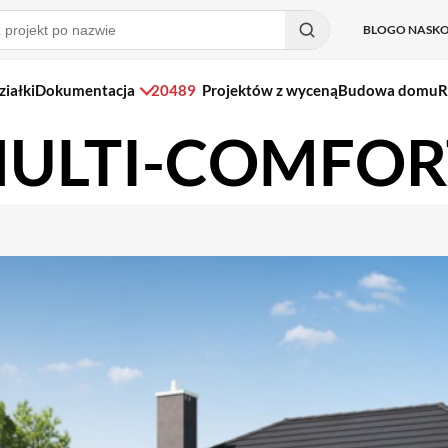
BLOG
O NAS
K
ziałki
Dokumentacja
20489
Projektów z wyceną
Budowa domu
R
 MULTI-COMFOR