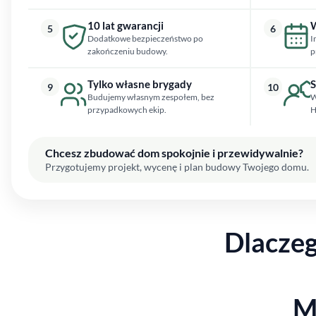
10 lat gwarancji
W
5
6
Dodatkowe bezpieczeństwo po
I
zakończeniu budowy.
p
Tylko własne brygady
S
9
10
Budujemy własnym zespołem, bez
W
przypadkowych ekip.
H
Chcesz zbudować dom spokojnie i przewidywalnie?
Przygotujemy projekt, wycenę i plan budowy Twojego domu.
Dlacze
M