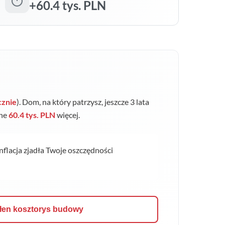
+60.4 tys. PLN
cznie
). Dom, na który patrzysz, jeszcze 3 lata
jne
60.4 tys. PLN
więcej.
inflacja zjadła Twoje oszczędności
łen kosztorys budowy