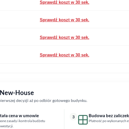
Sprawdź koszt w 30 sek.
Sprawdź koszt w 30 sek.
Sprawdź koszt w 30 sek.
Sprawdź koszt w 30 sek.
z New-House
erwszej decyzji aż po odbiór gotowego budynku.
tała cena w umowie
Budowa bez zaliczek
3
asne zasady i kontrola budżetu
Płatność po wykonanych e
nwestycji.