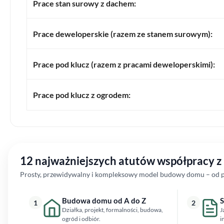
Prace stan surowy z dachem:
Prace deweloperskie (razem ze stanem surowym):
Prace pod klucz (razem z pracami deweloperskimi):
Prace pod klucz z ogrodem:
12 najważniejszych atutów współpracy 
Prosty, przewidywalny i kompleksowy model budowy domu – od pi
Budowa domu od A do Z
S
1
2
Działka, projekt, formalności, budowa,
J
ogród i odbiór.
i