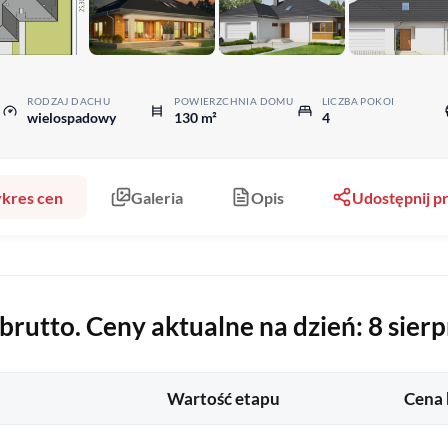
RODZAJ DACHU
POWIERZCHNIA DOMU
LICZBA POKOI
wielospadowy
130 m²
4
kres cen
Galeria
Opis
Udostępnij 
rutto. Ceny aktualne na dzień: 8 sierp
Wartość etapu
Cena 