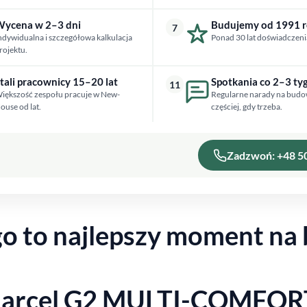
ycena w 2–3 dni
Budujemy od 1991 
7
ndywidualna i szczegółowa kalkulacja
Ponad 30 lat doświadczeni
rojektu.
tali pracownicy 15–20 lat
Spotkania co 2–3 ty
11
iększość zespołu pracuje w New-
Regularne narady na budo
ouse od lat.
częściej, gdy trzeba.
Zadzwoń: +48 5
go to najlepszy moment na
arcel G2 MULTI-COMFOR