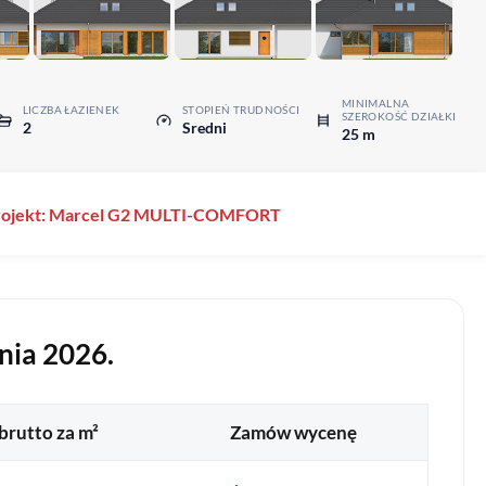
MINIMALNA
LICZBA ŁAZIENEK
STOPIEŃ TRUDNOŚCI
SZEROKOŚĆ DZIAŁKI
2
Sredni
25 m
projekt: Marcel G2 MULTI-COMFORT
nia 2026.
brutto za m²
Zamów wycenę