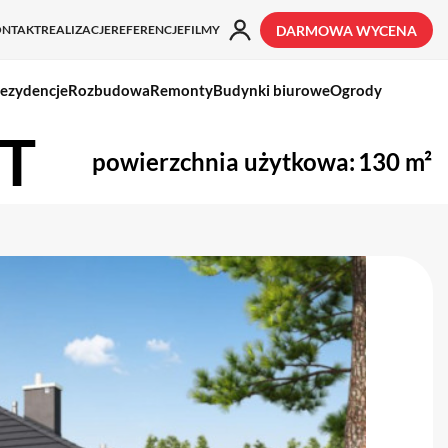
ONTAKT
REALIZACJE
REFERENCJE
FILMY
DARMOWA WYCENA
ezydencje
Rozbudowa
Remonty
Budynki biurowe
Ogrody
T
powierzchnia użytkowa:
130 m²