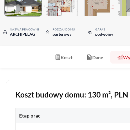
NAZWA PRACOWNI
RODZAJ DOMU
GARAŻ
ARCHIPELAG
parterowy
podwójny
Koszt
Dane
Wy
Koszt budowy domu: 130 m², PLN b
Etap prac