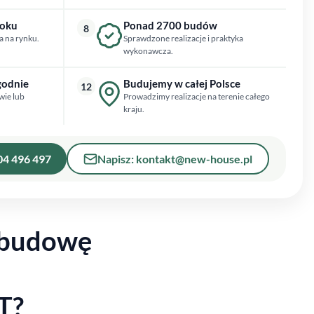
roku
Ponad 2700 budów
8
a na rynku.
Sprawdzone realizacje i praktyka
wykonawcza.
godnie
Budujemy w całej Polsce
12
wie lub
Prowadzimy realizacje na terenie całego
kraju.
04 496 497
Napisz: kontakt@new-house.pl
 budowę
T
?