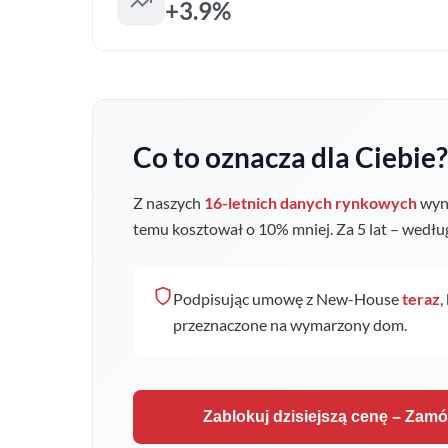
+3.9%
Co to oznacza dla Ciebie?
Z naszych
16-letnich danych rynkowych
wyni
temu kosztował o
10
% mniej. Za 5 lat – wedł
Podpisując umowę z New-House
teraz
,
przeznaczone na wymarzony dom.
Zablokuj dzisiejszą cenę – Zam