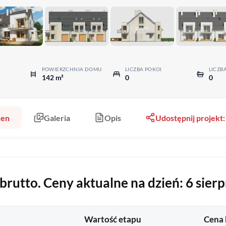
POWIERZCHNIA DOMU
LICZBA POKOI
LICZB
142 m²
0
0
cen
Galeria
Opis
Udostępnij projekt
rutto. Ceny aktualne na dzień: 6 sierp
Wartość etapu
Cena 