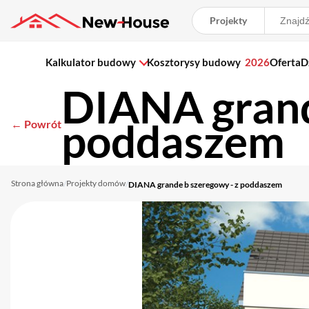
Projekty
Kalkulator budowy
Kosztorysy budowy
2026
Oferta
D
DIANA grand
poddaszem
← Powrót
Strona główna
Projekty domów
/
/
DIANA grande b szeregowy - z poddaszem