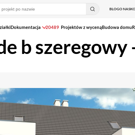
BLOG
O NAS
K
ziałki
Dokumentacja
20489
Projektów z wyceną
Budowa domu
R
e b szeregowy -