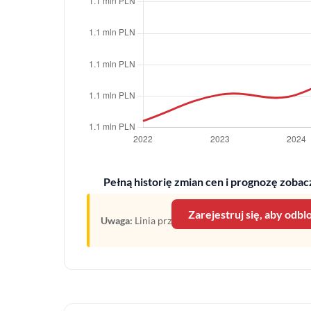
Pełną historię zmian cen i prognozę zobacz
Zarejestruj się, aby odb
Uwaga:
Linia przerywana oznacza prognozę opartą