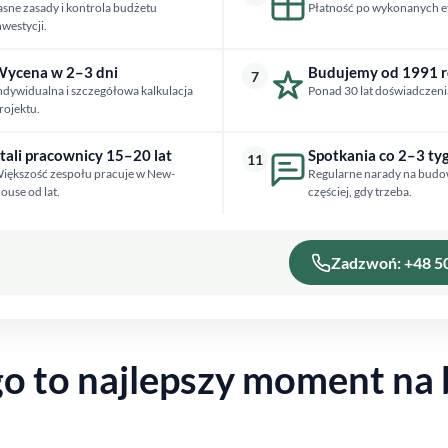
asne zasady i kontrola budżetu
Płatność po wykonanych e
nwestycji.
ycena w 2–3 dni
Budujemy od 1991 
7
ndywidualna i szczegółowa kalkulacja
Ponad 30 lat doświadczeni
rojektu.
tali pracownicy 15–20 lat
Spotkania co 2–3 ty
11
iększość zespołu pracuje w New-
Regularne narady na budo
ouse od lat.
częściej, gdy trzeba.
Zadzwoń: +48 5
go to najlepszy moment na