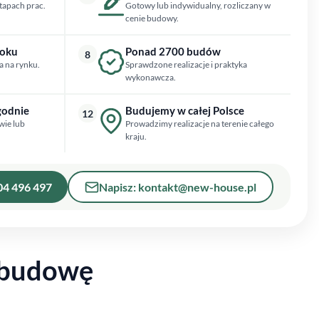
tapach prac.
Gotowy lub indywidualny, rozliczany w
cenie budowy.
roku
Ponad 2700 budów
8
a na rynku.
Sprawdzone realizacje i praktyka
wykonawcza.
godnie
Budujemy w całej Polsce
12
wie lub
Prowadzimy realizacje na terenie całego
kraju.
04 496 497
Napisz: kontakt@new-house.pl
 budowę