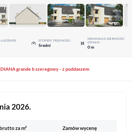
MINIMALNA SZEROKOŚĆ
A ŁAZIENEK
STOPIEŃ TRUDNOŚCI
DZIAŁKI
Sredni
0 m
: DIANA grande b szeregowy - z poddaszem
nia 2026.
brutto za m²
Zamów wycenę