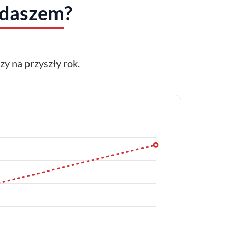
ddaszem
?
y na przyszły rok.