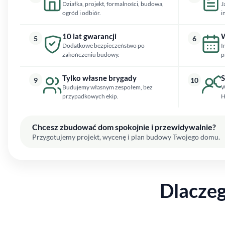
Działka, projekt, formalności, budowa,
J
ogród i odbiór.
i
10 lat gwarancji
W
5
6
Dodatkowe bezpieczeństwo po
I
zakończeniu budowy.
p
Tylko własne brygady
S
9
10
Budujemy własnym zespołem, bez
W
przypadkowych ekip.
H
Chcesz zbudować dom spokojnie i przewidywalnie?
Przygotujemy projekt, wycenę i plan budowy Twojego domu.
Dlacze