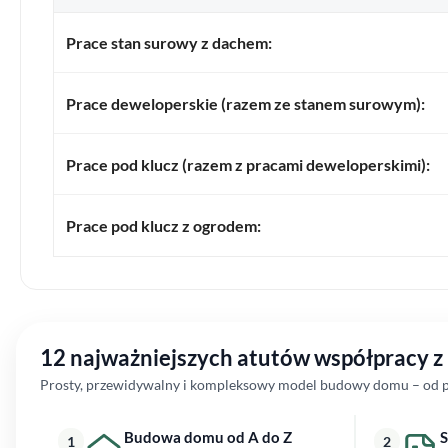
Prace stan surowy z dachem:
Prace deweloperskie (razem ze stanem surowym):
Prace pod klucz (razem z pracami deweloperskimi):
Prace pod klucz z ogrodem:
12 najważniejszych atutów współpracy 
Prosty, przewidywalny i kompleksowy model budowy domu – od pi
Budowa domu od A do Z
S
1
2