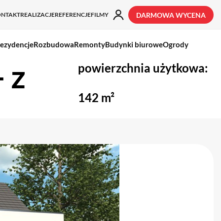
ONTAKT
REALIZACJE
REFERENCJE
FILMY
DARMOWA WYCENA
ezydencje
Rozbudowa
Remonty
Budynki biurowe
Ogrody
 z
powierzchnia użytkowa:
142 m²