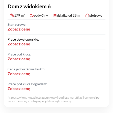
Dom z widokiem 6
179 m²
podwójny
działka od 28 m
piętrowy
Stan surowy:
Zobacz cenę
Prace deweloperskie:
Zobacz cenę
Prace pod klucz:
Zobacz cenę
Cena jednostkowa brutto:
Zobacz cenę
Prace pod klucz z ogrodem:
Zobacz cenę
Przedstawiony koszt jest szacunkowy i podlega weryfikacji cenowej po
zapoznaniu się z pełnym projektem wykonawczym