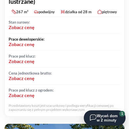
lustrzane)
267 m²
podwójny
działka od 28 m
piętrowy
Stan surowy:
Zobacz cenę
Prace deweloperskie:
Zobacz cenę
Prace pod klucz:
Zobacz cenę
Cena jednostkowa brutto:
Zobacz cenę
Prace pod klucz z ogrodem:
Zobacz cenę
Przedstawiony koszt jest szacunkowy i podlega weryfikacji cenowej po
zapoznaniu się z pełnym projektem wykonawczym
1
Wyceń dom
w 2 minuty