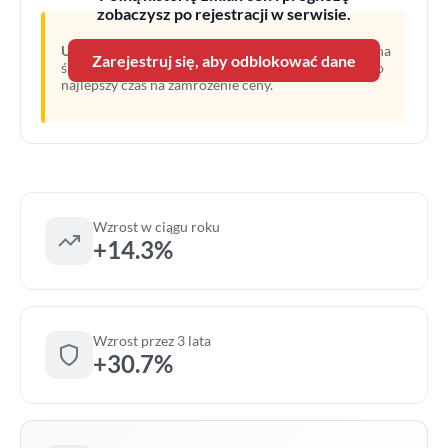
zobaczysz po rejestracji w serwisie.
Uwaga:
Linia przerywana oznacza prognozę opartą na
Zarejestruj się, aby odblokować dane
średnim wzroście z ostatnich lat. Obecny moment to
najlepszy czas na zamrożenie ceny.
Wzrost w ciągu roku
+14.3%
Wzrost przez 3 lata
+30.7%