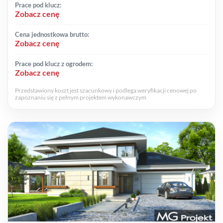
Prace pod klucz:
Zobacz cenę
Cena jednostkowa brutto:
Zobacz cenę
Prace pod klucz z ogrodem:
Zobacz cenę
Przedstawiony koszt jest szacunkowy i podlega weryfikacji cenowej po
zapoznaniu się z pełnym projektem wykonawczym