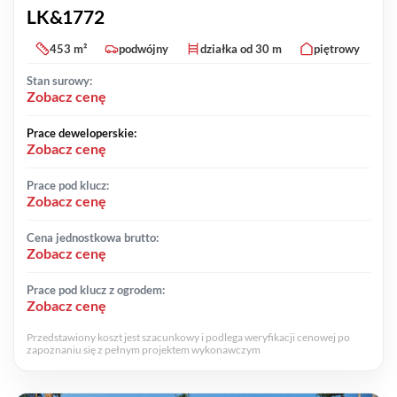
LK&1772
453 m²
podwójny
działka od 30 m
piętrowy
Stan surowy:
Zobacz cenę
Prace deweloperskie:
Zobacz cenę
Prace pod klucz:
Zobacz cenę
Cena jednostkowa brutto:
Zobacz cenę
Prace pod klucz z ogrodem:
Zobacz cenę
Przedstawiony koszt jest szacunkowy i podlega weryfikacji cenowej po
zapoznaniu się z pełnym projektem wykonawczym