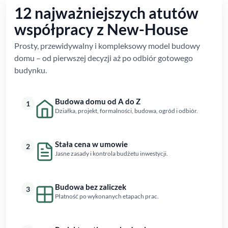
12 najważniejszych atutów
współpracy z New-House
Prosty, przewidywalny i kompleksowy model budowy
domu – od pierwszej decyzji aż po odbiór gotowego
budynku.
Budowa domu od A do Z
1
Działka, projekt, formalności, budowa, ogród i odbiór.
Stała cena w umowie
2
Jasne zasady i kontrola budżetu inwestycji.
Budowa bez zaliczek
3
Płatność po wykonanych etapach prac.