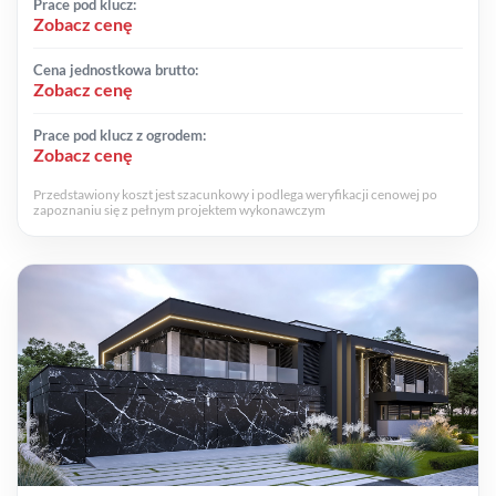
Prace pod klucz:
Zobacz cenę
Cena jednostkowa brutto:
Zobacz cenę
Prace pod klucz z ogrodem:
Zobacz cenę
Przedstawiony koszt jest szacunkowy i podlega weryfikacji cenowej po
zapoznaniu się z pełnym projektem wykonawczym