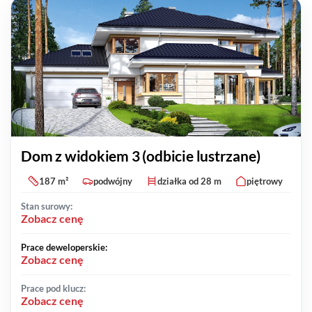
Dom z widokiem 3 (odbicie lustrzane)
187 m²
podwójny
działka od 28 m
piętrowy
Stan surowy:
Zobacz cenę
Prace deweloperskie:
Zobacz cenę
Prace pod klucz:
Zobacz cenę