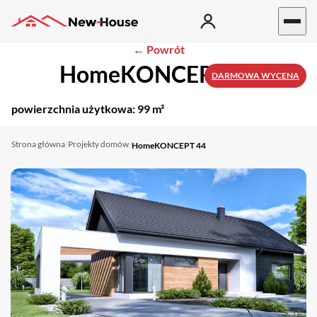
← Powrót
HomeKONCEPT 44
DARMOWA WYCENA
powierzchnia użytkowa:
99 m²
Strona główna
Projekty domów
/
/
HomeKONCEPT 44