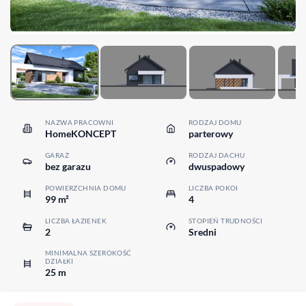
NAZWA PRACOWNI
RODZAJ DOMU
HomeKONCEPT
parterowy
GARAŻ
RODZAJ DACHU
bez garazu
dwuspadowy
POWIERZCHNIA DOMU
LICZBA POKOI
99 m²
4
LICZBA ŁAZIENEK
STOPIEŃ TRUDNOŚCI
2
Sredni
MINIMALNA SZEROKOŚĆ
DZIAŁKI
25 m