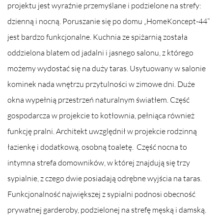
projektu jest wyraźnie przemyślane i podzielone na strefy:
dzienną i nocną. Poruszanie się po domu „HomeKoncept-44”
jest bardzo funkcjonalne. Kuchnia ze spiżarnią została
oddzielona blatem od jadalni i jasnego salonu, z którego
możemy wydostać się na duży taras. Usytuowany w salonie
kominek nada wnętrzu przytulności w zimowe dni. Duże
okna wypełnią przestrzeń naturalnym światłem. Część
gospodarcza w projekcie to kotłownia, pełniąca również
funkcję pralni. Architekt uwzględnił w projekcie rodzinną
łazienkę i dodatkową, osobną toaletę. Część nocna to
intymna strefa domowników, w której znajdują się trzy
sypialnie, z czego dwie posiadają odrębne wyjścia na taras.
Funkcjonalność największej z sypialni podnosi obecność
prywatnej garderoby, podzielonej na strefę męską i damską.