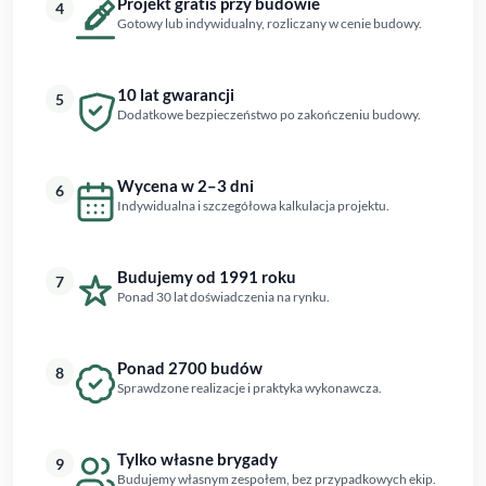
Projekt gratis przy budowie
4
Gotowy lub indywidualny, rozliczany w cenie budowy.
10 lat gwarancji
5
Dodatkowe bezpieczeństwo po zakończeniu budowy.
Wycena w 2–3 dni
6
Indywidualna i szczegółowa kalkulacja projektu.
Budujemy od 1991 roku
7
Ponad 30 lat doświadczenia na rynku.
Ponad 2700 budów
8
Sprawdzone realizacje i praktyka wykonawcza.
Tylko własne brygady
9
Budujemy własnym zespołem, bez przypadkowych ekip.