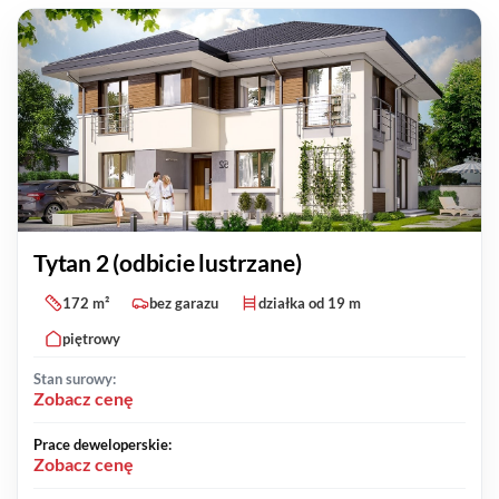
Tytan 2 (odbicie lustrzane)
172 m²
bez garazu
działka od 19 m
piętrowy
Stan surowy:
Zobacz cenę
Prace deweloperskie:
Zobacz cenę