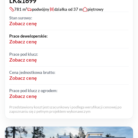
LK&1699
781 m²
podwójny
działka od 37 m
piętrowy
Stan surowy:
Zobacz cenę
Prace deweloperskie:
Zobacz cenę
Prace pod klucz:
Zobacz cenę
Cena jednostkowa brutto:
Zobacz cenę
Prace pod klucz z ogrodem:
Zobacz cenę
Przedstawiony koszt jest szacunkowy i podlega weryfikacji cenowej po
zapoznaniu się z pełnym projektem wykonawczym