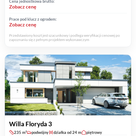
Cena jednostkowa brutto:
Zobacz cenę
Prace pod klucz z ogrodem:
Zobacz cenę
Przedstawiony koszt jest szacunkowy i podlega weryfikacji cenowej po
zapoznaniu się z pełnym projektem wykonawczym
Willa Floryda 3
235 m²
podwójny
działka od 24 m
piętrowy