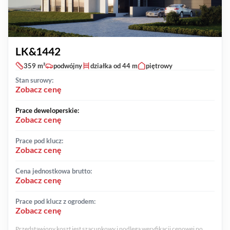
LK&1442
359 m²
podwójny
działka od 44 m
piętrowy
Stan surowy:
Zobacz cenę
Prace deweloperskie:
Zobacz cenę
Prace pod klucz:
Zobacz cenę
Cena jednostkowa brutto:
Zobacz cenę
Prace pod klucz z ogrodem:
Zobacz cenę
Przedstawiony koszt jest szacunkowy i podlega weryfikacji cenowej po