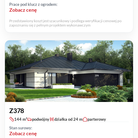
Prace pod klucz z ogrodem:
Zobacz cenę
Przedstawiony koszt jest szacunkowy i podlega weryfikacji cenowej po
zapoznaniu się z pełnym projektem wykonawczym
Z378
144 m²
podwójny
działka od 24 m
parterowy
Stan surowy:
Zobacz cenę