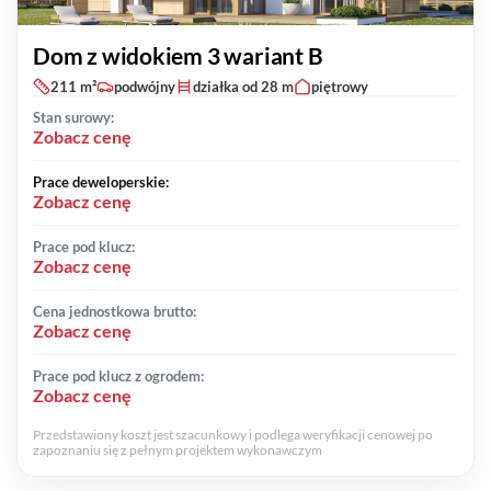
Dom z widokiem 3 wariant B
211 m²
podwójny
działka od 28 m
piętrowy
Stan surowy:
Zobacz cenę
Prace deweloperskie:
Zobacz cenę
Prace pod klucz:
Zobacz cenę
Cena jednostkowa brutto:
Zobacz cenę
Prace pod klucz z ogrodem:
Zobacz cenę
Przedstawiony koszt jest szacunkowy i podlega weryfikacji cenowej po
zapoznaniu się z pełnym projektem wykonawczym