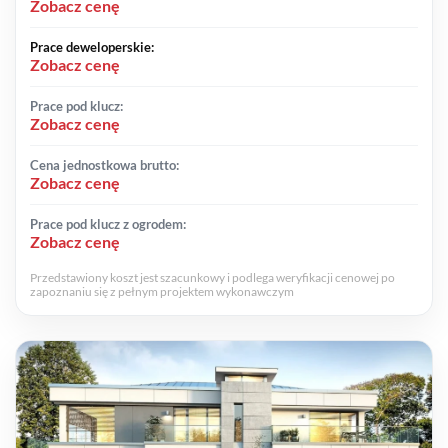
Zobacz cenę
Prace deweloperskie:
Zobacz cenę
Prace pod klucz:
Zobacz cenę
Cena jednostkowa brutto:
Zobacz cenę
Prace pod klucz z ogrodem:
Zobacz cenę
Przedstawiony koszt jest szacunkowy i podlega weryfikacji cenowej po
zapoznaniu się z pełnym projektem wykonawczym