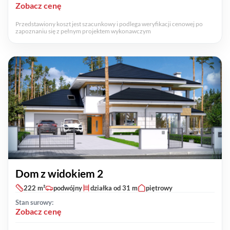
Zobacz cenę
Przedstawiony koszt jest szacunkowy i podlega weryfikacji cenowej po
zapoznaniu się z pełnym projektem wykonawczym
Dom z widokiem 2
222 m²
podwójny
działka od 31 m
piętrowy
Stan surowy:
Zobacz cenę