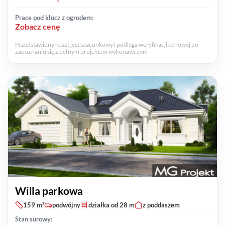
Prace pod klucz z ogrodem:
Zobacz cenę
Przedstawiony koszt jest szacunkowy i podlega weryfikacji cenowej po
zapoznaniu się z pełnym projektem wykonawczym
Willa parkowa
159 m²
podwójny
działka od 28 m
z poddaszem
Stan surowy: