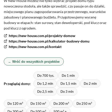
W New-House możesz nie tylko wybrać projekt domu typu
nowoczesna stodoła, ale także sprawdzić, czy pasuje on do działki,
miejscowego planu zagospodarowania przestrzennego, warunków
zabudowy i planowanego budżetu. Przygotowujemy wycenę
budowy w etapach: stan surowy, stan deweloperski, pod klucz oraz
pod klucz z ogrodem.
https://new-house.com.pl/projekty-domow
https://new-house.com.pl/kalkulator-budowy-domu
https://new-house.com.pl/kontakt
← Wróć do wszystkich projektów
Do 700 tys.
Do 1 mln
Przeglądaj domy:
Do 1,2 mln
Do 1,5 mln
Do 2 mln
Do 2,5 mln
Do 3 mln
Do 120 m²
Do 150 m²
Do 200 m²
Do 250 m²
Do 300 m²
Do 500 m²
500 m² +