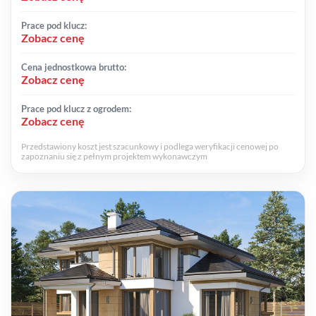
Prace pod klucz:
Zobacz cenę
Cena jednostkowa brutto:
Zobacz cenę
Prace pod klucz z ogrodem:
Zobacz cenę
Przedstawiony koszt jest szacunkowy i podlega weryfikacji cenowej po
zapoznaniu się z pełnym projektem wykonawczym