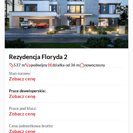
Rezydencja Floryda 2
537 m²
podwójny
działka od 36 m
nowoczesny
Stan surowy:
Zobacz cenę
Prace deweloperskie:
Zobacz cenę
Prace pod klucz:
Zobacz cenę
Cena jednostkowa brutto:
Zobacz cenę