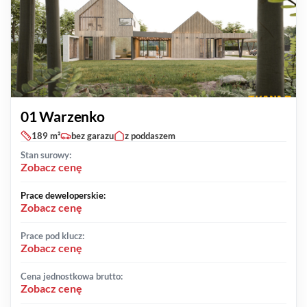
01 Warzenko
189 m²
bez garazu
z poddaszem
Stan surowy:
Zobacz cenę
Prace deweloperskie:
Zobacz cenę
Prace pod klucz:
Zobacz cenę
Cena jednostkowa brutto:
Zobacz cenę