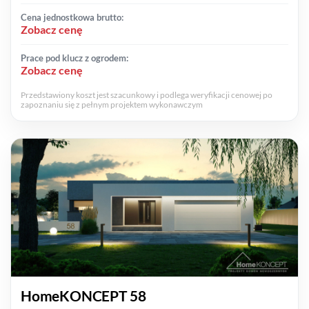
Cena jednostkowa brutto:
Zobacz cenę
Prace pod klucz z ogrodem:
Zobacz cenę
Przedstawiony koszt jest szacunkowy i podlega weryfikacji cenowej po
zapoznaniu się z pełnym projektem wykonawczym
HomeKONCEPT 58