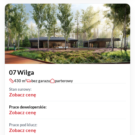
07 Wilga
430 m²
bez garazu
parterowy
Stan surowy:
Zobacz cenę
Prace deweloperskie:
Zobacz cenę
Prace pod klucz:
Zobacz cenę