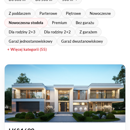
Z poddaszem
Parterowe
Piętrowe
Nowoczesne
Nowoczesna stodoła
Premium
Bez garażu
Dla rodziny 2+3
Dla rodziny 2+2
Z garażem
Garaż jednostanowiskowy
Garaż dwustanowiskowy
+ Więcej kategorii (55)