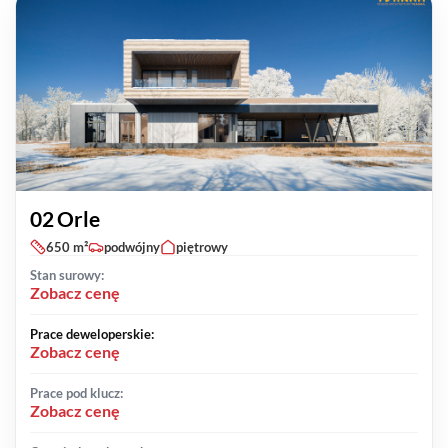
02 Orle
650 m²
podwójny
piętrowy
Stan surowy:
Zobacz cenę
Prace deweloperskie:
Zobacz cenę
Prace pod klucz:
Zobacz cenę