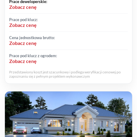
Prace deweloperskie:
Zobacz cenę
Prace pod klucz:
Zobacz cenę
Cena jednostkowa brutto:
Zobacz cenę
Prace pod klucz z ogrodem:
Zobacz cenę
Przedstawiony koszt jest szacunkowy i podlega weryfikacji cenowej po
zapoznaniu się z pełnym projektem wykonawczym