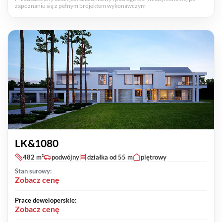
zapoznaniu się z pełnym projektem wykonawczym
LK&1080
482 m²
podwójny
działka od 55 m
piętrowy
Stan surowy:
Zobacz cenę
Prace deweloperskie:
Zobacz cenę