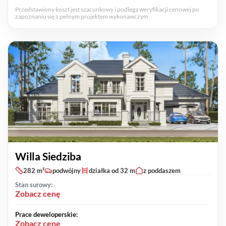
Przedstawiony koszt jest szacunkowy i podlega weryfikacji cenowej po
zapoznaniu się z pełnym projektem wykonawczym
Willa Siedziba
282 m²
podwójny
działka od 32 m
z poddaszem
Stan surowy:
Zobacz cenę
Prace deweloperskie:
Zobacz cenę