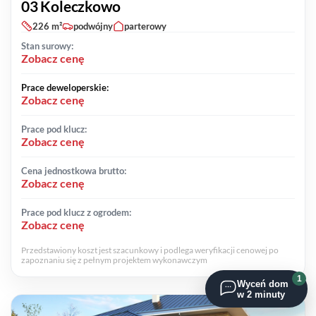
03 Koleczkowo
226 m²
podwójny
parterowy
Stan surowy:
Zobacz cenę
Prace deweloperskie:
Zobacz cenę
Prace pod klucz:
Zobacz cenę
Cena jednostkowa brutto:
Zobacz cenę
Prace pod klucz z ogrodem:
Zobacz cenę
Przedstawiony koszt jest szacunkowy i podlega weryfikacji cenowej po
zapoznaniu się z pełnym projektem wykonawczym
1
Wyceń dom
w 2 minuty