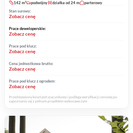
142 m²
podwójny
działka od 24 m
parterowy
Stan surowy:
Zobacz cenę
Prace deweloperskie:
Zobacz cenę
Prace pod klucz:
Zobacz cenę
Cena jednostkowa brutto:
Zobacz cenę
Prace pod klucz z ogrodem:
Zobacz cenę
Przedstawiony koszt jest szacunkowy i podlega weryfikacji cenowej po
zapoznaniu się z pełnym projektem wykonawczym