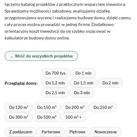
łączymy katalog projektów z praktycznym wsparciem inwestora.
Sprawdzamy możliwości zabudowy, analizujemy działkę,
przygotowujemy wycenę i realizujemy budowę domu, dzięki czemu
cały proces można prowadzić w jednej firmie. Dodatkowo
orientacyjny koszt inwestycji da się szybko oszacować w
kalkulatorze budowy domu online.
← Wróć do wszystkich projektów
Do 700 tys.
Do 1 mln
Przeglądaj domy:
Do 1,2 mln
Do 1,5 mln
Do 2 mln
Do 2,5 mln
Do 3 mln
Do 120 m²
Do 150 m²
Do 200 m²
Do 250 m²
Do 300 m²
Do 500 m²
500 m² +
Z poddaszem
Parterowe
Piętrowe
Nowoczesne