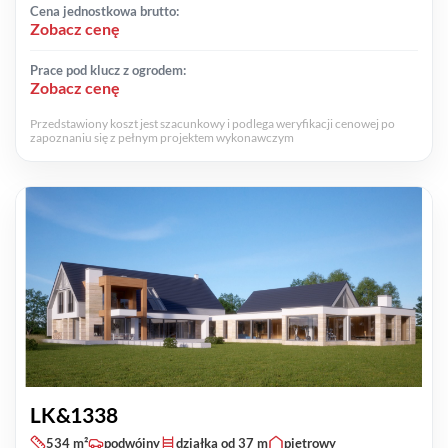
Cena jednostkowa brutto:
Zobacz cenę
Prace pod klucz z ogrodem:
Zobacz cenę
Przedstawiony koszt jest szacunkowy i podlega weryfikacji cenowej po
zapoznaniu się z pełnym projektem wykonawczym
LK&1338
534 m²
podwójny
działka od 37 m
piętrowy