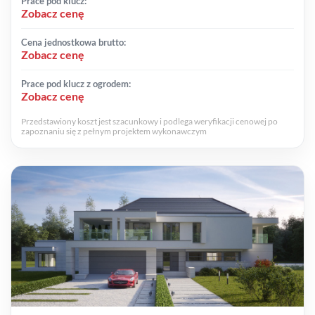
Prace pod klucz:
Zobacz cenę
Cena jednostkowa brutto:
Zobacz cenę
Prace pod klucz z ogrodem:
Zobacz cenę
Przedstawiony koszt jest szacunkowy i podlega weryfikacji cenowej po
zapoznaniu się z pełnym projektem wykonawczym