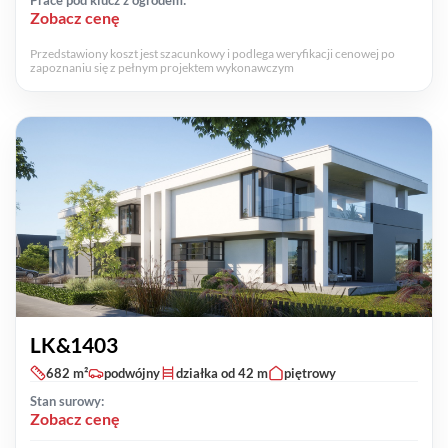
Prace pod klucz z ogrodem:
Zobacz cenę
Przedstawiony koszt jest szacunkowy i podlega weryfikacji cenowej po
zapoznaniu się z pełnym projektem wykonawczym
LK&1403
682 m²
podwójny
działka od 42 m
piętrowy
Stan surowy:
Zobacz cenę