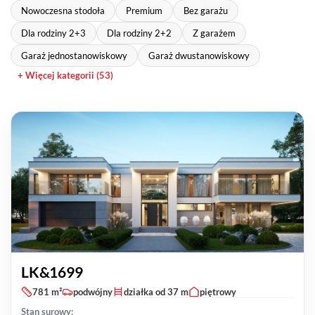
Nowoczesna stodoła
Premium
Bez garażu
Dla rodziny 2+3
Dla rodziny 2+2
Z garażem
Garaż jednostanowiskowy
Garaż dwustanowiskowy
+ Więcej kategorii (53)
LK&1699
781 m²
podwójny
działka od 37 m
piętrowy
Stan surowy: