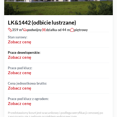
LK&1442 (odbicie lustrzane)
359 m²
podwójny
działka od 44 m
piętrowy
Stan surowy:
Zobacz cenę
Prace deweloperskie:
Zobacz cenę
Prace pod klucz:
Zobacz cenę
Cena jednostkowa brutto:
Zobacz cenę
Prace pod klucz z ogrodem:
Zobacz cenę
Przedstawiony koszt jest szacunkowy i podlega weryfikacji cenowej po
zapoznaniu się z pełnym projektem wykonawczym