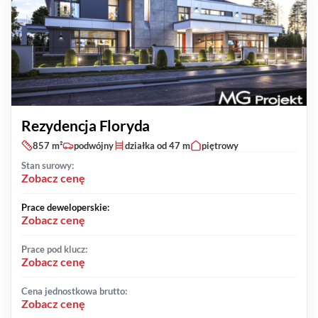
Rezydencja Floryda
857 m²
podwójny
działka od 47 m
piętrowy
Stan surowy:
Zobacz cenę
Prace deweloperskie:
Zobacz cenę
Prace pod klucz:
Zobacz cenę
Cena jednostkowa brutto:
Zobacz cenę