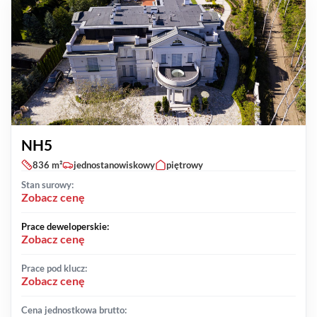
NH5
836 m²
jednostanowiskowy
piętrowy
Stan surowy:
Zobacz cenę
Prace deweloperskie:
Zobacz cenę
Prace pod klucz:
Zobacz cenę
Cena jednostkowa brutto: