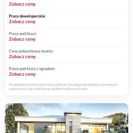
Zobacz cenę
Prace deweloperskie:
Zobacz cenę
Prace pod klucz:
Zobacz cenę
Cena jednostkowa brutto:
Zobacz cenę
Prace pod klucz z ogrodem:
Zobacz cenę
Przedstawiony koszt jest szacunkowy i podlega weryfikacji cenowej po
zapoznaniu się z pełnym projektem wykonawczym