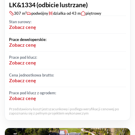
LK&1334 (odbicie lustrzane)
307 m²
podwójny
działka od 43 m
piętrowy
Stan surowy:
Zobacz cenę
Prace deweloperskie:
Zobacz cenę
Prace pod klucz:
Zobacz cenę
Cena jednostkowa brutto:
Zobacz cenę
Prace pod klucz z ogrodem:
Zobacz cenę
Przedstawiony koszt jest szacunkowy i podlega weryfikacji cenowej po
zapoznaniu się z pełnym projektem wykonawczym