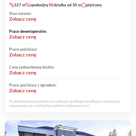
327 m²
podwójny
działka od 30 m
piętrowy
Stan surowy:
Zobacz cenę
Prace deweloperskie:
Zobacz cenę
Prace pod klucz:
Zobacz cenę
Cena jednostkowa brutto:
Zobacz cenę
Prace pod klucz z ogrodem:
Zobacz cenę
Przedstawiony koszt jest szacunkowy i podlega weryfikacji cenowej po
zapoznaniu się z pełnym projektem wykonawczym