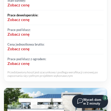
Stan surowy:
Zobacz cenę
Prace deweloperskie:
Zobacz cenę
Prace pod klucz:
Zobacz cenę
Cena jednostkowa brutto:
Zobacz cenę
Prace pod klucz z ogrodem:
Zobacz cenę
Przedstawiony koszt jest szacunkowy i podlega weryfikacji cenowej po
zapoznaniu się z pełnym projektem wykonawczym
1
Wyceń dom
w 2 minuty