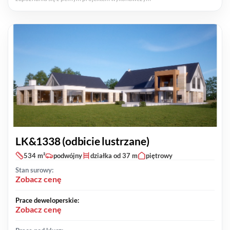
LK&1338 (odbicie lustrzane)
534 m²
podwójny
działka od 37 m
piętrowy
Stan surowy:
Zobacz cenę
Prace deweloperskie:
Zobacz cenę