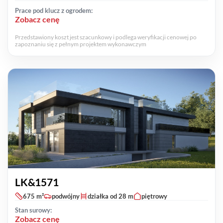
Prace pod klucz z ogrodem:
Zobacz cenę
Przedstawiony koszt jest szacunkowy i podlega weryfikacji cenowej po
zapoznaniu się z pełnym projektem wykonawczym
LK&1571
675 m²
podwójny
działka od 28 m
piętrowy
Stan surowy:
Zobacz cenę