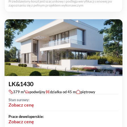
Przedstawiony koszt jest szacunkowy i podlega weryfikacji cenowej po
zapoznaniu się z pełnym projektem wykonawczym
LK&1430
379 m²
podwójny
działka od 45 m
piętrowy
Stan surowy:
Zobacz cenę
Prace deweloperskie:
Zobacz cenę