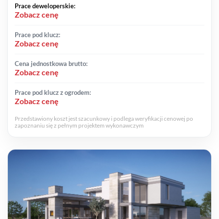
Prace deweloperskie:
Zobacz cenę
Prace pod klucz:
Zobacz cenę
Cena jednostkowa brutto:
Zobacz cenę
Prace pod klucz z ogrodem:
Zobacz cenę
Przedstawiony koszt jest szacunkowy i podlega weryfikacji cenowej po
zapoznaniu się z pełnym projektem wykonawczym