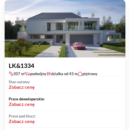
LK&1334
307 m²
podwójny
działka od 43 m
piętrowy
Stan surowy:
Zobacz cenę
Prace deweloperskie:
Zobacz cenę
Prace pod klucz:
Zobacz cenę