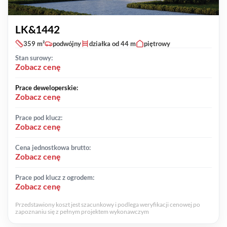
LK&1442
359 m²
podwójny
działka od 44 m
piętrowy
Stan surowy:
Zobacz cenę
Prace deweloperskie:
Zobacz cenę
Prace pod klucz:
Zobacz cenę
Cena jednostkowa brutto:
Zobacz cenę
Prace pod klucz z ogrodem:
Zobacz cenę
Przedstawiony koszt jest szacunkowy i podlega weryfikacji cenowej po
zapoznaniu się z pełnym projektem wykonawczym