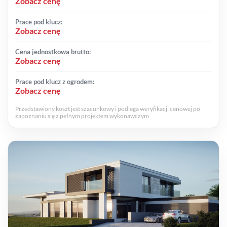
Zobacz cenę
Prace pod klucz:
Zobacz cenę
Cena jednostkowa brutto:
Zobacz cenę
Prace pod klucz z ogrodem:
Zobacz cenę
Przedstawiony koszt jest szacunkowy i podlega weryfikacji cenowej po
zapoznaniu się z pełnym projektem wykonawczym