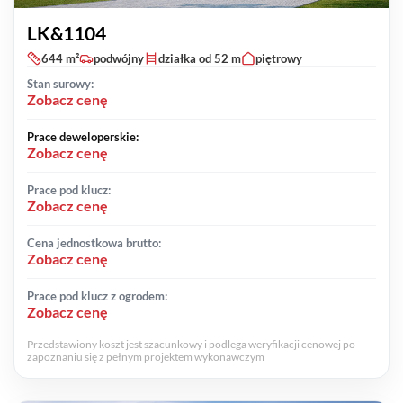
LK&1104
644 m²
podwójny
działka od 52 m
piętrowy
Stan surowy:
Zobacz cenę
Prace deweloperskie:
Zobacz cenę
Prace pod klucz:
Zobacz cenę
Cena jednostkowa brutto:
Zobacz cenę
Prace pod klucz z ogrodem:
Zobacz cenę
Przedstawiony koszt jest szacunkowy i podlega weryfikacji cenowej po
zapoznaniu się z pełnym projektem wykonawczym