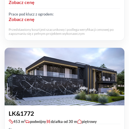
Zobacz cenę
Prace pod klucz z ogrodem:
Zobacz cenę
Przedstawiony koszt jest szacunkowy i podlega weryfikacji cenowej po
zapoznaniu się z pełnym projektem wykonawczym
LK&1772
453 m²
podwójny
działka od 30 m
piętrowy