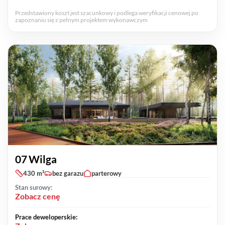
Przedstawiony koszt jest szacunkowy i podlega weryfikacji cenowej po
zapoznaniu się z pełnym projektem wykonawczym
07 Wilga
430 m²
bez garazu
parterowy
Stan surowy:
Zobacz cenę
Prace deweloperskie: