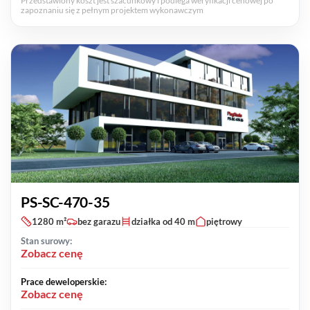
Przedstawiony koszt jest szacunkowy i podlega weryfikacji cenowej po
zapoznaniu się z pełnym projektem wykonawczym
PS-SC-470-35
1280 m²
bez garazu
działka od 40 m
piętrowy
Stan surowy:
Zobacz cenę
Prace deweloperskie:
Zobacz cenę