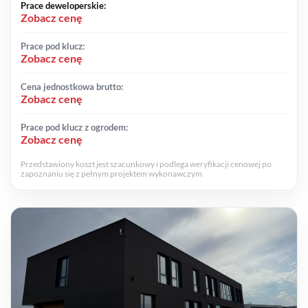
Prace deweloperskie:
Zobacz cenę
Prace pod klucz:
Zobacz cenę
Cena jednostkowa brutto:
Zobacz cenę
Prace pod klucz z ogrodem:
Zobacz cenę
Przedstawiony koszt jest szacunkowy i podlega weryfikacji cenowej po
zapoznaniu się z pełnym projektem wykonawczym