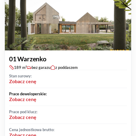
01 Warzenko
189 m²
bez garazu
z poddaszem
Stan surowy:
Zobacz cenę
Prace deweloperskie:
Zobacz cenę
Prace pod klucz:
Zobacz cenę
Cena jednostkowa brutto:
Zobacz cenę