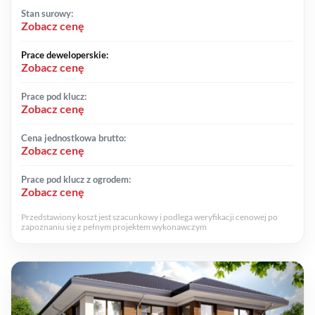
Stan surowy:
Zobacz cenę
Prace deweloperskie:
Zobacz cenę
Prace pod klucz:
Zobacz cenę
Cena jednostkowa brutto:
Zobacz cenę
Prace pod klucz z ogrodem:
Zobacz cenę
Przedstawiony koszt jest szacunkowy i podlega weryfikacji cenowej po
zapoznaniu się z pełnym projektem wykonawczym