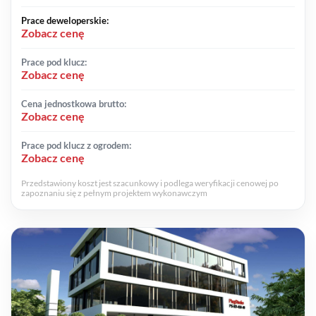
Prace deweloperskie:
Zobacz cenę
Prace pod klucz:
Zobacz cenę
Cena jednostkowa brutto:
Zobacz cenę
Prace pod klucz z ogrodem:
Zobacz cenę
Przedstawiony koszt jest szacunkowy i podlega weryfikacji cenowej po
zapoznaniu się z pełnym projektem wykonawczym