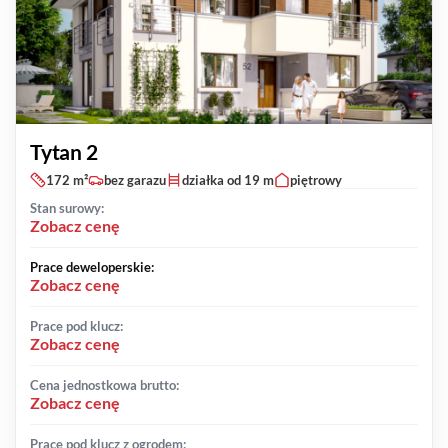
Tytan 2
172 m²
bez garazu
działka od 19 m
piętrowy
Stan surowy:
Zobacz cenę
Prace deweloperskie:
Zobacz cenę
Prace pod klucz:
Zobacz cenę
Cena jednostkowa brutto:
Zobacz cenę
Prace pod klucz z ogrodem: