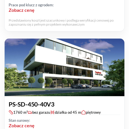
Prace pod klucz z ogrodem:
Zobacz cenę
Przedstawiony koszt jest szacunkowy i podlega weryfikacji cenowej po
zapoznaniu się z pełnym projektem wykonawczym
PS-SD-450-40V3
1760 m²
bez garazu
działka od 45 m
piętrowy
Stan surowy:
Zobacz cenę