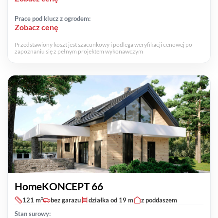
Prace pod klucz z ogrodem:
Zobacz cenę
Przedstawiony koszt jest szacunkowy i podlega weryfikacji cenowej po
zapoznaniu się z pełnym projektem wykonawczym
HomeKONCEPT 66
121 m²
bez garazu
działka od 19 m
z poddaszem
Stan surowy: