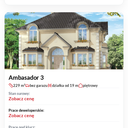
Ambasador 3
229 m²
bez garazu
działka od 19 m
piętrowy
Stan surowy:
Zobacz cenę
Prace deweloperskie:
Zobacz cenę
Prace pod klucz: