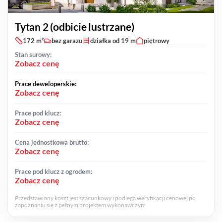
Tytan 2 (odbicie lustrzane)
172 m²
bez garazu
działka od 19 m
piętrowy
Stan surowy:
Zobacz cenę
Prace deweloperskie:
Zobacz cenę
Prace pod klucz:
Zobacz cenę
Cena jednostkowa brutto:
Zobacz cenę
Prace pod klucz z ogrodem:
Zobacz cenę
Przedstawiony koszt jest szacunkowy i podlega weryfikacji cenowej po
zapoznaniu się z pełnym projektem wykonawczym