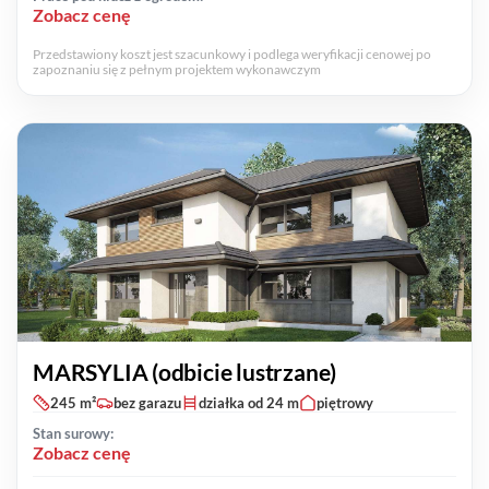
Zobacz cenę
Przedstawiony koszt jest szacunkowy i podlega weryfikacji cenowej po
zapoznaniu się z pełnym projektem wykonawczym
MARSYLIA (odbicie lustrzane)
245 m²
bez garazu
działka od 24 m
piętrowy
Stan surowy:
Zobacz cenę