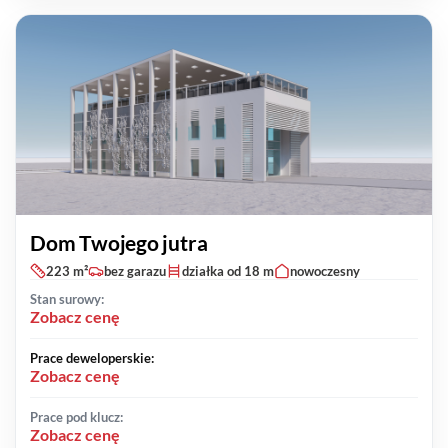
Dom Twojego jutra
223 m²
bez garazu
działka od 18 m
nowoczesny
Stan surowy:
Zobacz cenę
Prace deweloperskie:
Zobacz cenę
Prace pod klucz:
Zobacz cenę