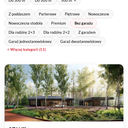
Do 300 m²
Do 500 m²
500 m² +
Z poddaszem
Parterowe
Piętrowe
Nowoczesne
Nowoczesna stodoła
Premium
Bez garażu
Dla rodziny 2+3
Dla rodziny 2+2
Z garażem
Garaż jednostanowiskowy
Garaż dwustanowiskowy
+ Więcej kategorii (51)