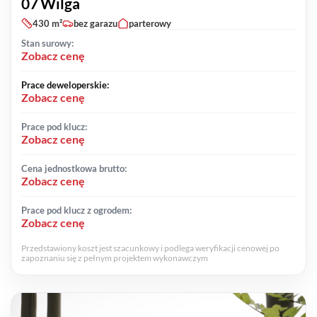
07 Wilga
430 m²
bez garazu
parterowy
Stan surowy:
Zobacz cenę
Prace deweloperskie:
Zobacz cenę
Prace pod klucz:
Zobacz cenę
Cena jednostkowa brutto:
Zobacz cenę
Prace pod klucz z ogrodem:
Zobacz cenę
Przedstawiony koszt jest szacunkowy i podlega weryfikacji cenowej po
zapoznaniu się z pełnym projektem wykonawczym