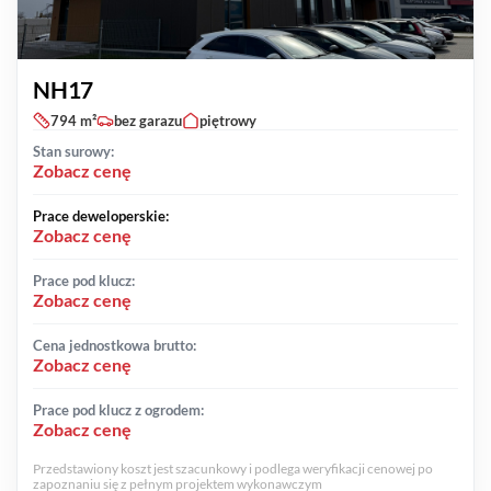
NH17
794 m²
bez garazu
piętrowy
Stan surowy:
Zobacz cenę
Prace deweloperskie:
Zobacz cenę
Prace pod klucz:
Zobacz cenę
Cena jednostkowa brutto:
Zobacz cenę
Prace pod klucz z ogrodem:
Zobacz cenę
Przedstawiony koszt jest szacunkowy i podlega weryfikacji cenowej po
zapoznaniu się z pełnym projektem wykonawczym