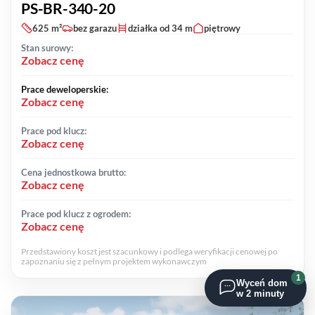
PS-BR-340-20
625 m²
bez garazu
działka od 34 m
piętrowy
Stan surowy:
Zobacz cenę
Prace deweloperskie:
Zobacz cenę
Prace pod klucz:
Zobacz cenę
Cena jednostkowa brutto:
Zobacz cenę
Prace pod klucz z ogrodem:
Zobacz cenę
Przedstawiony koszt jest szacunkowy i podlega weryfikacji cenowej po
zapoznaniu się z pełnym projektem wykonawczym
1
Wyceń dom
w 2 minuty