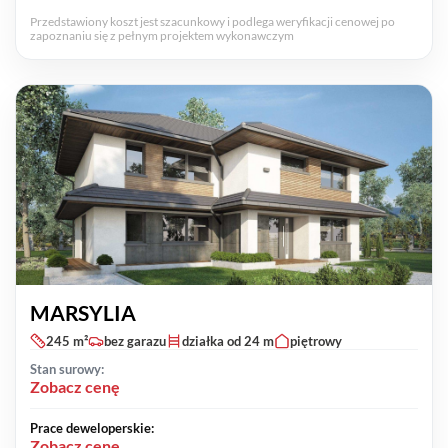
Przedstawiony koszt jest szacunkowy i podlega weryfikacji cenowej po
zapoznaniu się z pełnym projektem wykonawczym
MARSYLIA
245 m²
bez garazu
działka od 24 m
piętrowy
Stan surowy:
Zobacz cenę
Prace deweloperskie:
Zobacz cenę