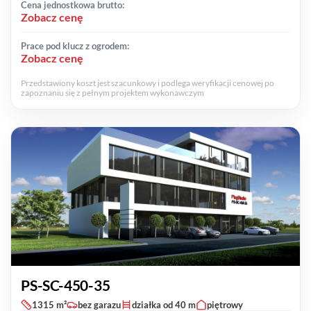
Cena jednostkowa brutto:
Zobacz cenę
Prace pod klucz z ogrodem:
Zobacz cenę
Przedstawiony koszt jest szacunkowy i podlega weryfikacji cenowej po
zapoznaniu się z pełnym projektem wykonawczym
PS-SC-450-35
1315 m²
bez garazu
działka od 40 m
piętrowy