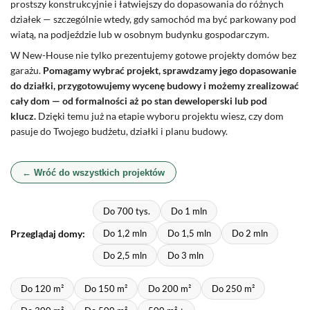
prostszy konstrukcyjnie i łatwiejszy do dopasowania do różnych
działek — szczególnie wtedy, gdy samochód ma być parkowany pod
wiatą, na podjeździe lub w osobnym budynku gospodarczym.
W New-House nie tylko prezentujemy gotowe projekty domów bez
garażu.
Pomagamy wybrać projekt, sprawdzamy jego dopasowanie
do działki, przygotowujemy wycenę budowy i możemy zrealizować
cały dom — od formalności aż po stan deweloperski lub pod
klucz.
Dzięki temu już na etapie wyboru projektu wiesz, czy dom
pasuje do Twojego budżetu, działki i planu budowy.
← Wróć do wszystkich projektów
Do 700 tys.
Do 1 mln
Przeglądaj domy:
Do 1,2 mln
Do 1,5 mln
Do 2 mln
Do 2,5 mln
Do 3 mln
Do 120 m²
Do 150 m²
Do 200 m²
Do 250 m²