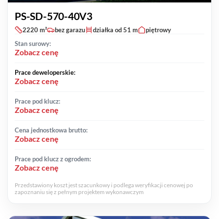
PS-SD-570-40V3
2220 m²
bez garazu
działka od 51 m
piętrowy
Stan surowy:
Zobacz cenę
Prace deweloperskie:
Zobacz cenę
Prace pod klucz:
Zobacz cenę
Cena jednostkowa brutto:
Zobacz cenę
Prace pod klucz z ogrodem:
Zobacz cenę
Przedstawiony koszt jest szacunkowy i podlega weryfikacji cenowej po
zapoznaniu się z pełnym projektem wykonawczym