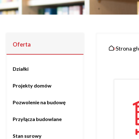
20489
Projektów z wyceną
Projekty indywidualne
Oferta
Budowa domu
Strona gł
Rezydencje
Działki
Projekty domów
Rozbudowa
Pozwolenie na budowę
Remonty
Przyłącza budowlane
Budynki biurowe
Stan surowy