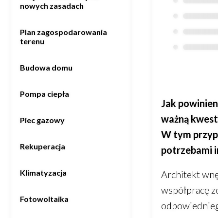
nowych zasadach
ZAPISZ SIĘ
Plan zagospodarowania
terenu
Budowa domu
Pompa ciepła
Jak powinien
ważną kwesti
Piec gazowy
W tym przypa
Rekuperacja
potrzebami i
Klimatyzacja
Architekt wnę
współpracę ze
Fotowoltaika
odpowiednieg