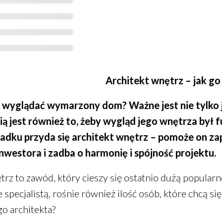
Architekt wnętrz – jak g
 wyglądać wymarzony dom? Ważne jest nie tylko j
ą jest również to, żeby wygląd jego wnętrza był f
dku przyda się architekt wnętrz – pomoże on za
nwestora i zadba o harmonię i spójność projektu.
trz to zawód, który cieszy się ostatnio dużą popularn
 specjalistą, rośnie również ilość osób, które chcą si
o architekta?