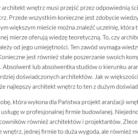
 architekt wnętrz musi przejść przez odpowiednią śc
trz. Przede wszystkim konieczne jest zdobycie wiedzy 
ym większym mieście można znaleźć uczelnię, która ta
nej mierze oferują wiedzę teoretyczną. To, czy archit
ależy od jego umiejętności. Ten zawód wymaga wiedzy 
onieczne jest również stałe poszerzanie swoich ko
 Absolwent lub absolwentka studiów o kierunku aran
rdziej doświadczonych architektów. Jak w większości
że najlepszy architekt wnętrz to ten z dużym doświa
sobę, która wykona dla Państwa projekt aranżacji wnęt
sługę w profesjonalnej firmie budowlanej. Niejednok
owników również architektów i projektantów. Zlece
 wnętrz, jednej firmie to duża wygoda, ale również m