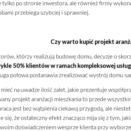
ie tylko po stronie inwestora, ale również firmy wyk
bami przebiega szybciej i sprawniej.
Czy warto kupić projekt aranż
rów, którzy realizują budowę domu, decyzje o skorz
ykle 50% klientów w ramach kompleksowej usługi d
druga połowa postanawia zrealizować wystrój domu sa
 mieć na uwadze ilość zalet, jakie prezentuje współp
any projekt aranżacji mieszkania to przede wszystkim
raca jest bez wątpienia ciekawą przygodą, ale nieste
 się, że ostateczny efekt znacząco mija się z tym, jak
 swoim doświadczeniem wesprze klienta przy wyborz