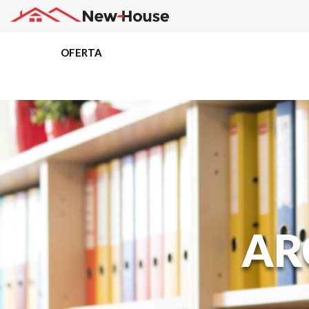
OFERTA
Projekty
Oferta
Działki
AR
Kredyty
Dokumentacja