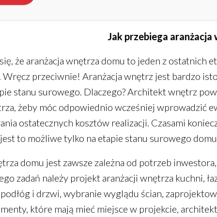
Jak przebiega aranżacja
ę, że aranżacja wnętrza domu to jeden z ostatnich e
 Wręcz przeciwnie! Aranżacja wnętrz jest bardzo is
apie stanu surowego. Dlaczego? Architekt wnętrz po
trza, żeby móc odpowiednio wcześniej wprowadzić ew
nia ostatecznych kosztów realizacji. Czasami koniecz
 jest to możliwe tylko na etapie stanu surowego domu
trza domu jest zawsze zależna od potrzeb inwestora, 
ego zadań należy projekt aranżacji wnętrza kuchni, ła
 podłóg i drzwi, wybranie wyglądu ścian, zaprojektowan
menty, które mają mieć miejsce w projekcie, architek