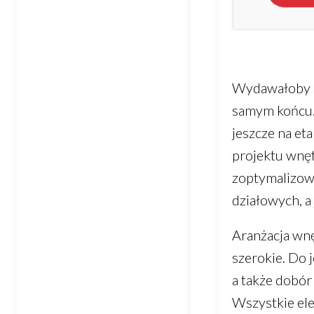
Wydawałoby si
samym końcu.
jeszcze na et
projektu wnę
zoptymalizowa
działowych, a
Aranżacja wnę
szerokie. Do j
a także dobór
Wszystkie ele