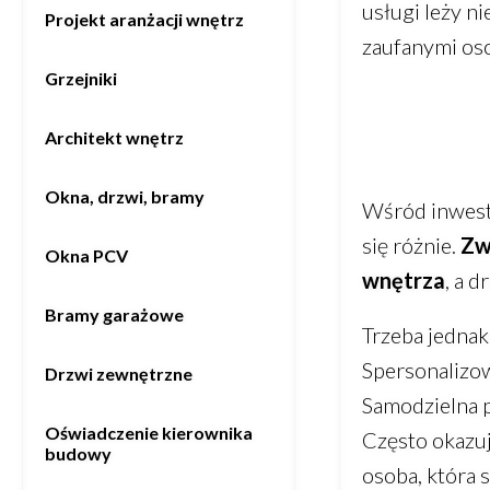
usługi leży n
Projekt aranżacji wnętrz
zaufanymi oso
Grzejniki
Architekt wnętrz
Okna, drzwi, bramy
Wśród inwesto
się różnie.
Zw
Okna PCV
wnętrza
, a 
Bramy garażowe
Trzeba jednak
Spersonalizow
Drzwi zewnętrzne
Samodzielna p
Oświadczenie kierownika
Często okazuje
budowy
osoba, która