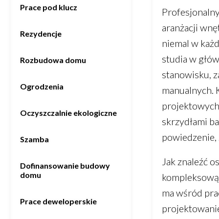
Prace pod klucz
Profesjonalny
aranżacji wnę
Rezydencje
niemal w każd
studia w głów
Rozbudowa domu
stanowisku, z
Ogrodzenia
manualnych. K
projektowych.
Oczyszczalnie ekologiczne
skrzydłami ba
powiedzenie, 
Szamba
Jak znaleźć o
Dofinansowanie budowy
domu
kompleksową u
ma wśród prac
Prace deweloperskie
projektowanie