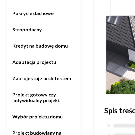
Realizacje
Pokrycie dachowe
Stropodachy
Referencje
Kredyt na budowę domu
Filmy
Adaptacja projektu
Ogrody
Zaprojektuj z architektem
KALKULATOR BUDOWY
Projekt gotowy czy
indywidualny projekt
BLOG
Spis treśc
O NAS
Wybór projektu domu
KONAKT
Projekt budowlany na