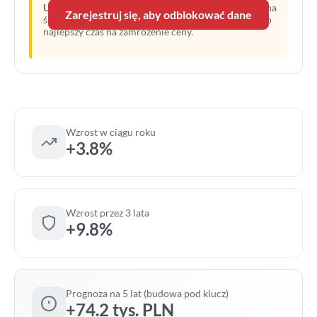
Uwaga:
Linia przerywana oznacza prognozę opartą na
Zarejestruj się, aby odblokować dane
średnim wzroście z ostatnich lat. Obecny moment to
najlepszy czas na zamrożenie ceny.
Wzrost w ciągu roku
+3.8%
Wzrost przez 3 lata
+9.8%
Prognoza na 5 lat (budowa pod klucz)
+74.2 tys. PLN