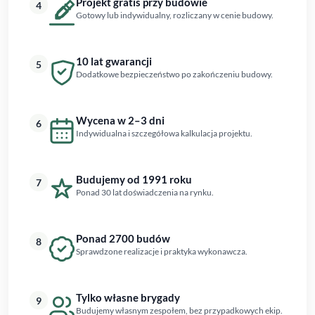
Projekt gratis przy budowie
4
Gotowy lub indywidualny, rozliczany w cenie budowy.
10 lat gwarancji
5
Dodatkowe bezpieczeństwo po zakończeniu budowy.
Wycena w 2–3 dni
6
Indywidualna i szczegółowa kalkulacja projektu.
Budujemy od 1991 roku
7
Ponad 30 lat doświadczenia na rynku.
Ponad 2700 budów
8
Sprawdzone realizacje i praktyka wykonawcza.
Tylko własne brygady
9
Budujemy własnym zespołem, bez przypadkowych ekip.