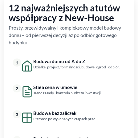
12 najważniejszych atutów
współpracy z New-House
Prosty, przewidywalny i kompleksowy model budowy
domu – od pierwszej decyzji aż po odbiór gotowego
budynku.
Budowa domu od A do Z
1
Działka, projekt, formalności, budowa, ogród i odbiór.
Stała cena w umowie
2
Jasne zasady i kontrola budżetu inwestycji.
Budowa bez zaliczek
3
Płatność po wykonanych etapach prac.