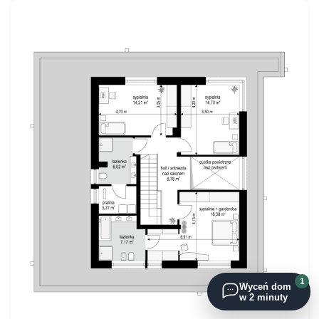
1
Wyceń dom
w 2 minuty