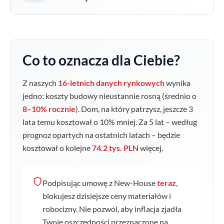
Co to oznacza dla Ciebie?
Z naszych
16-letnich danych rynkowych
wynika
jedno: koszty budowy nieustannie rosną (średnio o
8–10% rocznie
). Dom, na który patrzysz, jeszcze 3
lata temu kosztował o
10
% mniej. Za 5 lat – według
prognoz opartych na ostatnich latach – będzie
kosztował o kolejne
74.2 tys. PLN
więcej.
Podpisując umowę z New-House
teraz
,
blokujesz dzisiejsze ceny materiałów i
robocizny. Nie pozwól, aby inflacja zjadła
Twoje oszczędności przeznaczone na