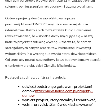
duży dom parterowy o powierzchni 326,32 m² z przestronnym
salonem, pomieszczeniem rekreacyjnym i trzema sypialniami.
Gotowe projekty domów zaprojektowane przez
pracownię
HomeKONCEPT
znajdziesz na naszej stronie
internetowej. Każdy z nich możesz także kupić. Powinieneś
również wiedzieć, że wszystkie domy znajdujące się w naszej
bazie to projekty z aktualną wyceną. Oznacza to, że oprócz
szczegółowych danych oraz rzutów i wizualizacji inwestycji
wzbogaciliśmy je o wycenę budowy do stanu deweloperskiego.
Od tego, aby poznać szczegółowy koszt budowy domu w oparciu
o konkretny projekt, dzieli Cię tylko kilka kroków.
Postępuj zgodnie z poniższą instrukcją:
odwiedź podstronę z gotowymi projektami
domów
https://new-house.com.pl/projekty-
domow
,
wybierz projekt, który chciałbyś zrealizować,
wciśnij przycisk „Zamów dokładną wycenę”,