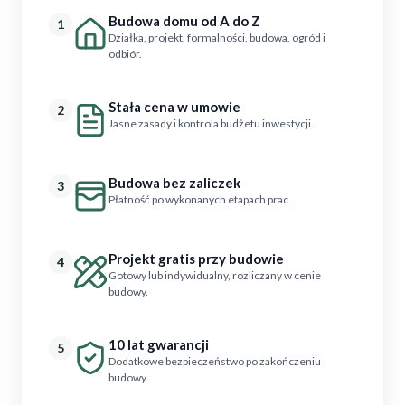
Budowa domu od A do Z
1
Działka, projekt, formalności, budowa, ogród i
odbiór.
Stała cena w umowie
2
Jasne zasady i kontrola budżetu inwestycji.
Budowa bez zaliczek
3
Płatność po wykonanych etapach prac.
Projekt gratis przy budowie
4
Gotowy lub indywidualny, rozliczany w cenie
budowy.
10 lat gwarancji
5
Dodatkowe bezpieczeństwo po zakończeniu
budowy.