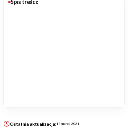
Spis treści:
Budowa domu
Rezydencje
Rozbudowa
Remonty
Budynki biurowe
Realizacje
Referencje
Filmy
Ostatnia aktualizacja:
14 marca 2021
Ogrody