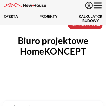
OFERTA
PROJEKTY
KALKULATOR
BUDOWY
Projekty
DARMOWA WYCENA
Biuro projektowe
Oferta
HomeKONCEPT
Działki
Kredyty
Dokumentacja
20434
Projektów z wyceną
Projekty indywidualne