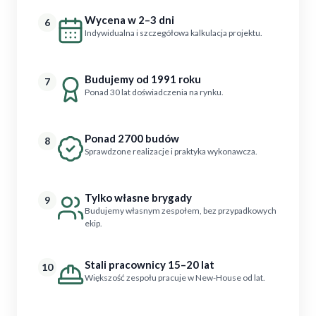
Wycena w 2–3 dni
6
Indywidualna i szczegółowa kalkulacja projektu.
Budujemy od 1991 roku
7
Ponad 30 lat doświadczenia na rynku.
Ponad 2700 budów
8
Sprawdzone realizacje i praktyka wykonawcza.
Tylko własne brygady
9
Budujemy własnym zespołem, bez przypadkowych
ekip.
Stali pracownicy 15–20 lat
10
Większość zespołu pracuje w New-House od lat.