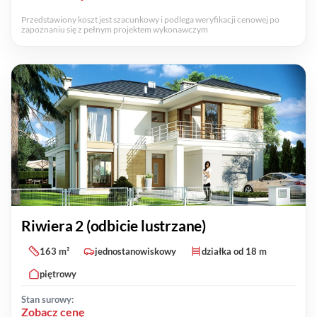
Przedstawiony koszt jest szacunkowy i podlega weryfikacji cenowej po
zapoznaniu się z pełnym projektem wykonawczym
Riwiera 2 (odbicie lustrzane)
163 m²
jednostanowiskowy
działka od 18 m
piętrowy
Stan surowy:
Zobacz cenę