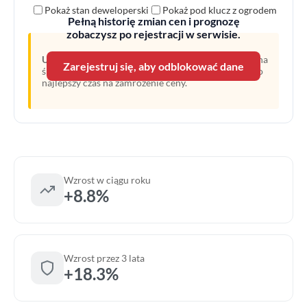
Pokaż stan deweloperski
Pokaż pod klucz z ogrodem
Pełną historię zmian cen i prognozę
zobaczysz po rejestracji w serwisie.
Uwaga:
Linia przerywana oznacza prognozę opartą na
Zarejestruj się, aby odblokować dane
średnim wzroście z ostatnich lat. Obecny moment to
najlepszy czas na zamrożenie ceny.
Wzrost w ciągu roku
+8.8%
Wzrost przez 3 lata
+18.3%