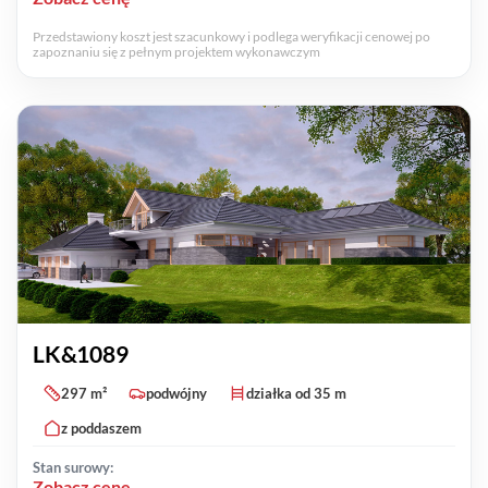
Przedstawiony koszt jest szacunkowy i podlega weryfikacji cenowej po
zapoznaniu się z pełnym projektem wykonawczym
LK&1089
297 m²
podwójny
działka od 35 m
z poddaszem
Stan surowy:
Zobacz cenę