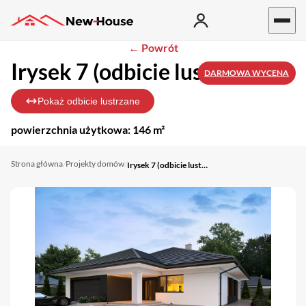
← Powrót
Irysek 7 (odbicie lustrzane)
DARMOWA WYCENA
Pokaż odbicie lustrzane
powierzchnia użytkowa:
146 m²
Strona główna
Projekty domów
/
/
Irysek 7 (odbicie lustrzane)