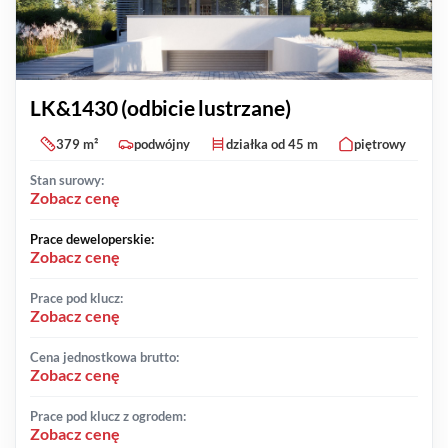
LK&1430 (odbicie lustrzane)
379 m²
podwójny
działka od 45 m
piętrowy
Stan surowy:
Zobacz cenę
Prace deweloperskie:
Zobacz cenę
Prace pod klucz:
Zobacz cenę
Cena jednostkowa brutto:
Zobacz cenę
Prace pod klucz z ogrodem:
Zobacz cenę