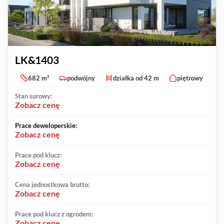
LK&1403
682 m²
podwójny
działka od 42 m
piętrowy
Stan surowy:
Zobacz cenę
Prace deweloperskie:
Zobacz cenę
Prace pod klucz:
Zobacz cenę
Cena jednostkowa brutto:
Zobacz cenę
Prace pod klucz z ogrodem:
Zobacz cenę