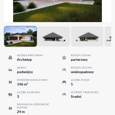
NAZWA PRACOWNI
RODZAJ DOMU
Archetyp
parterowy
GARAŻ
RODZAJ DACHU
podwójny
wielospadowy
POWIERZCHNIA DOMU
LICZBA POKOI
146 m²
5
LICZBA ŁAZIENEK
STOPIEŃ TRUDNOŚCI
3
Sredni
MINIMALNA SZEROKOŚĆ
DZIAŁKI
24 m