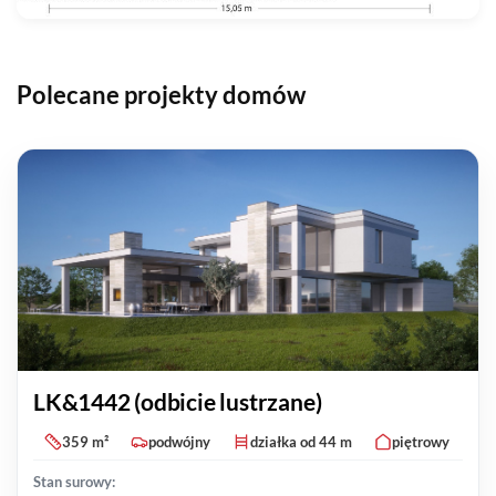
Polecane projekty domów
LK&1442 (odbicie lustrzane)
359 m²
podwójny
działka od 44 m
piętrowy
Stan surowy: