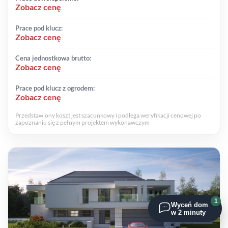
Zobacz cenę
Prace pod klucz:
Zobacz cenę
Cena jednostkowa brutto:
Zobacz cenę
Prace pod klucz z ogrodem:
Zobacz cenę
Przedstawiony koszt jest szacunkowy i podlega weryfikacji cenowej po
zapoznaniu się z pełnym projektem wykonawczym
1
Wyceń dom
w 2 minuty