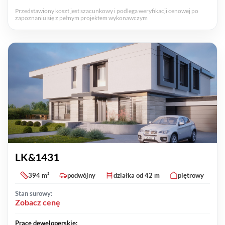
Przedstawiony koszt jest szacunkowy i podlega weryfikacji cenowej po
zapoznaniu się z pełnym projektem wykonawczym
LK&1431
394 m²
podwójny
działka od 42 m
piętrowy
Stan surowy:
Zobacz cenę
Prace deweloperskie: