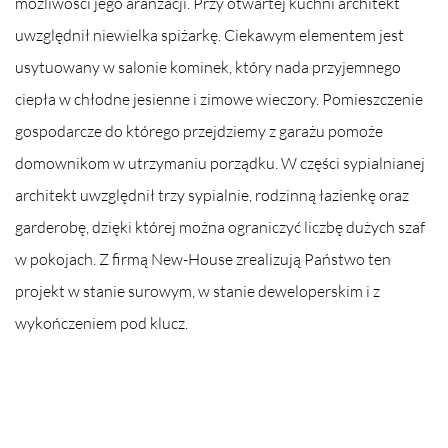
możliwości jego aranżacji. Przy otwartej kuchni architekt
uwzględnił niewielka spiżarkę. Ciekawym elementem jest
usytuowany w salonie kominek, który nada przyjemnego
ciepła w chłodne jesienne i zimowe wieczory. Pomieszczenie
gospodarcze do którego przejdziemy z garażu pomoże
domownikom w utrzymaniu porządku. W części sypialnianej
architekt uwzględnił trzy sypialnie, rodzinną łazienkę oraz
garderobę, dzięki której można ograniczyć liczbę dużych szaf
w pokojach. Z firmą New-House zrealizują Państwo ten
projekt w stanie surowym, w stanie deweloperskim i z
wykończeniem pod klucz.