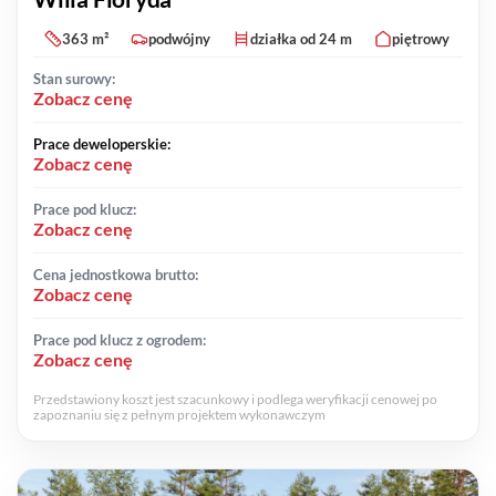
363 m²
podwójny
działka od 24 m
piętrowy
Stan surowy:
Zobacz cenę
Prace deweloperskie:
Zobacz cenę
Prace pod klucz:
Zobacz cenę
Cena jednostkowa brutto:
Zobacz cenę
Prace pod klucz z ogrodem:
Zobacz cenę
Przedstawiony koszt jest szacunkowy i podlega weryfikacji cenowej po
zapoznaniu się z pełnym projektem wykonawczym