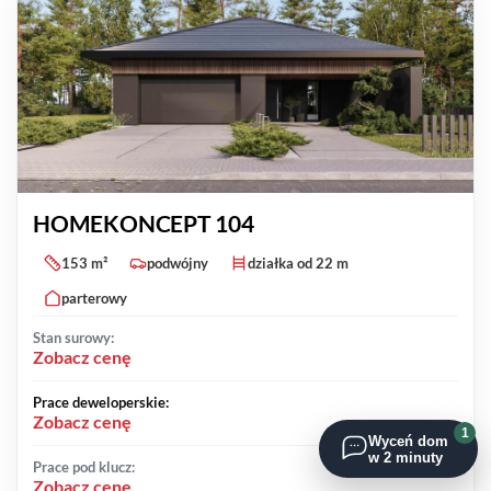
HOMEKONCEPT 104
153 m²
podwójny
działka od 22 m
parterowy
Stan surowy:
Zobacz cenę
Prace deweloperskie:
Zobacz cenę
1
Wyceń dom
w 2 minuty
Prace pod klucz:
Zobacz cenę