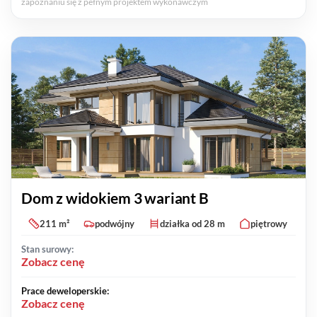
zapoznaniu się z pełnym projektem wykonawczym
Dom z widokiem 3 wariant B
211 m²
podwójny
działka od 28 m
piętrowy
Stan surowy:
Zobacz cenę
Prace deweloperskie:
Zobacz cenę