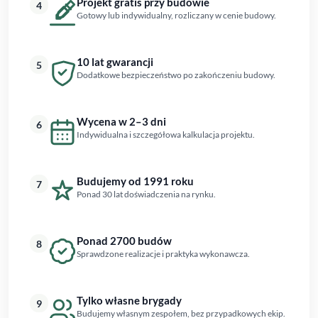
Projekt gratis przy budowie
4
Gotowy lub indywidualny, rozliczany w cenie budowy.
10 lat gwarancji
5
Dodatkowe bezpieczeństwo po zakończeniu budowy.
Wycena w 2–3 dni
6
Indywidualna i szczegółowa kalkulacja projektu.
Budujemy od 1991 roku
7
Ponad 30 lat doświadczenia na rynku.
Ponad 2700 budów
8
Sprawdzone realizacje i praktyka wykonawcza.
Tylko własne brygady
9
Budujemy własnym zespołem, bez przypadkowych ekip.