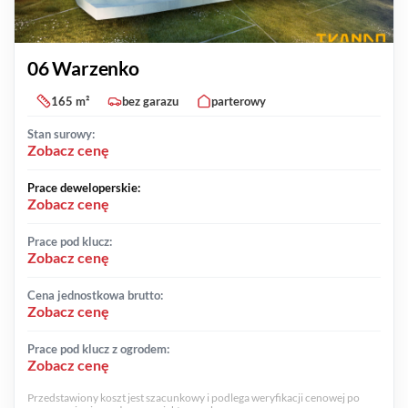
06 Warzenko
165 m²
bez garazu
parterowy
Stan surowy:
Zobacz cenę
Prace deweloperskie:
Zobacz cenę
Prace pod klucz:
Zobacz cenę
Cena jednostkowa brutto:
Zobacz cenę
Prace pod klucz z ogrodem:
Zobacz cenę
Przedstawiony koszt jest szacunkowy i podlega weryfikacji cenowej po