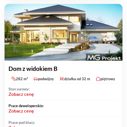
Dom z widokiem B
282 m²
podwójny
działka od 32 m
piętrowy
Stan surowy:
Zobacz cenę
Prace deweloperskie:
Zobacz cenę
Prace pod klucz: