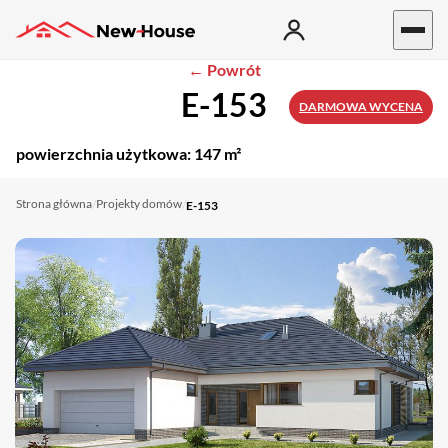
← Powrót
E-153
DARMOWA WYCENA
powierzchnia użytkowa:
147 m²
Strona główna
Projekty domów
/
/
E-153