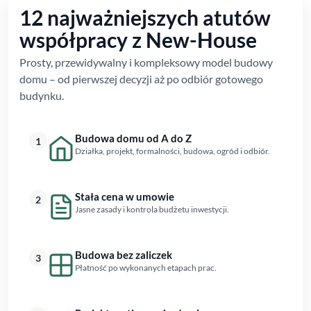
12 najważniejszych atutów
współpracy z New-House
Prosty, przewidywalny i kompleksowy model budowy
domu – od pierwszej decyzji aż po odbiór gotowego
budynku.
Budowa domu od A do Z
1
Działka, projekt, formalności, budowa, ogród i odbiór.
Stała cena w umowie
2
Jasne zasady i kontrola budżetu inwestycji.
Budowa bez zaliczek
3
Płatność po wykonanych etapach prac.