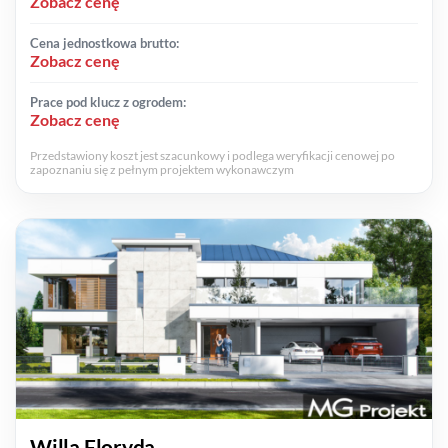
Zobacz cenę
Cena jednostkowa brutto:
Zobacz cenę
Prace pod klucz z ogrodem:
Zobacz cenę
Przedstawiony koszt jest szacunkowy i podlega weryfikacji cenowej po
zapoznaniu się z pełnym projektem wykonawczym
Willa Floryda