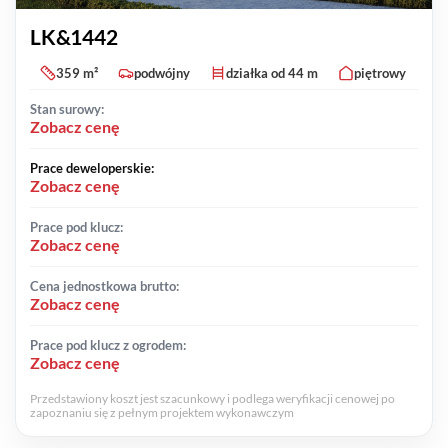
LK&1442
359 m²
podwójny
działka od 44 m
piętrowy
Stan surowy:
Zobacz cenę
Prace deweloperskie:
Zobacz cenę
Prace pod klucz:
Zobacz cenę
Cena jednostkowa brutto:
Zobacz cenę
Prace pod klucz z ogrodem:
Zobacz cenę
Przedstawiony koszt jest szacunkowy i podlega weryfikacji cenowej po
zapoznaniu się z pełnym projektem wykonawczym