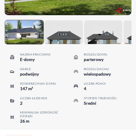
NAZWA PRACOWNI
RODZAJ DOMU
E-domy
parterowy
GARAŻ
RODZAJ DACHU
podwójny
wielospadowy
POWIERZCHNIA DOMU
LICZBA POKOI
147 m²
4
LICZBA ŁAZIENEK
STOPIEŃ TRUDNOŚCI
2
Sredni
MINIMALNA SZEROKOŚĆ
DZIAŁKI
26 m