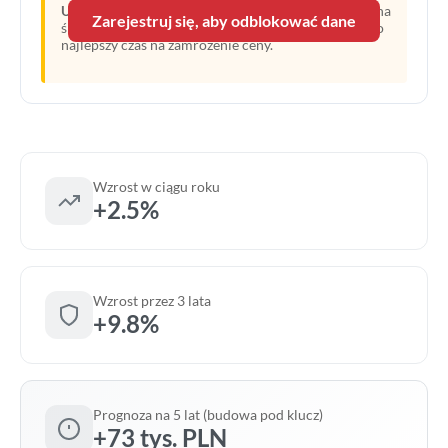
Uwaga:
Linia przerywana oznacza prognozę opartą na
Zarejestruj się, aby odblokować dane
średnim wzroście z ostatnich lat. Obecny moment to
najlepszy czas na zamrożenie ceny.
Wzrost w ciągu roku
+2.5%
Wzrost przez 3 lata
+9.8%
Prognoza na 5 lat (budowa pod klucz)
+73 tys. PLN