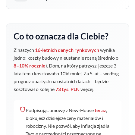
Co to oznacza dla Ciebie?
Z naszych
16-letnich danych rynkowych
wynika
jedno: koszty budowy nieustannie rosną (średnio o
8–10% rocznie
). Dom, na który patrzysz, jeszcze 3
lata temu kosztował o
10
% mniej. Za 5 lat – według
prognoz opartych na ostatnich latach – będzie
kosztował o kolejne
73 tys. PLN
więcej.
Podpisując umowę z New-House
teraz
,
blokujesz dzisiejsze ceny materiałów i
robocizny. Nie pozwól, aby inflacja zjadła
Twoje oszczędności przeznaczone na