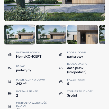
NAZWA PRACOWNI
RODZAJ DOMU
HomeKONCEPT
parterowy
RODZAJ DACHU
GARAŻ
dach płaski
podwójny
(stropodach)
POWIERZCHNIA DOMU
LICZBA POKOI
242 m²
5
LICZBA ŁAZIENEK
STOPIEŃ TRUDNOŚCI
2
Sredni
MINIMALNA SZEROKOŚĆ
DZIAŁKI