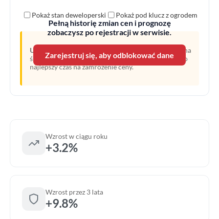
Pokaż stan deweloperski
Pokaż pod klucz z ogrodem
Pełną historię zmian cen i prognozę
zobaczysz po rejestracji w serwisie.
Uwaga:
Linia przerywana oznacza prognozę opartą na
Zarejestruj się, aby odblokować dane
średnim wzroście z ostatnich lat. Obecny moment to
najlepszy czas na zamrożenie ceny.
Wzrost w ciągu roku
+3.2%
Wzrost przez 3 lata
+9.8%