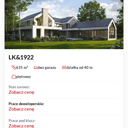
LK&1922
635 m²
bez garazu
działka od 40 m
piętrowy
Stan surowy:
Zobacz cenę
Prace deweloperskie:
Zobacz cenę
Prace pod klucz:
Zobacz cenę