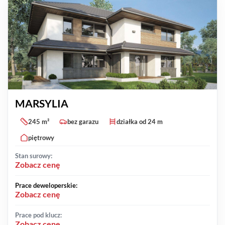
MARSYLIA
245 m²
bez garazu
działka od 24 m
piętrowy
Stan surowy:
Zobacz cenę
Prace deweloperskie:
Zobacz cenę
Prace pod klucz:
Zobacz cenę