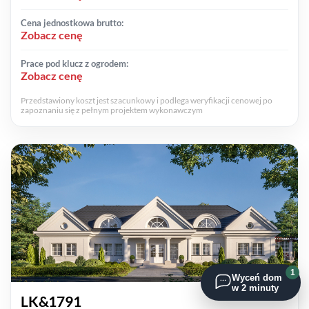
Cena jednostkowa brutto:
Zobacz cenę
Prace pod klucz z ogrodem:
Zobacz cenę
Przedstawiony koszt jest szacunkowy i podlega weryfikacji cenowej po
zapoznaniu się z pełnym projektem wykonawczym
1
Wyceń dom
w 2 minuty
LK&1791