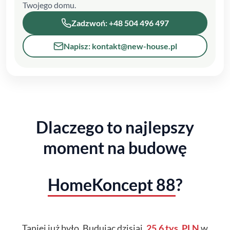
Twojego domu.
Zadzwoń: +48 504 496 497
Napisz: kontakt@new-house.pl
Dlaczego to najlepszy
moment na budowę
HomeKoncept 88
?
Taniej już było. Budując dzisiaj,
25.6 tys. PLN
w