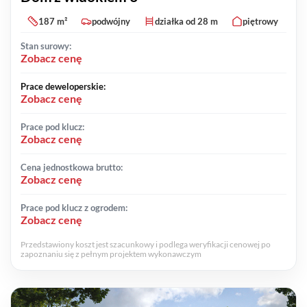
187 m²
podwójny
działka od 28 m
piętrowy
Stan surowy:
Zobacz cenę
Prace deweloperskie:
Zobacz cenę
Prace pod klucz:
Zobacz cenę
Cena jednostkowa brutto:
Zobacz cenę
Prace pod klucz z ogrodem:
Zobacz cenę
Przedstawiony koszt jest szacunkowy i podlega weryfikacji cenowej po
zapoznaniu się z pełnym projektem wykonawczym