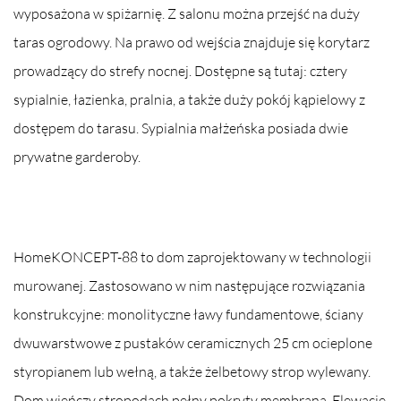
wyposażona w spiżarnię. Z salonu można przejść na duży
taras ogrodowy. Na prawo od wejścia znajduje się korytarz
prowadzący do strefy nocnej. Dostępne są tutaj: cztery
sypialnie, łazienka, pralnia, a także duży pokój kąpielowy z
dostępem do tarasu. Sypialnia małżeńska posiada dwie
prywatne garderoby.
HomeKONCEPT-88 to dom zaprojektowany w technologii
murowanej. Zastosowano w nim następujące rozwiązania
konstrukcyjne: monolityczne ławy fundamentowe, ściany
dwuwarstwowe z pustaków ceramicznych 25 cm ocieplone
styropianem lub wełną, a także żelbetowy strop wylewany.
Dom wieńczy stropodach pełny pokryty membraną. Elewację