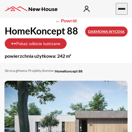
← Powrót
HomeKoncept 88
DARMOWA WYCENA
Pokaż odbicie lustrzane
powierzchnia użytkowa:
242 m²
Strona główna
Projekty domów
/
/
HomeKoncept 88