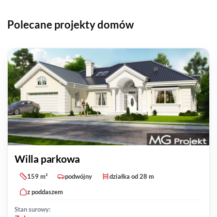
Polecane projekty domów
Willa parkowa
159 m²
podwójny
działka od 28 m
z poddaszem
Stan surowy: