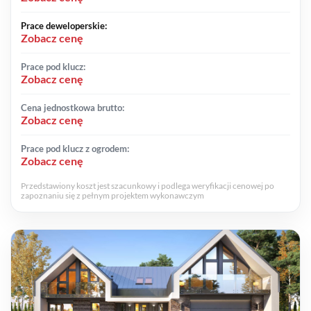
Prace deweloperskie:
Zobacz cenę
Prace pod klucz:
Zobacz cenę
Cena jednostkowa brutto:
Zobacz cenę
Prace pod klucz z ogrodem:
Zobacz cenę
Przedstawiony koszt jest szacunkowy i podlega weryfikacji cenowej po
zapoznaniu się z pełnym projektem wykonawczym