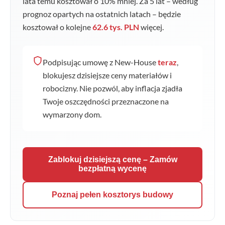
lata temu kosztował o
10
% mniej. Za 5 lat – według
prognoz opartych na ostatnich latach – będzie
kosztował o kolejne
62.6 tys. PLN
więcej.
Podpisując umowę z New-House
teraz
,
blokujesz dzisiejsze ceny materiałów i
robocizny. Nie pozwól, aby inflacja zjadła
Twoje oszczędności przeznaczone na
wymarzony dom.
Zablokuj dzisiejszą cenę – Zamów
bezpłatną wycenę
Poznaj pełen kosztorys budowy