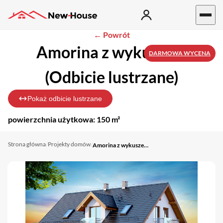
← Powrót
Amorina z wykuszem
DARMOWA WYCENA
(Odbicie lustrzane)
Pokaż odbicie lustrzane
powierzchnia użytkowa:
150 m²
Strona główna
Projekty domów
/
/
Amorina z wykuszem (Odbicie lustrzane)