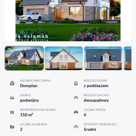
NAZWA PRACOWNI
RODZAJ DOMU
Domplan
z poddaszem
GARAŻ
RODZAJ DACHU
podwójny
dwuspadowy
POWIERZCHNIA DOMU
LICZBA POKOI
150 m²
6
LICZBA ŁAZIENEK
STOPIEŃ TRUDNOŚCI
2
Sredni