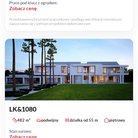
Prace pod klucz z ogrodem:
Zobacz cenę
Przedstawiony koszt jest szacunkowy i podlega weryfikacji cenowej po
zapoznaniu się z pełnym projektem wykonawczym
LK&1080
482 m²
podwójny
działka od 55 m
piętrowy
Stan surowy:
Zobacz cenę