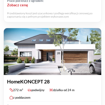
Prace pod klucz z ogrodem:
Zobacz cenę
Przedstawiony koszt jest szacunkowy i podlega weryfikacji cenowej po
zapoznaniu się z pełnym projektem wykonawczym
HomeKONCEPT 28
272 m²
podwójny
działka od 24 m
z poddaszem