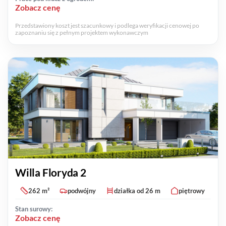
Zobacz cenę
Przedstawiony koszt jest szacunkowy i podlega weryfikacji cenowej po
zapoznaniu się z pełnym projektem wykonawczym
Willa Floryda 2
262 m²
podwójny
działka od 26 m
piętrowy
Stan surowy:
Zobacz cenę