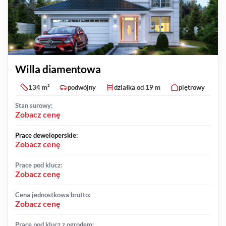
Willa diamentowa
134 m²
podwójny
działka od 19 m
piętrowy
Stan surowy:
Zobacz cenę
Prace deweloperskie:
Zobacz cenę
Prace pod klucz:
Zobacz cenę
Cena jednostkowa brutto:
Zobacz cenę
Prace pod klucz z ogrodem: