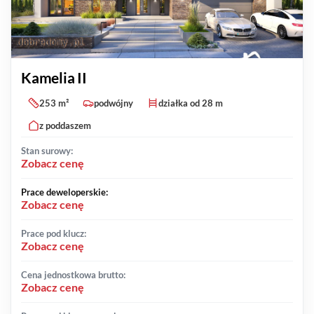
Kamelia II
253 m²
podwójny
działka od 28 m
z poddaszem
Stan surowy:
Zobacz cenę
Prace deweloperskie:
Zobacz cenę
Prace pod klucz:
Zobacz cenę
Cena jednostkowa brutto:
Zobacz cenę