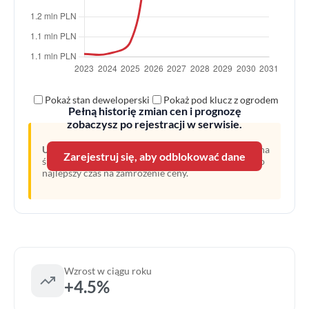
Pokaż stan deweloperski
Pokaż pod klucz z ogrodem
Pełną historię zmian cen i prognozę
zobaczysz po rejestracji w serwisie.
Uwaga:
Linia przerywana oznacza prognozę opartą na
Zarejestruj się, aby odblokować dane
średnim wzroście z ostatnich lat. Obecny moment to
najlepszy czas na zamrożenie ceny.
Wzrost w ciągu roku
+4.5%