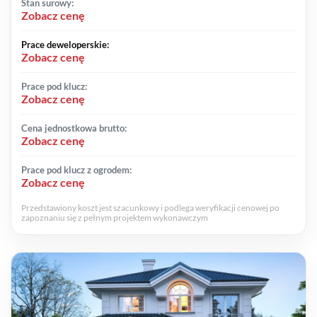
Stan surowy:
Zobacz cenę
Prace deweloperskie:
Zobacz cenę
Prace pod klucz:
Zobacz cenę
Cena jednostkowa brutto:
Zobacz cenę
Prace pod klucz z ogrodem:
Zobacz cenę
Przedstawiony koszt jest szacunkowy i podlega weryfikacji cenowej po
zapoznaniu się z pełnym projektem wykonawczym