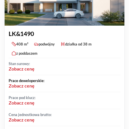
LK&1490
408 m²
podwójny
działka od 38 m
z poddaszem
Stan surowy:
Zobacz cenę
Prace deweloperskie:
Zobacz cenę
Prace pod klucz:
Zobacz cenę
Cena jednostkowa brutto:
Zobacz cenę