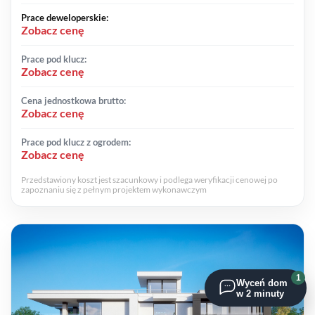
Prace deweloperskie:
Zobacz cenę
Prace pod klucz:
Zobacz cenę
Cena jednostkowa brutto:
Zobacz cenę
Prace pod klucz z ogrodem:
Zobacz cenę
Przedstawiony koszt jest szacunkowy i podlega weryfikacji cenowej po
zapoznaniu się z pełnym projektem wykonawczym
1
Wyceń dom
w 2 minuty