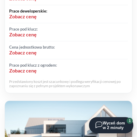
Prace deweloperskie:
Zobacz cenę
Prace pod klucz:
Zobacz cenę
Cena jednostkowa brutto:
Zobacz cenę
Prace pod klucz z ogrodem:
Zobacz cenę
Przedstawiony koszt jest szacunkowy i podlega weryfikacji cenowej po
zapoznaniu się z pełnym projektem wykonawczym
1
Wyceń dom
w 2 minuty