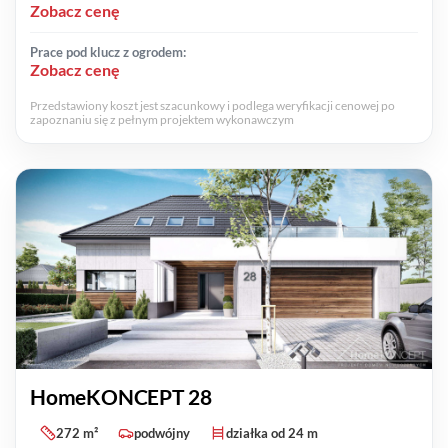
Zobacz cenę
Prace pod klucz z ogrodem:
Zobacz cenę
Przedstawiony koszt jest szacunkowy i podlega weryfikacji cenowej po
zapoznaniu się z pełnym projektem wykonawczym
HomeKONCEPT 28
272 m²
podwójny
działka od 24 m