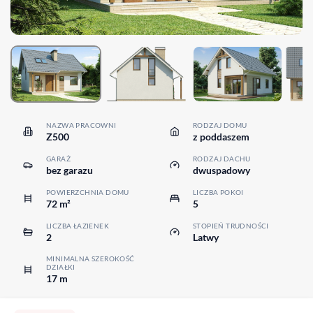
NAZWA PRACOWNI
RODZAJ DOMU
Z500
z poddaszem
GARAŻ
RODZAJ DACHU
bez garazu
dwuspadowy
POWIERZCHNIA DOMU
LICZBA POKOI
72 m²
5
LICZBA ŁAZIENEK
STOPIEŃ TRUDNOŚCI
2
Latwy
MINIMALNA SZEROKOŚĆ
DZIAŁKI
17 m