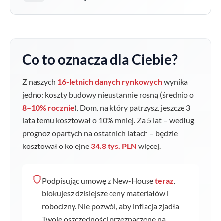
Co to oznacza dla Ciebie?
Z naszych
16-letnich danych rynkowych
wynika
jedno: koszty budowy nieustannie rosną (średnio o
8–10% rocznie
). Dom, na który patrzysz, jeszcze 3
lata temu kosztował o
10
% mniej. Za 5 lat – według
prognoz opartych na ostatnich latach – będzie
kosztował o kolejne
34.8 tys. PLN
więcej.
Podpisując umowę z New-House
teraz
,
blokujesz dzisiejsze ceny materiałów i
robocizny. Nie pozwól, aby inflacja zjadła
Twoje oszczędności przeznaczone na