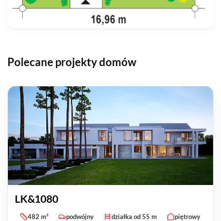
Polecane projekty domów
LK&1080
482 m²
podwójny
działka od 55 m
piętrowy