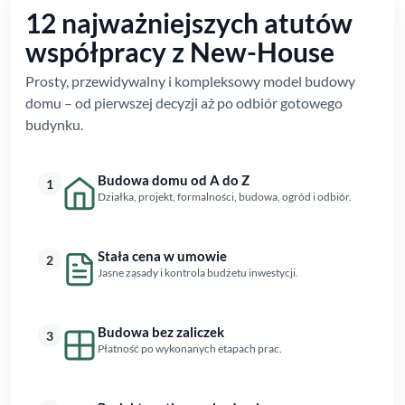
12 najważniejszych atutów
współpracy z New-House
Prosty, przewidywalny i kompleksowy model budowy
domu – od pierwszej decyzji aż po odbiór gotowego
budynku.
Budowa domu od A do Z
1
Działka, projekt, formalności, budowa, ogród i odbiór.
Stała cena w umowie
2
Jasne zasady i kontrola budżetu inwestycji.
Budowa bez zaliczek
3
Płatność po wykonanych etapach prac.