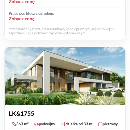
Zobacz cenę
Prace pod klucz z ogrodem:
Zobacz cenę
Przedstawiony koszt jest szacunkowy i podlega weryfikacji cenowej po
zapoznaniu się z pełnym projektem wykonawczym
LK&1755
363 m²
podwójny
działka od 33 m
piętrowy