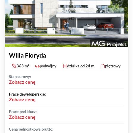
Willa Floryda
363 m²
podwójny
działka od 24 m
piętrowy
Stan surowy:
Zobacz cenę
Prace deweloperskie:
Zobacz cenę
Prace pod klucz:
Zobacz cenę
Cena jednostkowa brutto: