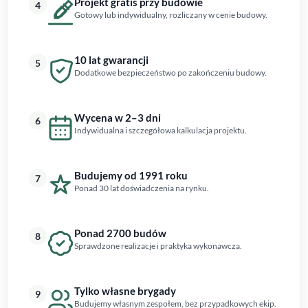
Projekt gratis przy budowie
4
Gotowy lub indywidualny, rozliczany w cenie budowy.
10 lat gwarancji
5
Dodatkowe bezpieczeństwo po zakończeniu budowy.
Wycena w 2–3 dni
6
Indywidualna i szczegółowa kalkulacja projektu.
Budujemy od 1991 roku
7
Ponad 30 lat doświadczenia na rynku.
Ponad 2700 budów
8
Sprawdzone realizacje i praktyka wykonawcza.
Tylko własne brygady
9
Budujemy własnym zespołem, bez przypadkowych ekip.