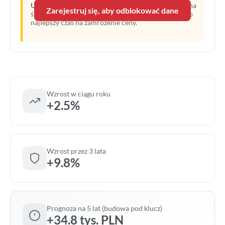
Uwaga:
Linia przerywana oznacza prognozę opartą na
Zarejestruj się, aby odblokować dane
średnim wzroście z ostatnich lat. Obecny moment to
najlepszy czas na zamrożenie ceny.
Wzrost w ciągu roku
+2.5%
Wzrost przez 3 lata
+9.8%
Prognoza na 5 lat (budowa pod klucz)
+34.8 tys. PLN