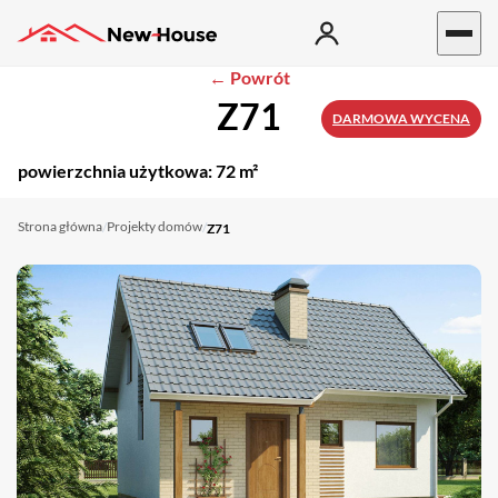
← Powrót
Z71
DARMOWA WYCENA
powierzchnia użytkowa:
72 m²
Strona główna
Projekty domów
/
/
Z71