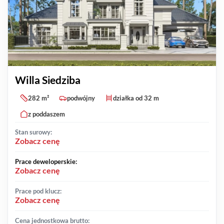
Willa Siedziba
282 m²
podwójny
działka od 32 m
z poddaszem
Stan surowy:
Zobacz cenę
Prace deweloperskie:
Zobacz cenę
Prace pod klucz:
Zobacz cenę
Cena jednostkowa brutto: