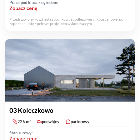
Prace pod klucz z ogrodem:
Zobacz cenę
Przedstawiony koszt jest szacunkowy i podlega weryfikacji cenowej po
zapoznaniu się z pełnym projektem wykonawczym
03 Koleczkowo
226 m²
podwójny
parterowy
Stan surowy:
Zobacz cenę