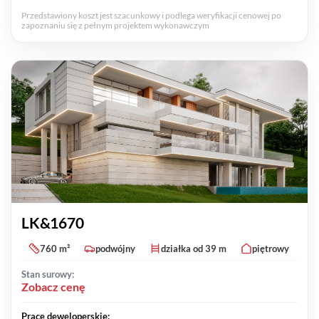
Przedstawiony koszt jest szacunkowy i podlega weryfikacji cenowej po
zapoznaniu się z pełnym projektem wykonawczym
LK&1670
760 m²
podwójny
działka od 39 m
piętrowy
Stan surowy:
Zobacz cenę
Prace deweloperskie: