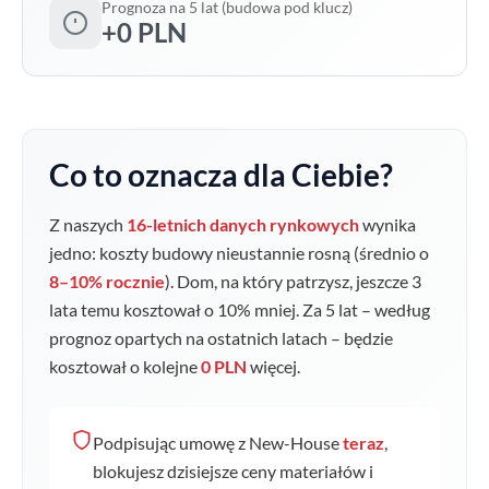
Prognoza na 5 lat (budowa pod klucz)
+0 PLN
Co to oznacza dla Ciebie?
Z naszych
16-letnich danych rynkowych
wynika
jedno: koszty budowy nieustannie rosną (średnio o
8–10% rocznie
). Dom, na który patrzysz, jeszcze 3
lata temu kosztował o
10
% mniej. Za 5 lat – według
prognoz opartych na ostatnich latach – będzie
kosztował o kolejne
0 PLN
więcej.
Podpisując umowę z New-House
teraz
,
blokujesz dzisiejsze ceny materiałów i