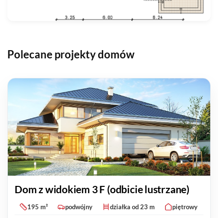
Polecane projekty domów
Dom z widokiem 3 F (odbicie lustrzane)
195 m²
podwójny
działka od 23 m
piętrowy