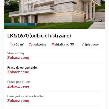
LK&1670 (odbicie lustrzane)
760 m²
podwójny
działka od 39 m
piętrowy
Stan surowy:
Zobacz cenę
Prace deweloperskie:
Zobacz cenę
Prace pod klucz:
Zobacz cenę
Cena jednostkowa brutto:
Zobacz cenę