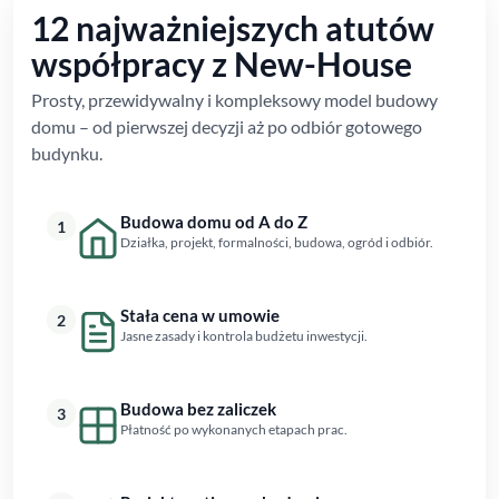
12 najważniejszych atutów
współpracy z New-House
Prosty, przewidywalny i kompleksowy model budowy
domu – od pierwszej decyzji aż po odbiór gotowego
budynku.
Budowa domu od A do Z
1
Działka, projekt, formalności, budowa, ogród i odbiór.
Stała cena w umowie
2
Jasne zasady i kontrola budżetu inwestycji.
Budowa bez zaliczek
3
Płatność po wykonanych etapach prac.