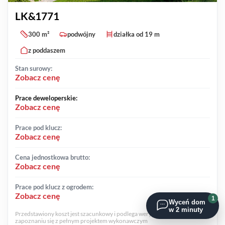
LK&1771
300 m²
podwójny
działka od 19 m
z poddaszem
Stan surowy:
Zobacz cenę
Prace deweloperskie:
Zobacz cenę
Prace pod klucz:
Zobacz cenę
Cena jednostkowa brutto:
Zobacz cenę
Prace pod klucz z ogrodem:
Zobacz cenę
1
Wyceń dom
w 2 minuty
Przedstawiony koszt jest szacunkowy i podlega weryfikacji cenowej po
zapoznaniu się z pełnym projektem wykonawczym