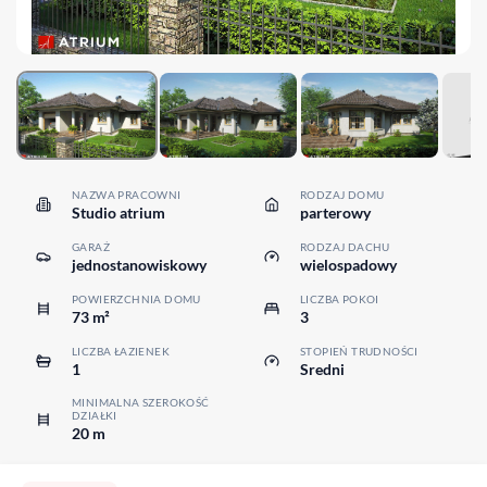
NAZWA PRACOWNI
RODZAJ DOMU
Studio atrium
parterowy
GARAŻ
RODZAJ DACHU
jednostanowiskowy
wielospadowy
POWIERZCHNIA DOMU
LICZBA POKOI
73 m²
3
LICZBA ŁAZIENEK
STOPIEŃ TRUDNOŚCI
1
Sredni
MINIMALNA SZEROKOŚĆ
DZIAŁKI
20 m