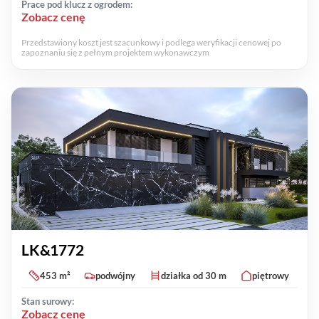
Prace pod klucz z ogrodem:
Zobacz cenę
Przedstawiony koszt jest szacunkowy i podlega weryfikacji cenowej po
zapoznaniu się z pełnym projektem wykonawczym
LK&1772
453 m²
podwójny
działka od 30 m
piętrowy
Stan surowy:
Zobacz cenę