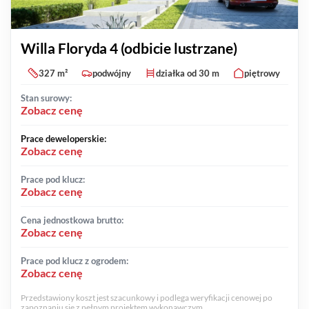
Willa Floryda 4 (odbicie lustrzane)
327 m²
podwójny
działka od 30 m
piętrowy
Stan surowy:
Zobacz cenę
Prace deweloperskie:
Zobacz cenę
Prace pod klucz:
Zobacz cenę
Cena jednostkowa brutto:
Zobacz cenę
Prace pod klucz z ogrodem:
Zobacz cenę
Przedstawiony koszt jest szacunkowy i podlega weryfikacji cenowej po
zapoznaniu się z pełnym projektem wykonawczym