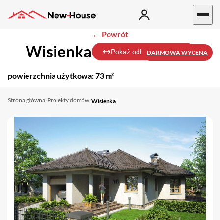
← Powrót
Wisienka
Pokaż odbicie lustrzane
DARMOWA WYCENA
powierzchnia użytkowa:
73 m²
Strona główna
Projekty domów
/
/
Wisienka