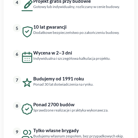
Projekt gratis przy budowie
4
Gotowy lub indywidualny, rozliczany w cenie budowy.
10 lat gwarancji
5
Dodatkowe bezpieczeństwo po zakończeniu budowy.
Wycena w 2–3 dni
6
Indywidualna i szczegółowa kalkulacja projektu.
Budujemy od 1991 roku
7
Ponad 30 lat doświadczenia na rynku.
Ponad 2700 budów
8
Sprawdzone realizacje i praktyka wykonawcza.
Tylko własne brygady
9
Budujemy własnym zespołem, bez przypadkowych ekip.