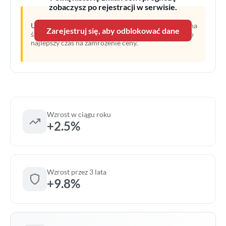
zobaczysz po rejestracji w serwisie.
Uwaga:
Linia przerywana oznacza prognozę opartą na
Zarejestruj się, aby odblokować dane
średnim wzroście z ostatnich lat. Obecny moment to
najlepszy czas na zamrożenie ceny.
Wzrost w ciągu roku
+2.5%
Wzrost przez 3 lata
+9.8%