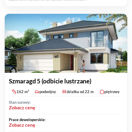
Szmaragd 5 (odbicie lustrzane)
162 m²
podwójny
działka od 22 m
piętrowy
Stan surowy:
Zobacz cenę
Prace deweloperskie:
Zobacz cenę