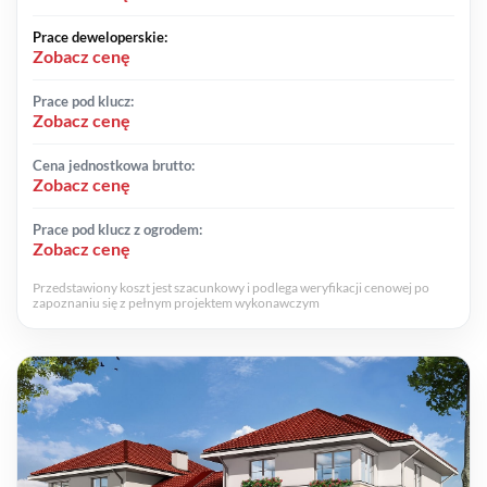
Prace deweloperskie:
Zobacz cenę
Prace pod klucz:
Zobacz cenę
Cena jednostkowa brutto:
Zobacz cenę
Prace pod klucz z ogrodem:
Zobacz cenę
Przedstawiony koszt jest szacunkowy i podlega weryfikacji cenowej po
zapoznaniu się z pełnym projektem wykonawczym