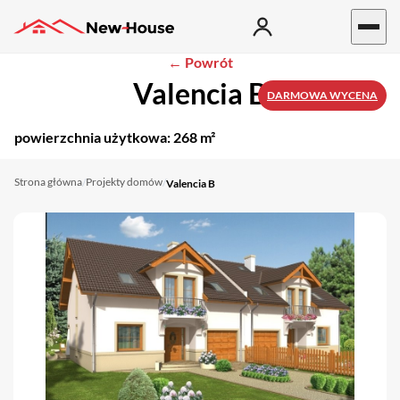
← Powrót
Valencia B
DARMOWA WYCENA
powierzchnia użytkowa:
268 m²
Strona główna
Projekty domów
/
/
Valencia B