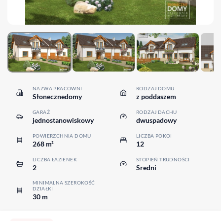
NAZWA PRACOWNI
RODZAJ DOMU
Słonecznedomy
z poddaszem
GARAŻ
RODZAJ DACHU
jednostanowiskowy
dwuspadowy
POWIERZCHNIA DOMU
LICZBA POKOI
268 m²
12
LICZBA ŁAZIENEK
STOPIEŃ TRUDNOŚCI
2
Sredni
MINIMALNA SZEROKOŚĆ
DZIAŁKI
30 m