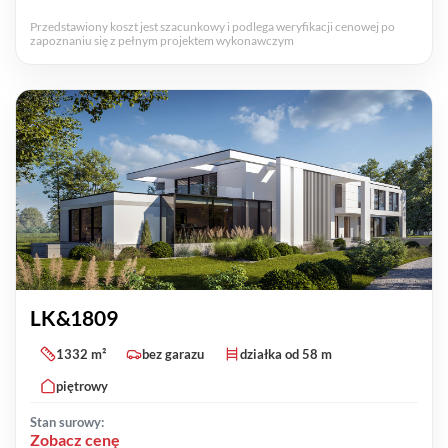
Przedstawiony koszt jest szacunkowy i podlega weryfikacji cenowej po
zapoznaniu się z pełnym projektem wykonawczym
LK&1809
1332 m²
bez garazu
działka od 58 m
piętrowy
Stan surowy:
Zobacz cenę