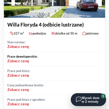
Willa Floryda 4 (odbicie lustrzane)
327 m²
podwójny
działka od 30 m
piętrowy
Stan surowy:
Zobacz cenę
Prace deweloperskie:
Zobacz cenę
Prace pod klucz:
Zobacz cenę
Cena jednostkowa brutto:
Zobacz cenę
1
Wyceń dom
Prace pod klucz z ogrodem:
w 2 minuty
Zobacz cenę