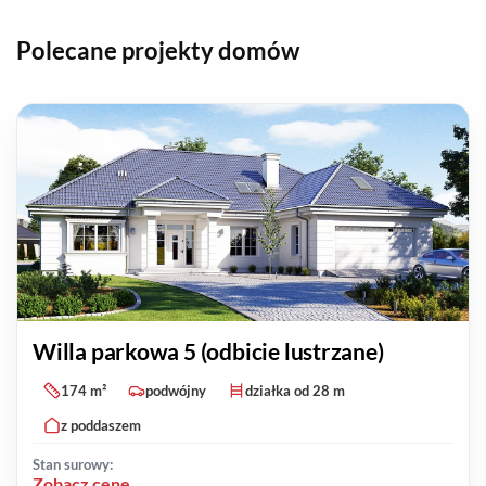
Polecane projekty domów
Willa parkowa 5 (odbicie lustrzane)
174 m²
podwójny
działka od 28 m
z poddaszem
Stan surowy:
Zobacz cenę