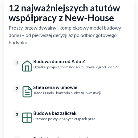
12 najważniejszych atutów
współpracy z New-House
Prosty, przewidywalny i kompleksowy model budowy
domu – od pierwszej decyzji aż po odbiór gotowego
budynku.
Budowa domu od A do Z
1
Działka, projekt, formalności, budowa, ogród i odbiór.
Stała cena w umowie
2
Jasne zasady i kontrola budżetu inwestycji.
Budowa bez zaliczek
3
Płatność po wykonanych etapach prac.