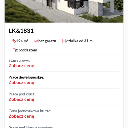
LK&1831
194 m²
bez garazu
działka od 31 m
z poddaszem
Stan surowy:
Zobacz cenę
Prace deweloperskie:
Zobacz cenę
Prace pod klucz:
Zobacz cenę
Cena jednostkowa brutto:
Zobacz cenę
Prace pod klucz z ogrodem: