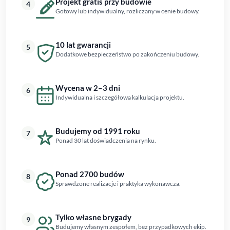
Projekt gratis przy budowie
4
Gotowy lub indywidualny, rozliczany w cenie budowy.
10 lat gwarancji
5
Dodatkowe bezpieczeństwo po zakończeniu budowy.
Wycena w 2–3 dni
6
Indywidualna i szczegółowa kalkulacja projektu.
Budujemy od 1991 roku
7
Ponad 30 lat doświadczenia na rynku.
Ponad 2700 budów
8
Sprawdzone realizacje i praktyka wykonawcza.
Tylko własne brygady
9
Budujemy własnym zespołem, bez przypadkowych ekip.