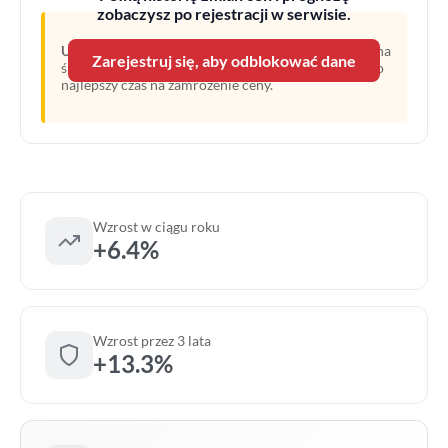
zobaczysz po rejestracji w serwisie.
Uwaga:
Linia przerywana oznacza prognozę opartą na
Zarejestruj się, aby odblokować dane
średnim wzroście z ostatnich lat. Obecny moment to
najlepszy czas na zamrożenie ceny.
Wzrost w ciągu roku
+6.4%
Wzrost przez 3 lata
+13.3%