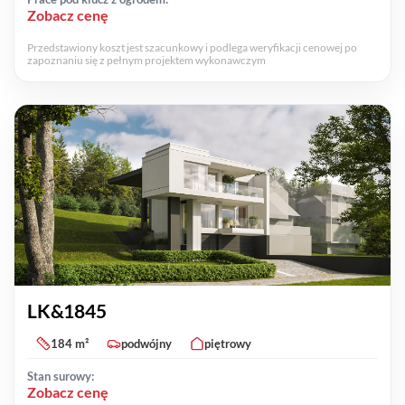
Zobacz cenę
Przedstawiony koszt jest szacunkowy i podlega weryfikacji cenowej po
zapoznaniu się z pełnym projektem wykonawczym
LK&1845
184 m²
podwójny
piętrowy
Stan surowy:
Zobacz cenę