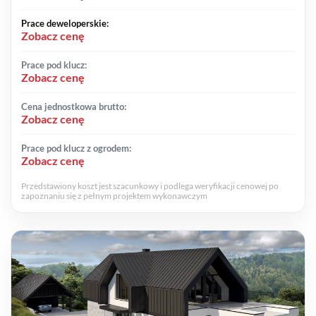
Prace deweloperskie:
Zobacz cenę
Prace pod klucz:
Zobacz cenę
Cena jednostkowa brutto:
Zobacz cenę
Prace pod klucz z ogrodem:
Zobacz cenę
Przedstawiony koszt jest szacunkowy i podlega weryfikacji cenowej po
zapoznaniu się z pełnym projektem wykonawczym