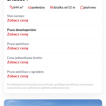
644 m²
podwójny
działka od 52 m
piętrowy
Stan surowy:
Zobacz cenę
Prace deweloperskie:
Zobacz cenę
Prace pod klucz:
Zobacz cenę
Cena jednostkowa brutto:
Zobacz cenę
Prace pod klucz z ogrodem:
Zobacz cenę
Przedstawiony koszt jest szacunkowy i podlega weryfikacji cenowej po
zapoznaniu się z pełnym projektem wykonawczym