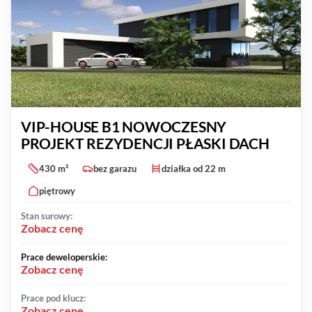
VIP-HOUSE B1 NOWOCZESNY
PROJEKT REZYDENCJI PŁASKI DACH
430 m²
bez garazu
działka od 22 m
piętrowy
Stan surowy:
Zobacz cenę
Prace deweloperskie:
Zobacz cenę
Prace pod klucz:
Zobacz cenę