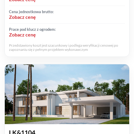
Cena jednostkowa brutto:
Zobacz cenę
Prace pod klucz z ogrodem:
Zobacz cenę
Przedstawiony koszt jest szacunkowy i podlega weryfikacji cenowej po
zapoznaniu się z pełnym projektem wykonawczym
LK&1104