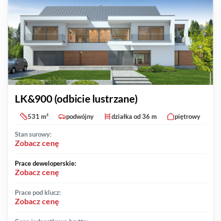
LK&900 (odbicie lustrzane)
531 m²
podwójny
działka od 36 m
piętrowy
Stan surowy:
Zobacz cenę
Prace deweloperskie:
Zobacz cenę
Prace pod klucz:
Zobacz cenę