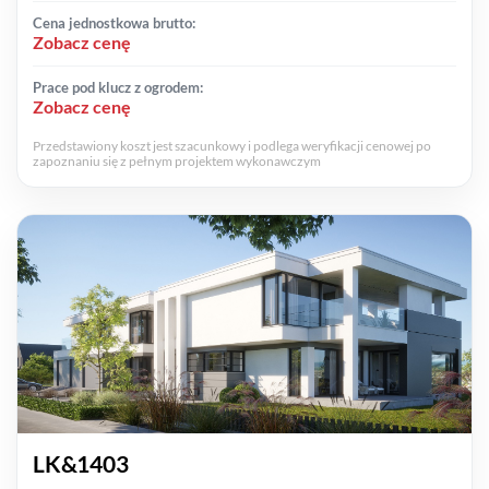
Cena jednostkowa brutto:
Zobacz cenę
Prace pod klucz z ogrodem:
Zobacz cenę
Przedstawiony koszt jest szacunkowy i podlega weryfikacji cenowej po
zapoznaniu się z pełnym projektem wykonawczym
LK&1403