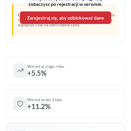
zobaczysz po rejestracji w serwisie.
Uwaga:
Linia przerywana oznacza prognozę opartą na
Zarejestruj się, aby odblokować dane
średnim wzroście z ostatnich lat. Obecny moment to
najlepszy czas na zamrożenie ceny.
Wzrost w ciągu roku
+5.5%
Wzrost przez 3 lata
+11.2%