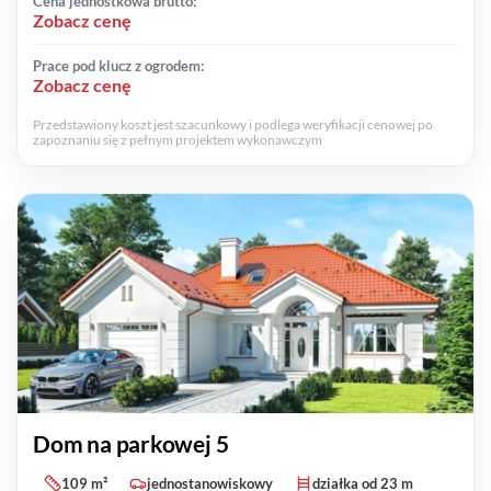
Cena jednostkowa brutto:
Zobacz cenę
Prace pod klucz z ogrodem:
Zobacz cenę
Przedstawiony koszt jest szacunkowy i podlega weryfikacji cenowej po
zapoznaniu się z pełnym projektem wykonawczym
Dom na parkowej 5
109 m²
jednostanowiskowy
działka od 23 m