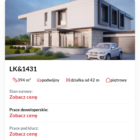
LK&1431
394 m²
podwójny
działka od 42 m
piętrowy
Stan surowy:
Zobacz cenę
Prace deweloperskie:
Zobacz cenę
Prace pod klucz:
Zobacz cenę