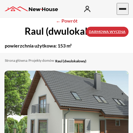
← Powrót
Raul (dwulokalowy)
DARMOWA WYCENA
powierzchnia użytkowa:
153 m²
Strona główna
Projekty domów
/
/
Raul (dwulokalowy)