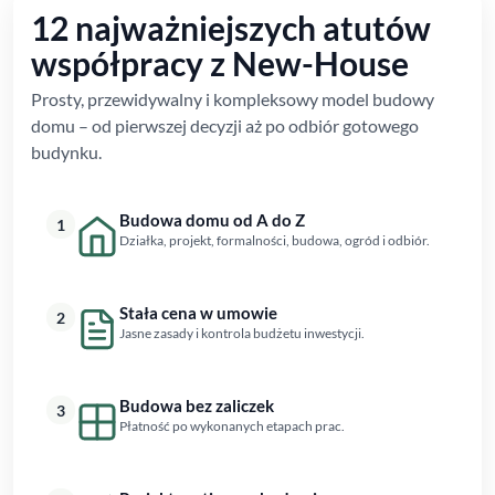
12 najważniejszych atutów
współpracy z New-House
Prosty, przewidywalny i kompleksowy model budowy
domu – od pierwszej decyzji aż po odbiór gotowego
budynku.
Budowa domu od A do Z
1
Działka, projekt, formalności, budowa, ogród i odbiór.
Stała cena w umowie
2
Jasne zasady i kontrola budżetu inwestycji.
Budowa bez zaliczek
3
Płatność po wykonanych etapach prac.