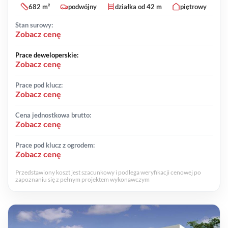
682 m²
podwójny
działka od 42 m
piętrowy
Stan surowy:
Zobacz cenę
Prace deweloperskie:
Zobacz cenę
Prace pod klucz:
Zobacz cenę
Cena jednostkowa brutto:
Zobacz cenę
Prace pod klucz z ogrodem:
Zobacz cenę
Przedstawiony koszt jest szacunkowy i podlega weryfikacji cenowej po
zapoznaniu się z pełnym projektem wykonawczym