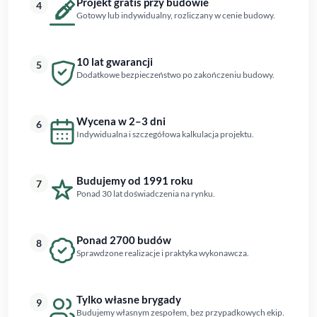
Projekt gratis przy budowie
4
Gotowy lub indywidualny, rozliczany w cenie budowy.
10 lat gwarancji
5
Dodatkowe bezpieczeństwo po zakończeniu budowy.
Wycena w 2–3 dni
6
Indywidualna i szczegółowa kalkulacja projektu.
Budujemy od 1991 roku
7
Ponad 30 lat doświadczenia na rynku.
Ponad 2700 budów
8
Sprawdzone realizacje i praktyka wykonawcza.
Tylko własne brygady
9
Budujemy własnym zespołem, bez przypadkowych ekip.