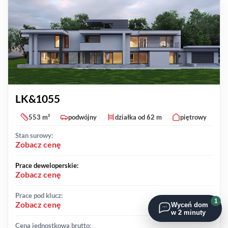
LK&1055
553 m²
podwójny
działka od 62 m
piętrowy
Stan surowy:
Zobacz cenę
Prace deweloperskie:
Zobacz cenę
Prace pod klucz:
1
Zobacz cenę
Wyceń dom
w 2 minuty
Cena jednostkowa brutto: