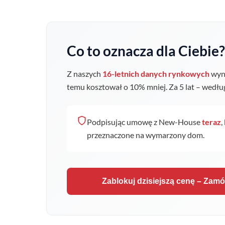
Co to oznacza dla Ciebie?
Z naszych
16-letnich danych rynkowych
wyni
temu kosztował o
10
% mniej. Za 5 lat – wedł
Podpisując umowę z New-House
teraz
,
przeznaczone na wymarzony dom.
Zablokuj dzisiejszą cenę – Zam