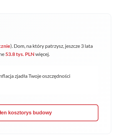
cznie
). Dom, na który patrzysz, jeszcze 3 lata
jne
53.8 tys. PLN
więcej.
inflacja zjadła Twoje oszczędności
łen kosztorys budowy