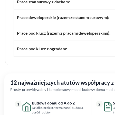
Prace stan surowy z dachem:
Prace deweloperskie (razem ze stanem surowym):
Prace pod klucz (razem z pracami deweloperskimi):
Prace pod klucz z ogrodem:
12 najważniejszych atutów współpracy 
Prosty, przewidywalny i kompleksowy model budowy domu – od pi
Budowa domu od A do Z
S
1
2
Działka, projekt, formalności, budowa,
J
ogród i odbiór.
i