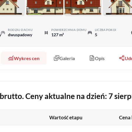
RODZAJ DACHU
POWIERZCHNIA DOMU
LICZBA POKOI
y
dwuspadowy
127 m²
5
Wykres cen
Galeria
Opis
Udo
rutto. Ceny aktualne na dzień: 7 sierp
Wartość etapu
Cena 