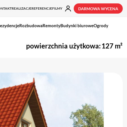
ONTAKT
REALIZACJE
REFERENCJE
FILMY
DARMOWA WYCENA
ezydencje
Rozbudowa
Remonty
Budynki biurowe
Ogrody
powierzchnia użytkowa:
127 m²