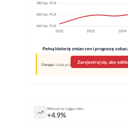
Pełną historię zmian cen i prognozę zobacz
Zarejestruj się, aby odb
Uwaga:
Linia przerywana oznacza prognozę opartą
Wzrost w ciągu roku
+4.9%