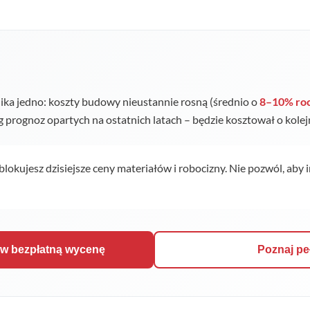
ka jedno: koszty budowy nieustannie rosną (średnio o
8–10% ro
ug prognoz opartych na ostatnich latach – będzie kosztował o kole
 blokujesz dzisiejsze ceny materiałów i robocizny. Nie pozwól, aby 
ów bezpłatną wycenę
Poznaj pe