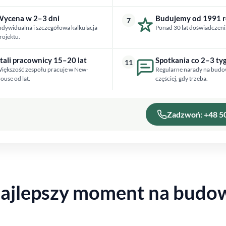
ycena w 2–3 dni
Budujemy od 1991 
7
ndywidualna i szczegółowa kalkulacja
Ponad 30 lat doświadczeni
rojektu.
tali pracownicy 15–20 lat
Spotkania co 2–3 ty
11
iększość zespołu pracuje w New-
Regularne narady na budo
ouse od lat.
częściej, gdy trzeba.
Zadzwoń: +48 5
najlepszy moment na bud