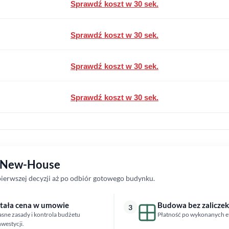
Sprawdź koszt w 30 sek.
Sprawdź koszt w 30 sek.
Sprawdź koszt w 30 sek.
Sprawdź koszt w 30 sek.
z New-House
erwszej decyzji aż po odbiór gotowego budynku.
tała cena w umowie
Budowa bez zaliczek
3
asne zasady i kontrola budżetu
Płatność po wykonanych e
nwestycji.