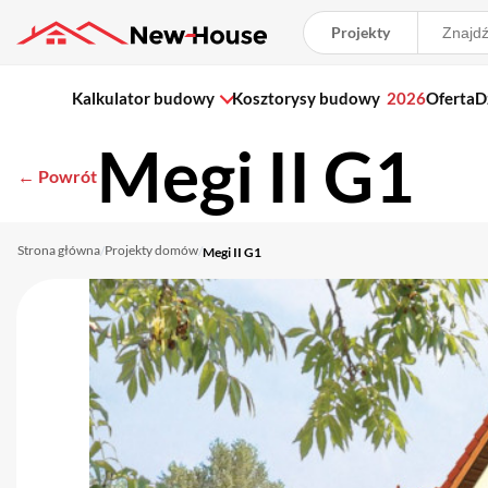
Projekty
Kalkulator budowy
Kosztorysy budowy
2026
Oferta
D
Megi II G1
← Powrót
Strona główna
Projekty domów
/
/
Megi II G1