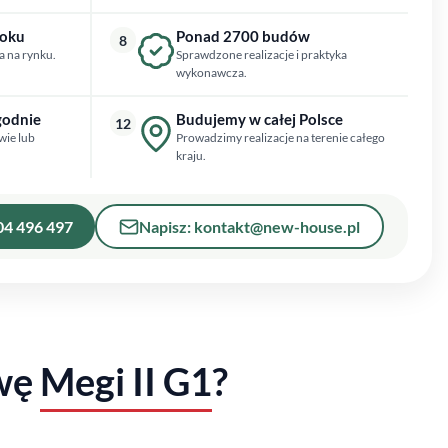
roku
Ponad 2700 budów
8
a na rynku.
Sprawdzone realizacje i praktyka
wykonawcza.
godnie
Budujemy w całej Polsce
12
wie lub
Prowadzimy realizacje na terenie całego
kraju.
04 496 497
Napisz: kontakt@new-house.pl
owę
Megi II G1
?