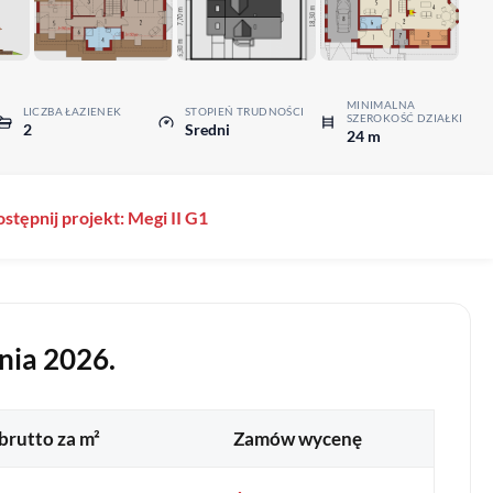
MINIMALNA
LICZBA ŁAZIENEK
STOPIEŃ TRUDNOŚCI
SZEROKOŚĆ DZIAŁKI
2
Sredni
24 m
stępnij projekt: Megi II G1
nia 2026.
brutto za m²
Zamów wycenę