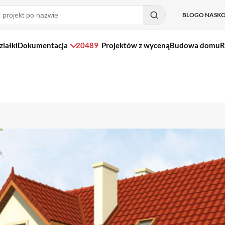
BLOG
O NAS
K
ziałki
Dokumentacja
20489
Projektów z wyceną
Budowa domu
R