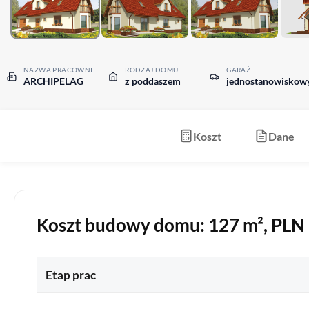
NAZWA PRACOWNI
RODZAJ DOMU
GARAŻ
ARCHIPELAG
z poddaszem
jednostanowiskow
Koszt
Dane
Koszt budowy domu: 127 m², PLN b
Etap prac