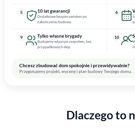
10 lat gwarancji
W
5
6
Dodatkowe bezpieczeństwo po
I
zakończeniu budowy.
p
Tylko własne brygady
S
9
10
Budujemy własnym zespołem, bez
W
przypadkowych ekip.
H
Chcesz zbudować dom spokojnie i przewidywalnie?
Przygotujemy projekt, wycenę i plan budowy Twojego domu.
Dlaczego to 