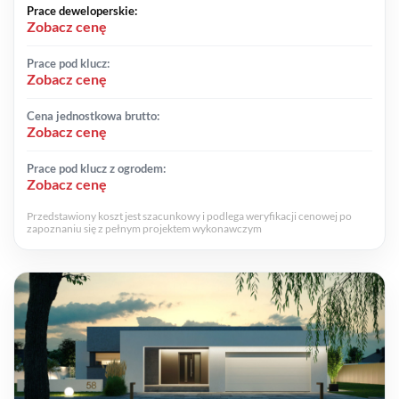
Prace deweloperskie:
Zobacz cenę
Prace pod klucz:
Zobacz cenę
Cena jednostkowa brutto:
Zobacz cenę
Prace pod klucz z ogrodem:
Zobacz cenę
Przedstawiony koszt jest szacunkowy i podlega weryfikacji cenowej po
zapoznaniu się z pełnym projektem wykonawczym