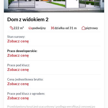
Dom z widokiem 2
222 m²
podwójny
działka od 31 m
piętrowy
Stan surowy:
Zobacz cenę
Prace deweloperskie:
Zobacz cenę
Prace pod klucz:
Zobacz cenę
Cena jednostkowa brutto:
Zobacz cenę
Prace pod klucz z ogrodem:
Zobacz cenę
Przedstawiony koszt jest szacunkowy i podlega weryfikacji cenowej po