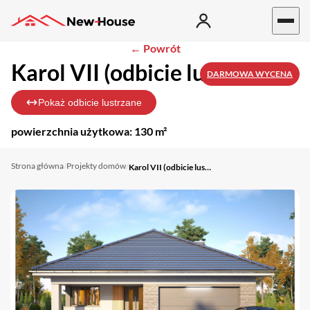
← Powrót
Karol VII (odbicie lustrzane)
DARMOWA WYCENA
Pokaż odbicie lustrzane
powierzchnia użytkowa:
130 m²
Strona główna
Projekty domów
/
/
Karol VII (odbicie lustrzane)