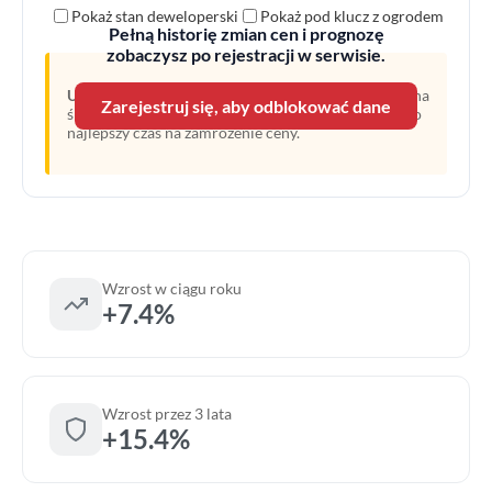
Pokaż stan deweloperski
Pokaż pod klucz z ogrodem
Pełną historię zmian cen i prognozę
zobaczysz po rejestracji w serwisie.
Uwaga:
Linia przerywana oznacza prognozę opartą na
Zarejestruj się, aby odblokować dane
średnim wzroście z ostatnich lat. Obecny moment to
najlepszy czas na zamrożenie ceny.
Wzrost w ciągu roku
+7.4%
Wzrost przez 3 lata
+15.4%