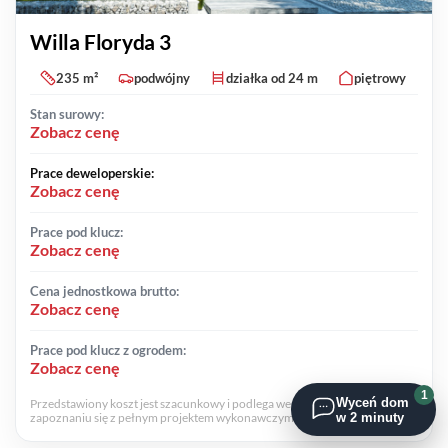
Willa Floryda 3
235 m²
podwójny
działka od 24 m
piętrowy
Stan surowy:
Zobacz cenę
Prace deweloperskie:
Zobacz cenę
Prace pod klucz:
Zobacz cenę
Cena jednostkowa brutto:
Zobacz cenę
Prace pod klucz z ogrodem:
Zobacz cenę
1
Wyceń dom
Przedstawiony koszt jest szacunkowy i podlega weryfikacji cenowej po
w 2 minuty
zapoznaniu się z pełnym projektem wykonawczym