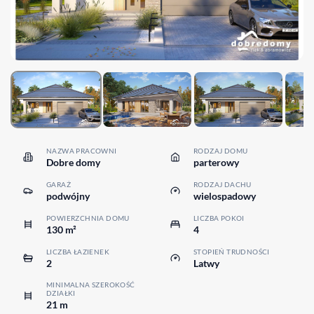
NAZWA PRACOWNI
RODZAJ DOMU
Dobre domy
parterowy
GARAŻ
RODZAJ DACHU
podwójny
wielospadowy
POWIERZCHNIA DOMU
LICZBA POKOI
130 m²
4
LICZBA ŁAZIENEK
STOPIEŃ TRUDNOŚCI
2
Latwy
MINIMALNA SZEROKOŚĆ
DZIAŁKI
21 m