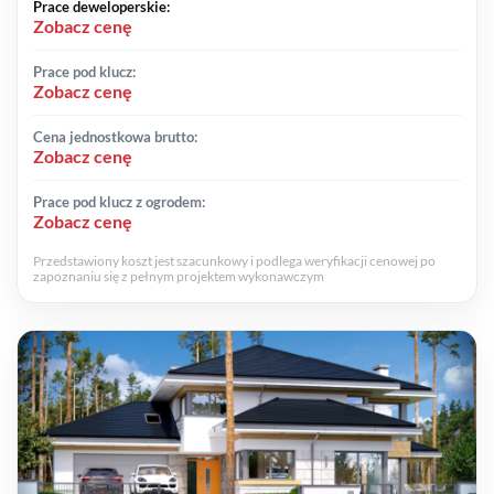
Prace deweloperskie:
Zobacz cenę
Prace pod klucz:
Zobacz cenę
Cena jednostkowa brutto:
Zobacz cenę
Prace pod klucz z ogrodem:
Zobacz cenę
Przedstawiony koszt jest szacunkowy i podlega weryfikacji cenowej po
zapoznaniu się z pełnym projektem wykonawczym