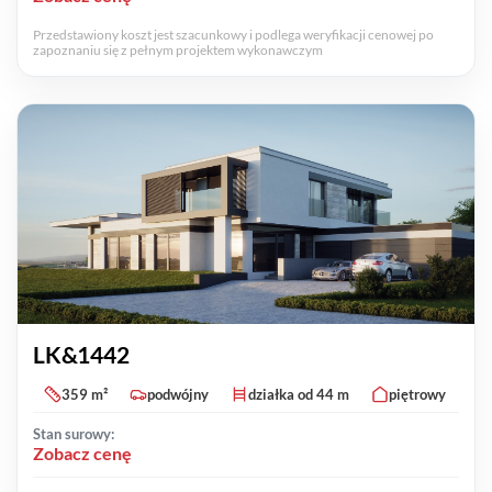
Przedstawiony koszt jest szacunkowy i podlega weryfikacji cenowej po
zapoznaniu się z pełnym projektem wykonawczym
LK&1442
359 m²
podwójny
działka od 44 m
piętrowy
Stan surowy:
Zobacz cenę