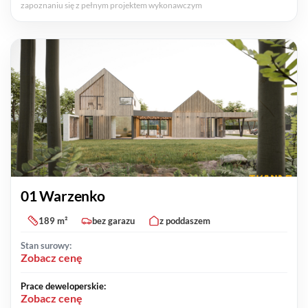
zapoznaniu się z pełnym projektem wykonawczym
01 Warzenko
189 m²
bez garazu
z poddaszem
Stan surowy:
Zobacz cenę
Prace deweloperskie:
Zobacz cenę