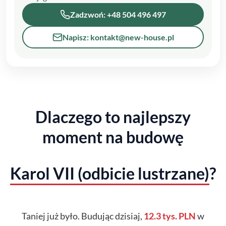
Zadzwoń: +48 504 496 497
Napisz: kontakt@new-house.pl
Dlaczego to najlepszy
moment na budowę
Karol VII (odbicie lustrzane)
?
Taniej już było. Budując dzisiaj,
12.3 tys. PLN
w