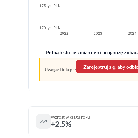
Pełną historię zmian cen i prognozę zobacz
Zarejestruj się, aby odb
Uwaga:
Linia przerywana oznacza prognozę opartą
Wzrost w ciągu roku
+2.5%