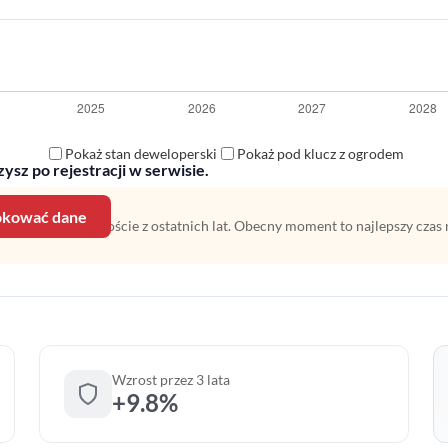
Pokaż stan deweloperski
Pokaż pod klucz z ogrodem
ysz po rejestracji w serwisie.
lokować dane
 na średnim wzroście z ostatnich lat. Obecny moment to najlepszy czas 
Wzrost przez 3 lata
+9.8%