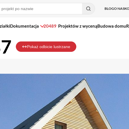
BLOG
O NAS
K
ziałki
Dokumentacja
20489
Projektów z wyceną
Budowa domu
R
37
Pokaż odbicie lustrzane