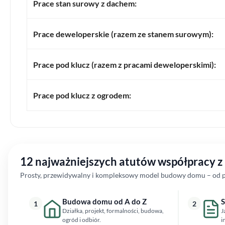
Prace stan surowy z dachem:
Prace deweloperskie (razem ze stanem surowym):
Prace pod klucz (razem z pracami deweloperskimi):
Prace pod klucz z ogrodem:
12 najważniejszych atutów współpracy 
Prosty, przewidywalny i kompleksowy model budowy domu – od pi
Budowa domu od A do Z
S
1
2
Działka, projekt, formalności, budowa,
J
ogród i odbiór.
i