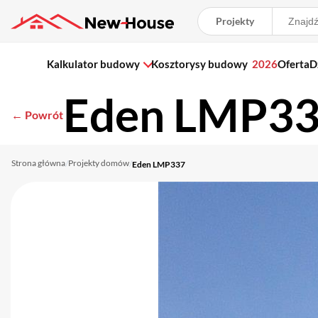
Projekty
Kalkulator budowy
Kosztorysy budowy
2026
Oferta
D
Eden LMP3
← Powrót
Strona główna
Projekty domów
/
/
Eden LMP337