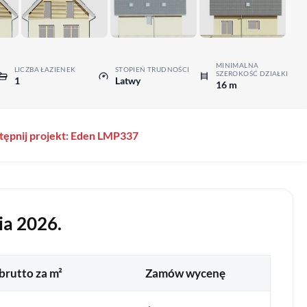
MINIMALNA
LICZBA ŁAZIENEK
STOPIEŃ TRUDNOŚCI
SZEROKOŚĆ DZIAŁKI
1
Latwy
16 m
tępnij projekt: Eden LMP337
ia 2026.
brutto za m²
Zamów wycenę