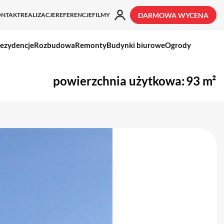
ONTAKT
REALIZACJE
REFERENCJE
FILMY
DARMOWA WYCENA
ezydencje
Rozbudowa
Remonty
Budynki biurowe
Ogrody
powierzchnia użytkowa:
93 m²