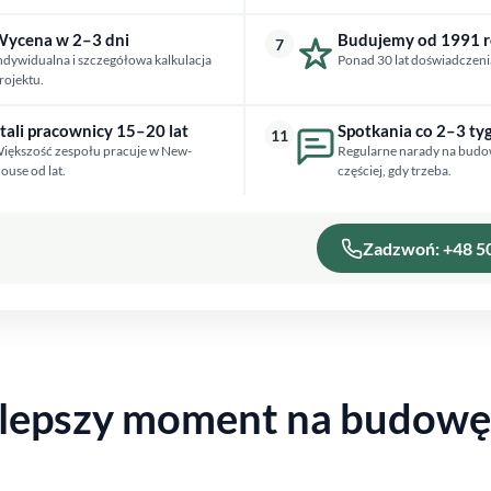
ycena w 2–3 dni
Budujemy od 1991 
7
ndywidualna i szczegółowa kalkulacja
Ponad 30 lat doświadczeni
rojektu.
tali pracownicy 15–20 lat
Spotkania co 2–3 ty
11
iększość zespołu pracuje w New-
Regularne narady na budo
ouse od lat.
częściej, gdy trzeba.
Zadzwoń: +48 5
ajlepszy moment na budow