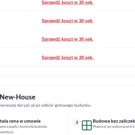
Sprawdź koszt w 30 sek.
Sprawdź koszt w 30 sek.
Sprawdź koszt w 30 sek.
Sprawdź koszt w 30 sek.
z New-House
erwszej decyzji aż po odbiór gotowego budynku.
tała cena w umowie
Budowa bez zaliczek
3
asne zasady i kontrola budżetu
Płatność po wykonanych e
nwestycji.