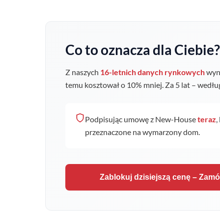
Co to oznacza dla Ciebie?
Z naszych
16-letnich danych rynkowych
wyni
temu kosztował o
10
% mniej. Za 5 lat – wedł
Podpisując umowę z New-House
teraz
,
przeznaczone na wymarzony dom.
Zablokuj dzisiejszą cenę – Zam