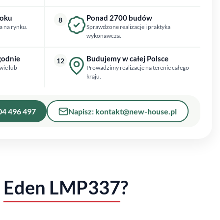
roku
Ponad 2700 budów
8
a na rynku.
Sprawdzone realizacje i praktyka
wykonawcza.
godnie
Budujemy w całej Polsce
12
wie lub
Prowadzimy realizacje na terenie całego
kraju.
04 496 497
Napisz: kontakt@new-house.pl
ę
Eden LMP337
?