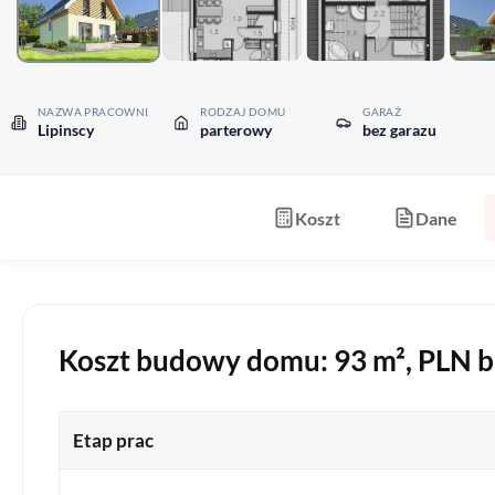
NAZWA PRACOWNI
RODZAJ DOMU
GARAŻ
Lipinscy
parterowy
bez garazu
Koszt
Dane
Koszt budowy domu: 93 m², PLN bru
Etap prac