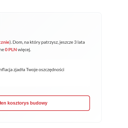
cznie
). Dom, na który patrzysz, jeszcze 3 lata
jne
0 PLN
więcej.
inflacja zjadła Twoje oszczędności
łen kosztorys budowy