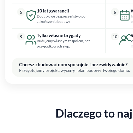
10 lat gwarancji
W
5
6
Dodatkowe bezpieczeństwo po
I
zakończeniu budowy.
p
Tylko własne brygady
S
9
10
Budujemy własnym zespołem, bez
W
przypadkowych ekip.
H
Chcesz zbudować dom spokojnie i przewidywalnie?
Przygotujemy projekt, wycenę i plan budowy Twojego domu.
Dlaczego to n