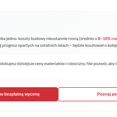
ka jedno: koszty budowy nieustannie rosną (średnio o
8–10% ro
ug prognoz opartych na ostatnich latach – będzie kosztował o kole
 blokujesz dzisiejsze ceny materiałów i robocizny. Nie pozwól, aby 
ów bezpłatną wycenę
Poznaj pe