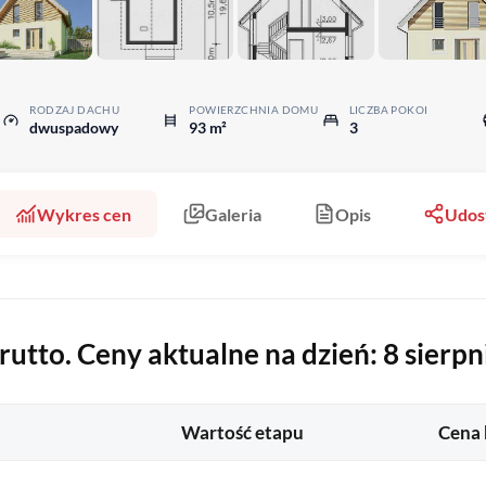
RODZAJ DACHU
POWIERZCHNIA DOMU
LICZBA POKOI
dwuspadowy
93 m²
3
Wykres cen
Galeria
Opis
Udos
tto. Ceny aktualne na dzień: 8 sierpn
Wartość etapu
Cena 