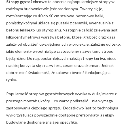
Stropy gęstożebrowe
to obecnie najpopularniejsze stropy w
rodzimym budownictwie jednorodzinnym. Tworzy się je,
rozmieszczając co 40 do 60 cm stalowo-betonowe belki,
pomiędzy którymi układa się pustaki z ceramiki, ewentualnie z
betonu lekkiego lub styropianu. Następnie całość zalewana jest
kilkucentymetrową warstwą betonu, której grubość oraz klasa
zależy od obciążeń uwzględnionych w projekcie. Zależnie od tego,
jakie elementy wypełniające zastosujemy, nazwy tego stropu
będą różne. Do najpopularniejszych należą
stropy teriva
, nieco
rzadziej korzysta się z nazw fert, ceram oraz ackerman. Jednak
dobrze mieć świadomość, że takowe również funkcjonują na
rynku.
Popularność stropów gęstożebrowych wynika w dużej mierze z
prostego montażu, który – co warto podkreślić – nie wymaga
zastosowania ciężkiego sprzętu. Dodatkowo jest to technologia
wykorzystująca powszechnie dostępne prefabrykaty, a i ekipy
budowlane doskonale znają jej specyfikę.