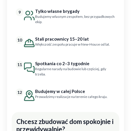
Tylko własne brygady
9
Budujemy własnym zespołem, bez przypadkowych
ekip.
Stali pracownicy 15–20 lat
10
Większość zespołu pracuje w New-House od lat.
Spotkania co 2–3 tygodnie
11
Regularne narady na budowie lub częściej, gdy
trzeba.
Budujemy w całej Polsce
12
Prowadzimy realizacje na terenie całego kraju.
Chcesz zbudować dom spokojnie i
przewidywalnie?