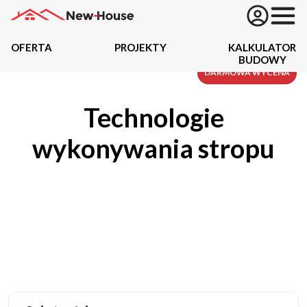
OFERTA
PROJEKTY
KALKULATOR
BUDOWY
Projekty
DARMOWA WYCENA
Technologie
Oferta
wykonywania stropu
Działki
Kredyty
Dokumentacja
20434
Projektów z wyceną
Projekty indywidualne