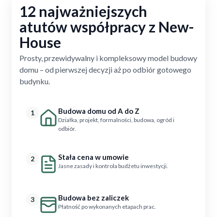
12 najważniejszych
atutów współpracy z New-
House
Prosty, przewidywalny i kompleksowy model budowy
domu – od pierwszej decyzji aż po odbiór gotowego
budynku.
Budowa domu od A do Z
1
Działka, projekt, formalności, budowa, ogród i
odbiór.
Stała cena w umowie
2
Jasne zasady i kontrola budżetu inwestycji.
Budowa bez zaliczek
3
Płatność po wykonanych etapach prac.