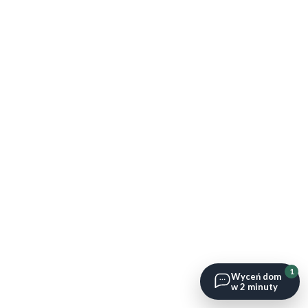
1
Wyceń dom
w 2 minuty