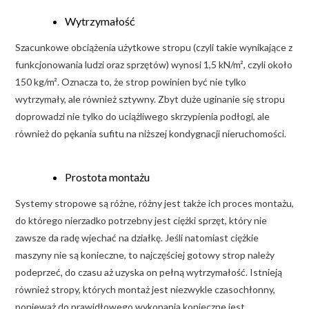
Wytrzymałość
Szacunkowe obciążenia użytkowe stropu (czyli takie wynikające z
funkcjonowania ludzi oraz sprzętów) wynosi 1,5 kN/m², czyli około
150 kg/m². Oznacza to, że strop powinien być nie tylko
wytrzymały, ale również sztywny. Zbyt duże uginanie się stropu
doprowadzi nie tylko do uciążliwego skrzypienia podłogi, ale
również do pękania sufitu na niższej kondygnacji nieruchomości.
Prostota montażu
Systemy stropowe są różne, różny jest także ich proces montażu,
do którego nierzadko potrzebny jest ciężki sprzęt, który nie
zawsze da radę wjechać na działkę. Jeśli natomiast ciężkie
maszyny nie są konieczne, to najczęściej gotowy strop należy
podeprzeć, do czasu aż uzyska on pełną wytrzymałość. Istnieją
również stropy, których montaż jest niezwykle czasochłonny,
ponieważ do prawidłowego wykonania konieczne jest