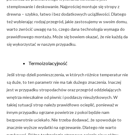
stemplowanie i deskowanie. Najprościej montuje się stropy z
drewna – szybko, łatwo i bez dodatkowych uciążliwości. Dlatego
też wybierając rodzaj przegród, jakie zastosujemy w swoim domu,
warto zwrócić uwagę na to, czego dana technologia wymaga do
prawidłowego montażu. Może się bowiem okazać, że nie każdą da
się wykorzystać w naszym przypadku.
Termoizolacyjność
Jeśli strop dzieli pomieszczenia, w których różnice temperatur nie
są duże, to ten parametr nie ma tak dużego znaczenia. Inaczej
jest w przypadku stropodachów oraz przegród oddzielających
wnętrza mieszkalne od piwnic i poddaszy nieużytkowych. W
takiej sytuacji strop należy prawidłowo ocieplić, ponieważ w
innym przypadku ogrzane powietrze z pokoi będzie nam
bezpowrotnie uciekało. Nie trzeba dodawać, że spowoduje to
znacznie wyższe wydatki na ogrzewanie. Dlatego nie warto
ryzykować. Różne technologie stropowe ociepla się w różny