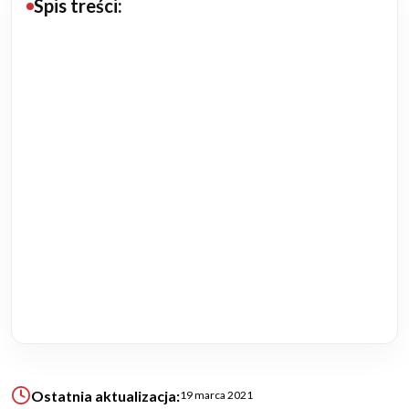
Spis treści:
Budowa domu
Rezydencje
Rozbudowa
Remonty
Budynki biurowe
Realizacje
Referencje
Filmy
Ostatnia aktualizacja:
19 marca 2021
Ogrody