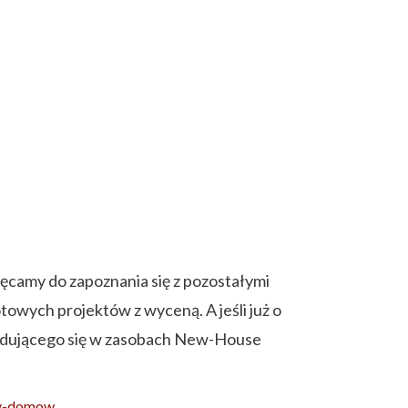
hęcamy do zapoznania się z pozostałymi
towych projektów z wyceną. A jeśli już o
ajdującego się w zasobach New-House
ty-domow
,