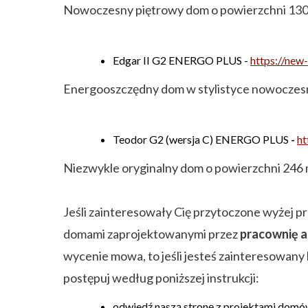
Nowoczesny piętrowy dom o powierzchni 130 m
Edgar II G2 ENERGO PLUS -
https://new
Energooszczędny dom w stylistyce nowoczesne
Teodor G2 (wersja C) ENERGO PLUS
-
ht
Niezwykle oryginalny dom o powierzchni 246
Jeśli zainteresowały Cię przytoczone wyżej pr
domami zaprojektowanymi przez
pracownię a
wycenie mowa, to jeśli jesteś zainteresowa
postępuj według poniższej instrukcji:
odwiedź naszą stronę z projektami domó