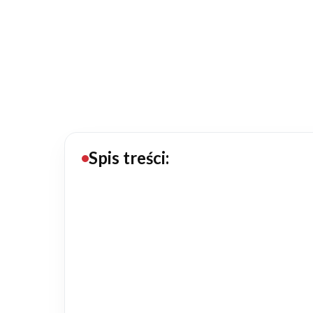
20434
Projektów z wyceną
Projekty indywidualne
Budowa domu
Rezydencje
Spis treści:
Rozbudowa
Remonty
Budynki biurowe