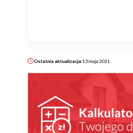
Realizacje
Referencje
Filmy
Ostatnia aktualizacja:
13 maja 2021
Ogrody
KALKULATOR BUDOWY
BLOG
O NAS
KONAKT