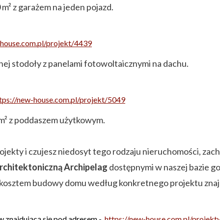
² z garażem na jeden pojazd.
-house.com.pl/projekt/4439
j stodoły z panelami fotowoltaicznymi na dachu.
tps://new-house.com.pl/projekt/5049
 m² z poddaszem użytkowym.
ojekty i czujesz niedosyt tego rodzaju nieruchomości, zac
rchitektoniczną Archipelag
dostępnymi w naszej bazie go
ny kosztem budowy domu według konkretnego projektu zn
w znajdującą się pod adresem -
https://new-house.com.pl/projek