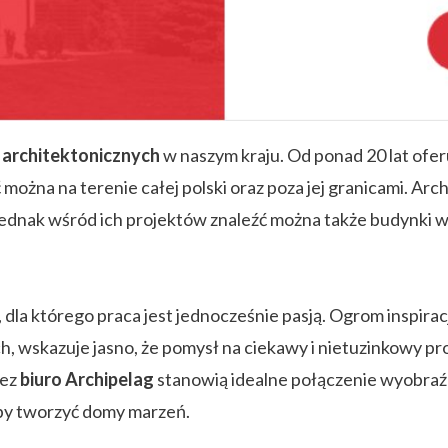
m architektonicznych
w naszym kraju. Od ponad 20 lat ofe
ożna na terenie całej polski oraz poza jej granicami. Arch
ak wśród ich projektów znaleźć można także budynki wi
, dla którego praca jest jednocześnie pasją. Ogrom inspira
ach, wskazuje jasno, że pomysł na ciekawy i nietuzinkowy
zez
biuro Archipelag
stanowią idealne połączenie wyobraźn
 by tworzyć domy marzeń.