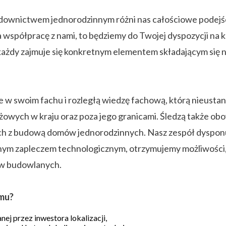
udownictwem jednorodzinnym różni nas całościowe podejś
 na współpracę z nami, to będziemy do Twojej dyspozycji n
ch każdy zajmuje się konkretnym elementem składającym si
 w swoim fachu i rozległą wiedzę fachową, którą nieustan
żowych w kraju oraz poza jego granicami. Śledzą także obo
ych z budową domów jednorodzinnych. Nasz zespół dyspon
nym zapleczem technologicznym, otrzymujemy możliwości, 
ów budowlanych.
mu?
j przez inwestora lokalizacji,