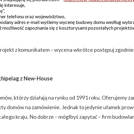
ę interesuje,
ę”,
umer telefonu oraz województwo,
 podany adres e-mail wyślemy wycenę budowy domu według wybra
 możliwość zapoznania się z kosztorysami pozostałych projektów
rojekt z komunikatem – wycena wkrótce postępuj zgodnie z
chipelag z New-House
mów, którzy działają na rynku od 1991 roku. Oferujemy z
ekty domów na zamówienie. Jednak to jedynie ułamek prowa
łego kraju. No dobrze – mógłbyś zapytać – firm budowlan