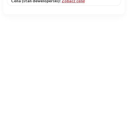
Cena (stan deweloperski):
Zobacz cenę