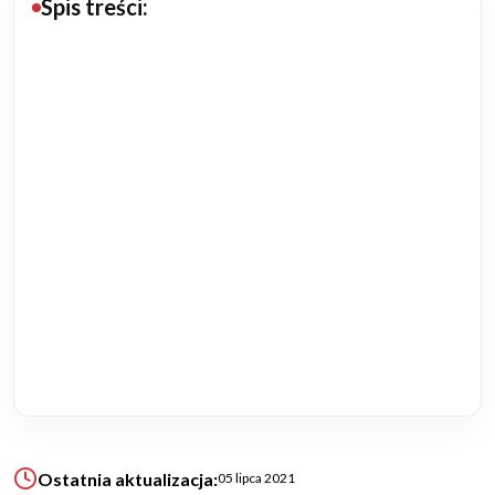
Spis treści:
Budowa domu
Rezydencje
Rozbudowa
Remonty
Budynki biurowe
Realizacje
Referencje
Filmy
Ostatnia aktualizacja:
05 lipca 2021
Ogrody