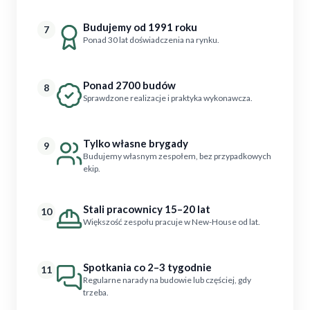
Budujemy od 1991 roku
7
Ponad 30 lat doświadczenia na rynku.
Ponad 2700 budów
8
Sprawdzone realizacje i praktyka wykonawcza.
Tylko własne brygady
9
Budujemy własnym zespołem, bez przypadkowych
ekip.
Stali pracownicy 15–20 lat
10
Większość zespołu pracuje w New-House od lat.
Spotkania co 2–3 tygodnie
11
Regularne narady na budowie lub częściej, gdy
trzeba.