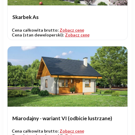
Skarbek As
Cena całkowita brutto:
Zobacz cenę
Cena (stan deweloperski):
Zobacz cenę
Miarodajny - wariant VI (odbicie lustrzane)
Cena całkowita brutto:
Zobacz cenę