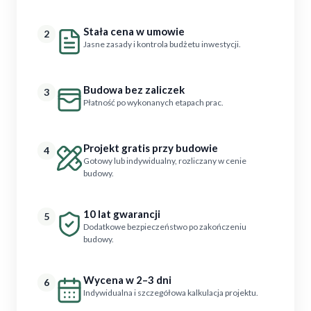
Stała cena w umowie
2
Jasne zasady i kontrola budżetu inwestycji.
Budowa bez zaliczek
3
Płatność po wykonanych etapach prac.
Projekt gratis przy budowie
4
Gotowy lub indywidualny, rozliczany w cenie
budowy.
10 lat gwarancji
5
Dodatkowe bezpieczeństwo po zakończeniu
budowy.
Wycena w 2–3 dni
6
Indywidualna i szczegółowa kalkulacja projektu.