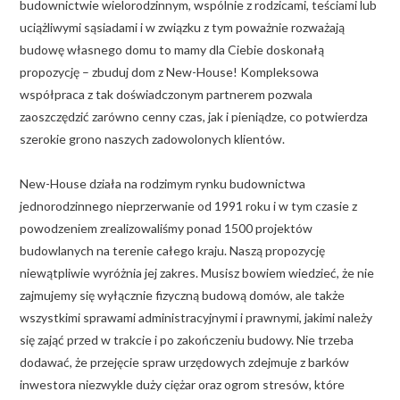
budownictwie wielorodzinnym, wspólnie z rodzicami, teściami lub
uciążliwymi sąsiadami i w związku z tym poważnie rozważają
budowę własnego domu to mamy dla Ciebie doskonałą
propozycję – zbuduj dom z New-House! Kompleksowa
współpraca z tak doświadczonym partnerem pozwala
zaoszczędzić zarówno cenny czas, jak i pieniądze, co potwierdza
szerokie grono naszych zadowolonych klientów.
New-House działa na rodzimym rynku budownictwa
jednorodzinnego nieprzerwanie od 1991 roku i w tym czasie z
powodzeniem zrealizowaliśmy ponad 1500 projektów
budowlanych na terenie całego kraju. Naszą propozycję
niewątpliwie wyróżnia jej zakres. Musisz bowiem wiedzieć, że nie
zajmujemy się wyłącznie fizyczną budową domów, ale także
wszystkimi sprawami administracyjnymi i prawnymi, jakimi należy
się zająć przed w trakcie i po zakończeniu budowy. Nie trzeba
dodawać, że przejęcie spraw urzędowych zdejmuje z barków
inwestora niezwykle duży ciężar oraz ogrom stresów, które