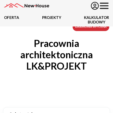
OFERTA
PROJEKTY
KALKULATOR
BUDOWY
Projekty
DARMOWA WYCENA
Pracownia
Oferta
architektoniczna
Działki
LK&PROJEKT
Kredyty
Dokumentacja
20434
Projektów z wyceną
Projekty indywidualne