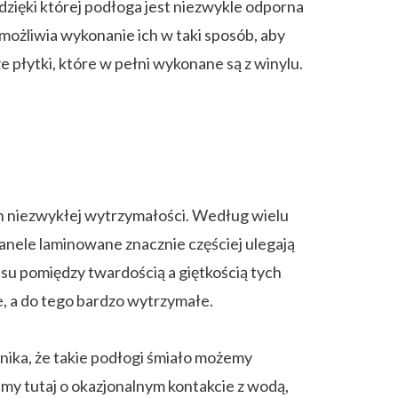
dzięki której podłoga jest niezwykle odporna
ożliwia wykonanie ich w taki sposób, aby
łytki, które w pełni wykonane są z winylu.
ch niezwykłej wytrzymałości. Według wielu
anele laminowane znacznie częściej ulegają
u pomiędzy twardością a giętkością tych
, a do tego bardzo wytrzymałe.
nika, że takie podłogi śmiało możemy
my tutaj o okazjonalnym kontakcie z wodą,