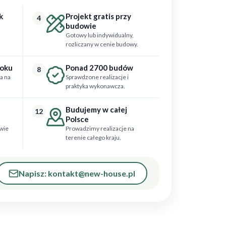
k
Projekt gratis przy
4
budowie
Gotowy lub indywidualny,
rozliczany w cenie budowy.
roku
Ponad 2700 budów
8
a na
Sprawdzone realizacje i
praktyka wykonawcza.
Budujemy w całej
12
Polsce
wie
Prowadzimy realizacje na
terenie całego kraju.
Napisz: kontakt@new-house.pl