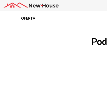
OFERTA
Projekty
Pod
Oferta
Działki
Kredyty
Dokumentacja