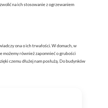
ezwolić na ich stosowanie z ogrzewaniem
wiadczy ona o ich trwałości. W domach, w
Nie możemy również zapomnieć o grubości
 dzięki czemu dłużej nam posłużą. Do budynków