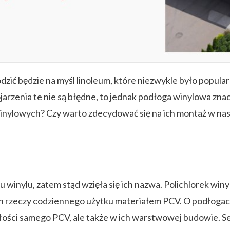
zić będzie na myśl linoleum, które niezwykle było popul
jarzenia te nie są błędne, to jednak podłoga winylowa zna
inylowych? Czy warto zdecydować się na ich montaż w na
winylu, zatem stąd wzięła się ich nazwa. Polichlorek winy
 rzeczy codziennego użytku materiałem PCV. O podłogach
ałości samego PCV, ale także w ich warstwowej budowie. 