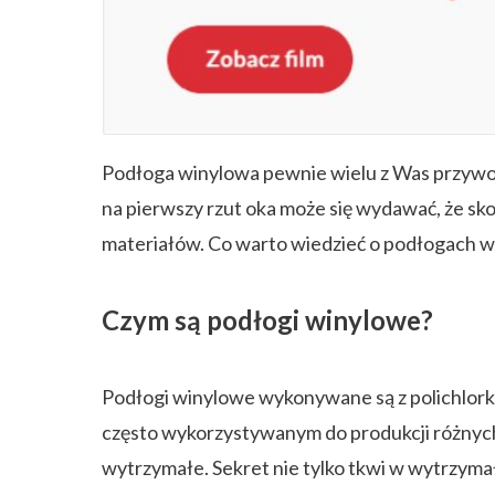
ZAPISZ SIĘ
Podłoga winylowa pewnie wielu z Was przywod
na pierwszy rzut oka może się wydawać, że sko
materiałów. Co warto wiedzieć o podłogach w
Czym są podłogi winylowe?
Podłogi winylowe wykonywane są z polichlorku 
często wykorzystywanym do produkcji różnych
wytrzymałe. Sekret nie tylko tkwi w wytrzym