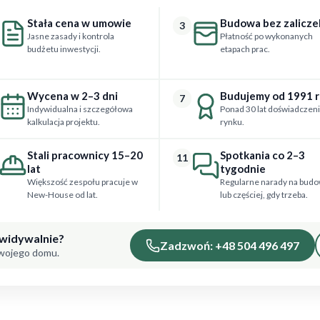
Stała cena w umowie
Budowa bez zalicze
3
Jasne zasady i kontrola
Płatność po wykonanych
budżetu inwestycji.
etapach prac.
Wycena w 2–3 dni
Budujemy od 1991 
7
Indywidualna i szczegółowa
Ponad 30 lat doświadczeni
kalkulacja projektu.
rynku.
Stali pracownicy 15–20
Spotkania co 2–3
11
lat
tygodnie
Większość zespołu pracuje w
Regularne narady na budo
New-House od lat.
lub częściej, gdy trzeba.
ewidywalnie?
Zadzwoń: +48 504 496 497
Twojego domu.