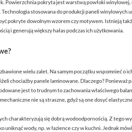
k. Powierzchnia pokryta jest warstwą powłoki winylowej, 
 Technologia stosowana do produkcji paneli winylowych um
yć pokryte dowolnym wzorem czy motywem. Istnieją także p
ścią i generują większy hałas podczas ich użytkowania.
owe?
pozbawione wielu zalet. Na samym początku wspomnieć o i
iżeli chociażby panele laminowane. Dlaczego? Ponieważ p
odowane jest to trudnym to zachowania właściwego balans
echaniczne nie są straszne, gdyż są one dosyć elastyczne
ych charakteryzują się dobrą wodoodpornością. Z tego wy
 uniknąć wody, np. w łazience czy w kuchni. Jednak mówi