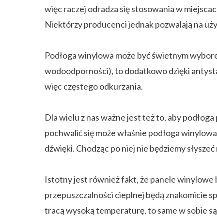
więc raczej odradza się stosowania w miejscach
Niektórzy producenci jednak pozwalają na uży
Podłoga winylowa może być świetnym wyborem dl
wodoodporności), to dodatkowo dzięki antystat
więc częstego odkurzania.
Dla wielu z nas ważne jest też to, aby podło
pochwalić się może właśnie podłoga winylowa.
dźwięki. Chodząc po niej nie będziemy słyszeć
Istotny jest również fakt, że panele winylow
przepuszczalności cieplnej będą znakomicie sp
tracą wysoką temperaturę, to same w sobie są 