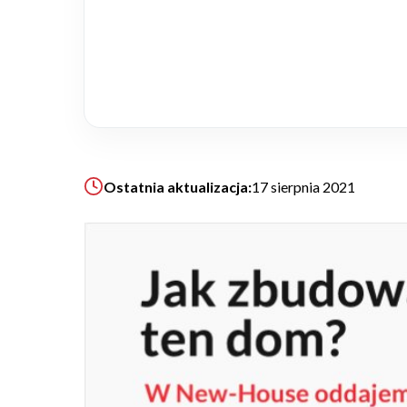
Realizacje
Referencje
Filmy
Ostatnia aktualizacja:
17 sierpnia 2021
Ogrody
KALKULATOR BUDOWY
BLOG
O NAS
KONAKT