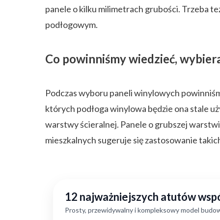
panele o kilku milimetrach grubości. Trzeba 
podłogowym.
Co powinniśmy wiedzieć, wybier
Podczas wyboru paneli winylowych powinniśmy 
których podłoga winylowa będzie ona stale u
warstwy ścieralnej. Panele o grubszej warstwi
mieszkalnych sugeruje się zastosowanie takic
12 najważniejszych atutów ws
Prosty, przewidywalny i kompleksowy model budow