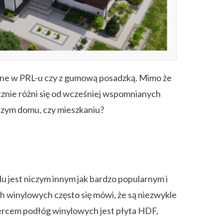
arne w PRL-u czy z gumową posadzką. Mimo że
cznie różni się od wcześniej wspomnianych
szym domu, czy mieszkaniu?
lu jest niczym innym jak bardzo popularnym i
 winylowych często się mówi, że są niezwykle
Sercem podłóg winylowych jest płyta HDF,