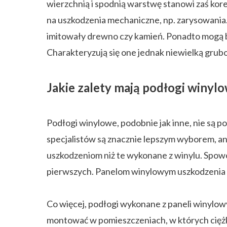
wierzchnią i spodnią warstwę stanowi zaś kore
na uszkodzenia mechaniczne, np. zarysowania.
imitowały drewno czy kamień. Ponadto mogą b
Charakteryzują się one jednak niewielką grubo
Jakie zalety mają podłogi winyl
Podłogi winylowe, podobnie jak inne, nie są 
specjalistów są znacznie lepszym wyborem, an
uszkodzeniom niż te wykonane z winylu. Spow
pierwszych. Panelom winylowym uszkodzenia m
Co więcej, podłogi wykonane z paneli winylow
montować w pomieszczeniach, w których ciężko