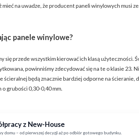
też mieć na uwadze, że producent paneli winylowych musi z
ając panele winylowe?
się przede wszystkim kierować ich klasą użyteczności. Ś
żytkowana, powinniśmy zdecydować się na te o klasie 23. 
e ścieralnej będą znacznie bardziej odporne na ścieranie,
h o grubości 0,30-0,40 mm.
półpracy z New-House
y domu – od pierwszej decyzji aż po odbiór gotowego budynku.