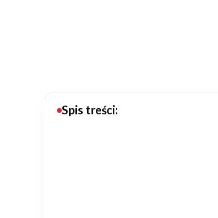
20434
Projektów z wyceną
Projekty indywidualne
Budowa domu
Rezydencje
Spis treści:
Rozbudowa
Remonty
Budynki biurowe