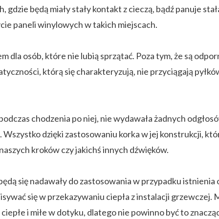
, gdzie będą miały stały kontakt z cieczą, bądź panuje stał
cie paneli winylowych w takich miejscach.
a osób, które nie lubią sprzątać. Poza tym, że są odporn
yczności, którą się charakteryzują, nie przyciągają pyłkó
ga podczas chodzenia po niej, nie wydawała żadnych odgło
 Wszystko dzięki zastosowaniu korka w jej konstrukcji, k
 naszych kroków czy jakichś innych dźwięków.
e będą się nadawały do zastosowania w przypadku istnieni
isywać się w przekazywaniu ciepła z instalacji grzewczej.
ciepłe i miłe w dotyku, dlatego nie powinno być to znacz