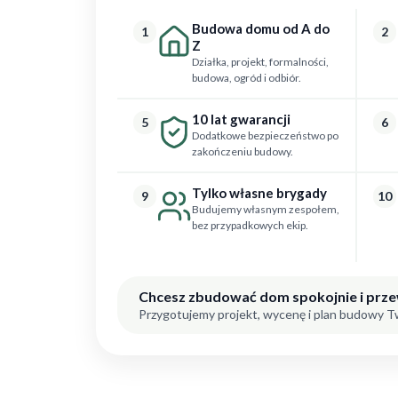
Budowa domu od A do
1
2
Z
Działka, projekt, formalności,
budowa, ogród i odbiór.
10 lat gwarancji
5
6
Dodatkowe bezpieczeństwo po
zakończeniu budowy.
Tylko własne brygady
9
10
Budujemy własnym zespołem,
bez przypadkowych ekip.
Chcesz zbudować dom spokojnie i prz
Przygotujemy projekt, wycenę i plan budowy 