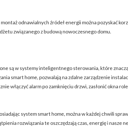
 montaż odnawialnych źródeł energii można pozyskać korz
 budżetu związanego z budową nowoczesnego domu.
 są w systemy inteligentnego sterowania, które znacząco
nia smart home, pozwalają na zdalne zarządzenie instalacj
nie włączyć alarm po zamknięciu drzwi, zasłonić okna role
osiadając system smart home, można w każdej chwili sprawd
tpienia rozwiązania te oszczędzają czas, energię i nasze