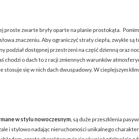
ej proste zwarte bryły oparte na planie prostokąta. Pomi
 słowa znaczeniu. Aby ograniczyć straty ciepła, zwykle s
y podział dostępnej przestrzeni na część dzienną oraz no
ś chodzi o dach to z racji zmiennych warunków atmosfery
e stosuje się w nich dach dwuspadowy. W cieplejszym kli
ymane w stylu nowoczesnym
, są duże przeszklenia pasyw
zale i stylowo nadając nieruchomości unikalnego charakter
 chłodem, często charakteryzują się również zdolnością od