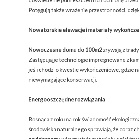
Potęgują także wrażenie przestronności, dzięk
Nowatorskie elewacje i materiały wykończ
Nowoczesne domu do 100m2
zrywają z trad
Zastępują je technologie impregnowane z kamie
jeśli chodzi o kwestie wykończeniowe, gdzie 
niewymagające konserwacji.
Energooszczędne rozwiązania
Rosnąca z roku na rok świadomość ekologiczna
środowiska naturalnego sprawiają, że coraz 
poddaszem
wykorzystują materiały o niskim 