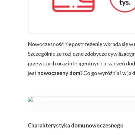
ZAPISZ SIĘ
Nowoczesność niepostrzeżenie wkrada się w ró
Szczególnie że rozliczne zdobycze cywilizacy
grzewczych oraz inteligentnych urządzeń doda
jest
nowoczesny dom
? Co go wyróżnia i w ja
Charakterystyka domu nowoczesnego