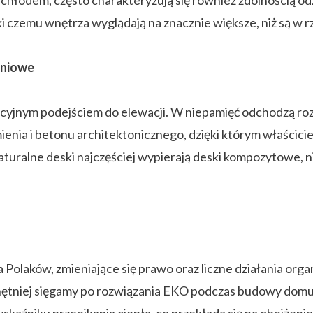
i czemu wnętrza wyglądają na znacznie większe, niż są w r
eniowe
ycyjnym podejściem do elewacji. W niepamięć odchodzą ro
nia i betonu architektonicznego, dzięki którym właściciele
naturalne deski najczęściej wypierają deski kompozytowe,
 Polaków, zmieniające się prawo oraz liczne działania org
chętniej sięgamy po rozwiązania EKO podczas budowy dom
wskaźniku przenikania ciepła, co przekłada się na obniże