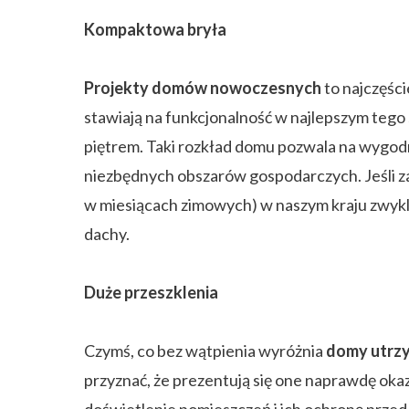
Kompaktowa bryła
Projekty domów nowoczesnych
to najczęści
stawiają na funkcjonalność w najlepszym tego
piętrem. Taki rozkład domu pozwala na wygodn
niezbędnych obszarów gospodarczych. Jeśli za
w miesiącach zimowych) w naszym kraju zwykl
dachy.
Duże przeszklenia
Czymś, co bez wątpienia wyróżnia
domy utrz
przyznać, że prezentują się one naprawdę oka
doświetlenie pomieszczeń i ich ochronę przed