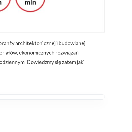
ranży architektonicznej i budowlanej.
ateriałów, ekonomicznych rozwiązań
codziennym. Dowiedzmy się zatem jaki