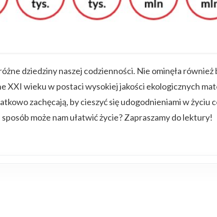
żne dziedziny naszej codzienności. Nie ominęła również b
jne XXI wieku w postaci wysokiej jakości ekologicznych m
tkowo zachęcają, by cieszyć się udogodnieniami w życiu 
ki sposób może nam ułatwić życie? Zapraszamy do lektury!