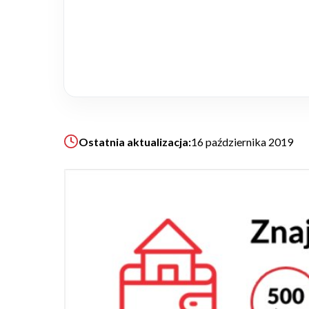
Realizacje
Referencje
Filmy
Ostatnia aktualizacja:
16 października 2019
Ogrody
KALKULATOR BUDOWY
BLOG
O NAS
KONAKT