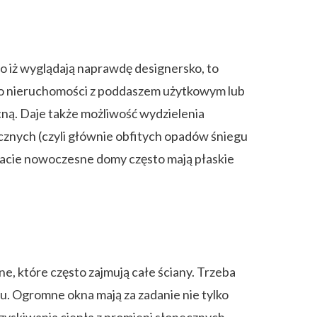
mo iż wyglądają naprawdę designersko, to
ą to nieruchomości z poddaszem użytkowym lub
cną. Daje także możliwość wydzielenia
cznych (czyli głównie obfitych opadów śniegu
macie nowoczesne domy często mają płaskie
ne, które często zajmują całe ściany. Trzeba
u. Ogromne okna mają za zadanie nie tylko
zyskiwania ciepła z promieni słonecznych.