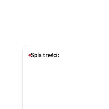
20434
Projektów z wyceną
Projekty indywidualne
Budowa domu
Rezydencje
Spis treści:
Rozbudowa
Remonty
Budynki biurowe