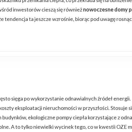
wśród inwestorów cieszą się również
nowoczesne domy 
 tendencja ta jeszcze wzrośnie, biorąc pod uwagę rosnąc
ęsto sięga po wykorzystanie odnawialnych źródeł energii.
e koszty eksploatacji nieruchomości w przyszłości. Stosuje
h budynków, ekologiczne pompy ciepła korzystające z odn
plne. A to tylko niewielki wycinek tego, co w kwestii OZE m