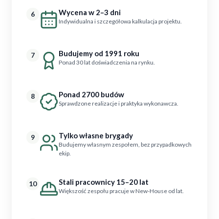
Wycena w 2–3 dni
6
Indywidualna i szczegółowa kalkulacja projektu.
Budujemy od 1991 roku
7
Ponad 30 lat doświadczenia na rynku.
Ponad 2700 budów
8
Sprawdzone realizacje i praktyka wykonawcza.
Tylko własne brygady
9
Budujemy własnym zespołem, bez przypadkowych
ekip.
Stali pracownicy 15–20 lat
10
Większość zespołu pracuje w New-House od lat.