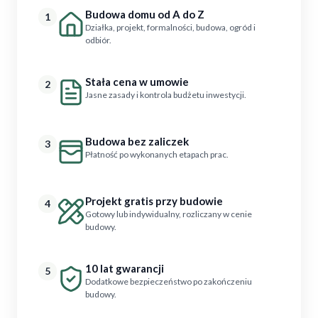
Budowa domu od A do Z
1
Działka, projekt, formalności, budowa, ogród i
odbiór.
Stała cena w umowie
2
Jasne zasady i kontrola budżetu inwestycji.
Budowa bez zaliczek
3
Płatność po wykonanych etapach prac.
Projekt gratis przy budowie
4
Gotowy lub indywidualny, rozliczany w cenie
budowy.
10 lat gwarancji
5
Dodatkowe bezpieczeństwo po zakończeniu
budowy.