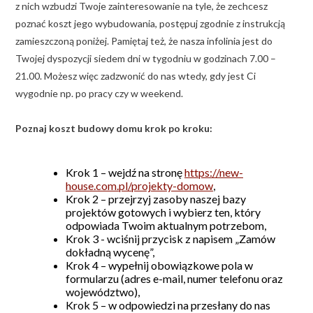
z nich wzbudzi Twoje zainteresowanie na tyle, że zechcesz
poznać koszt jego wybudowania, postępuj zgodnie z instrukcją
zamieszczoną poniżej. Pamiętaj też, że nasza infolinia jest do
Twojej dyspozycji siedem dni w tygodniu w godzinach 7.00 –
21.00. Możesz więc zadzwonić do nas wtedy, gdy jest Ci
wygodnie np. po pracy czy w weekend.
Poznaj koszt budowy domu krok po kroku:
Krok 1 – wejdź na stronę
https://new-
house.com.pl/projekty-domow
,
Krok 2 – przejrzyj zasoby naszej bazy
projektów gotowych i wybierz ten, który
odpowiada Twoim aktualnym potrzebom,
Krok 3 - wciśnij przycisk z napisem „Zamów
dokładną wycenę”,
Krok 4 – wypełnij obowiązkowe pola w
formularzu (adres e-mail, numer telefonu oraz
województwo),
Krok 5 – w odpowiedzi na przesłany do nas