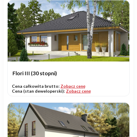
Flori III (30 stopni)
Cena całkowita brutto:
Zobacz cenę
Cena (stan deweloperski):
Zobacz cenę