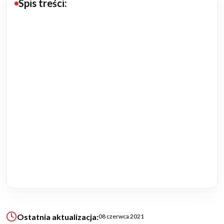
Spis treści:
Budowa domu
Rezydencje
Rozbudowa
Remonty
Budynki biurowe
Realizacje
Referencje
Filmy
Ostatnia aktualizacja:
08 czerwca 2021
Ogrody