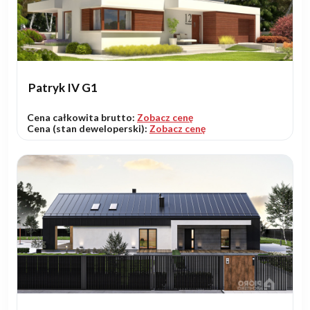
Patryk IV G1
Cena całkowita brutto:
Zobacz cenę
Cena (stan deweloperski):
Zobacz cenę