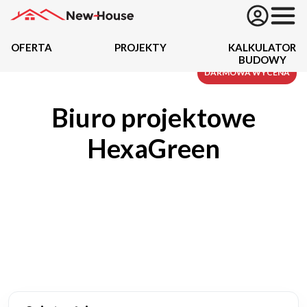
OFERTA
PROJEKTY
KALKULATOR
BUDOWY
Projekty
DARMOWA WYCENA
Biuro projektowe
Oferta
HexaGreen
Działki
Kredyty
Dokumentacja
20434
Projektów z wyceną
Projekty indywidualne