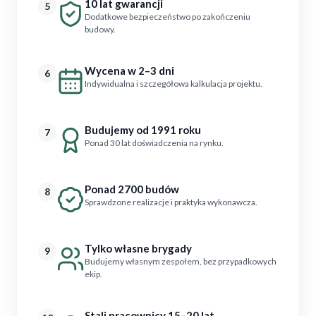
10 lat gwarancji
5
Dodatkowe bezpieczeństwo po zakończeniu
budowy.
Wycena w 2–3 dni
6
Indywidualna i szczegółowa kalkulacja projektu.
Budujemy od 1991 roku
7
Ponad 30 lat doświadczenia na rynku.
Ponad 2700 budów
8
Sprawdzone realizacje i praktyka wykonawcza.
Tylko własne brygady
9
Budujemy własnym zespołem, bez przypadkowych
ekip.
Stali pracownicy 15–20 lat