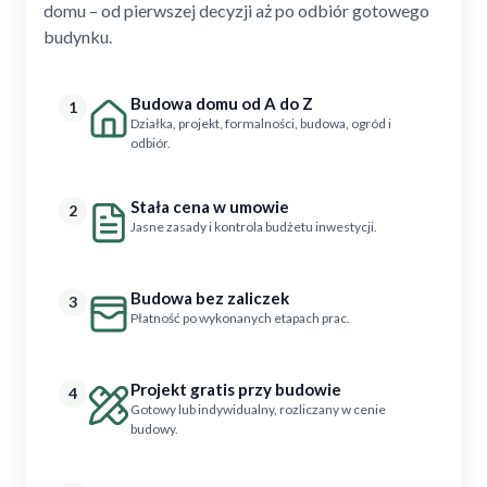
domu – od pierwszej decyzji aż po odbiór gotowego
budynku.
Budowa domu od A do Z
1
Działka, projekt, formalności, budowa, ogród i
odbiór.
Stała cena w umowie
2
Jasne zasady i kontrola budżetu inwestycji.
Budowa bez zaliczek
3
Płatność po wykonanych etapach prac.
Projekt gratis przy budowie
4
Gotowy lub indywidualny, rozliczany w cenie
budowy.