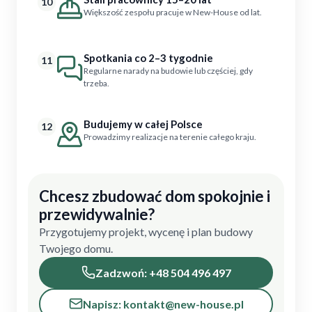
10
Większość zespołu pracuje w New-House od lat.
Spotkania co 2–3 tygodnie
11
Regularne narady na budowie lub częściej, gdy
trzeba.
Budujemy w całej Polsce
12
Prowadzimy realizacje na terenie całego kraju.
Chcesz zbudować dom spokojnie i
przewidywalnie?
Przygotujemy projekt, wycenę i plan budowy
Twojego domu.
Zadzwoń: +48 504 496 497
Napisz: kontakt@new-house.pl