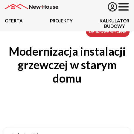
OFERTA
PROJEKTY
KALKULATOR
BUDOWY
Projekty
DARMOWA WYCENA
Modernizacja instalacji
Oferta
grzewczej w starym
Działki
domu
Kredyty
Dokumentacja
20489
Projektów z wyceną
Projekty indywidualne