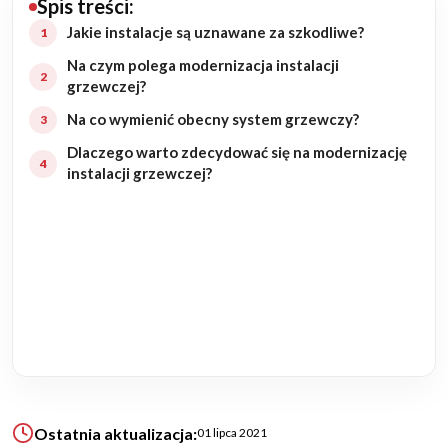
Spis treści:
Budowa domu
Jakie instalacje są uznawane za szkodliwe?
Na czym polega modernizacja instalacji
Rezydencje
grzewczej?
Na co wymienić obecny system grzewczy?
Rozbudowa
Dlaczego warto zdecydować się na modernizację
instalacji grzewczej?
Remonty
Budynki biurowe
Realizacje
Referencje
Filmy
Ostatnia aktualizacja:
01 lipca 2021
Ogrody