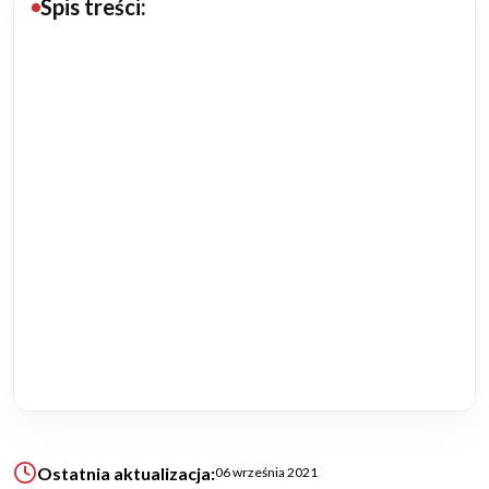
Spis treści:
Budowa domu
Rezydencje
Rozbudowa
Remonty
Budynki biurowe
Realizacje
Referencje
Filmy
Ostatnia aktualizacja:
06 września 2021
Ogrody