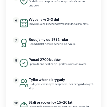
Dodatkowe bezpieczeństwo po zakończeniu
budowy.
Wycena w 2–3 dni
6
Indywidualna i szczegółowa kalkulacja projektu.
Budujemy od 1991 roku
7
Ponad 30 lat doświadczenia na rynku.
Ponad 2700 budów
8
Sprawdzone realizacje i praktyka wykonawcza.
Tylko własne brygady
9
Budujemy własnym zespołem, bez przypadkowych
ekip.
Stali pracownicy 15–20 lat
10
Większość zespołu pracuje w New-House od lat.