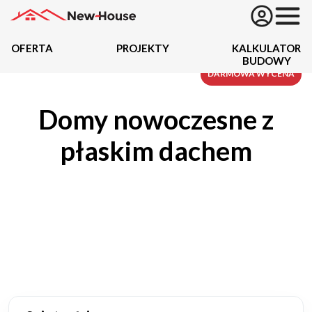
OFERTA
PROJEKTY
KALKULATOR
BUDOWY
Projekty
DARMOWA WYCENA
Domy nowoczesne z
Oferta
płaskim dachem
Działki
Kredyty
Dokumentacja
20434
Projektów z wyceną
Projekty indywidualne