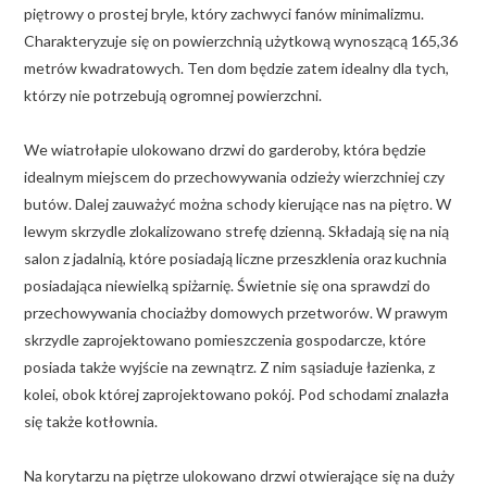
piętrowy o prostej bryle, który zachwyci fanów minimalizmu.
Charakteryzuje się on powierzchnią użytkową wynoszącą 165,36
metrów kwadratowych. Ten dom będzie zatem idealny dla tych,
którzy nie potrzebują ogromnej powierzchni.
We wiatrołapie ulokowano drzwi do garderoby, która będzie
idealnym miejscem do przechowywania odzieży wierzchniej czy
butów. Dalej zauważyć można schody kierujące nas na piętro. W
lewym skrzydle zlokalizowano strefę dzienną. Składają się na nią
salon z jadalnią, które posiadają liczne przeszklenia oraz kuchnia
posiadająca niewielką spiżarnię. Świetnie się ona sprawdzi do
przechowywania chociażby domowych przetworów. W prawym
skrzydle zaprojektowano pomieszczenia gospodarcze, które
posiada także wyjście na zewnątrz. Z nim sąsiaduje łazienka, z
kolei, obok której zaprojektowano pokój. Pod schodami znalazła
się także kotłownia.
Na korytarzu na piętrze ulokowano drzwi otwierające się na duży