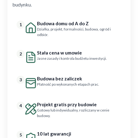
budynku.
Budowa domu od A do Z
1
Działka, projekt, formalności, budowa, ogród i
odbiór.
Stała cena w umowie
2
Jasne zasady i kontrola budżetu inwestycji.
Budowa bez zaliczek
3
Płatność po wykonanych etapach prac.
Projekt gratis przy budowie
4
Gotowy lub indywidualny, rozliczany w cenie
budowy.
10 lat gwarancji
5