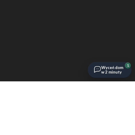
1
Wyceń dom
w 2 minuty