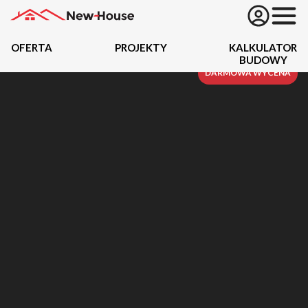
OFERTA
PROJEKTY
KALKULATOR
BUDOWY
Projekty
DARMOWA WYCENA
Oferta
Działki
Kredyty
Dokumentacja
20489
Projektów z wyceną
Projekty indywidualne