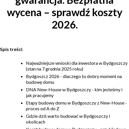
wycena – sprawdź koszty
Budowa domu
2026.
Rezydencje
Rozbudowa
Spis treści:
Remonty
Najważniejsze wnioski dla inwestora w Bydgoszczy
Budynki biurowe
(stan na 7 grudnia 2025 roku)
Bydgoszcz 2026 - dlaczego to dobry moment na
budowę domu
Realizacje
DNA New-House w Bydgoszczy - kim jesteśmy i
jak pracujemy
Referencje
Etapy budowy domu w Bydgoszczy z New-House -
proces od A do Z
Filmy
Gdzie dziś warto budować w Bydgoszczy i
okolicach
Ogrody