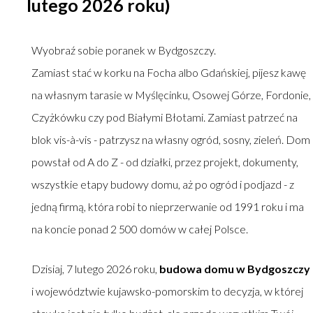
lutego 2026 roku)
Wyobraź sobie poranek w Bydgoszczy.
Zamiast stać w korku na Focha albo Gdańskiej, pijesz kawę
na własnym tarasie w Myślęcinku, Osowej Górze, Fordonie,
Czyżkówku czy pod Białymi Błotami. Zamiast patrzeć na
blok vis-à-vis - patrzysz na własny ogród, sosny, zieleń. Dom
powstał od A do Z - od działki, przez projekt, dokumenty,
wszystkie etapy budowy domu, aż po ogród i podjazd - z
jedną firmą, która robi to nieprzerwanie od 1991 roku i ma
na koncie ponad 2 500 domów w całej Polsce.
Dzisiaj, 7 lutego 2026 roku,
budowa domu w Bydgoszczy
i województwie kujawsko-pomorskim to decyzja, w której