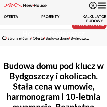
OFERTA
PROJEKTY
KALKULATOR
BUDOWY
Budowa domu z New
Projekty
DARMOWA WYCENA
House - Bydgoszcz
Strona główna
Oferta
Budowa domu
Bydgoszcz
Oferta
Działki
Budowa domu pod klucz w
Kredyty
Bydgoszczy i okolicach.
Dokumentacja
Stała cena w umowie,
20434
Projektów z wyceną
harmonogram i 10-letnia
Projekty indywidualne
gwarancja. Bezpłatna