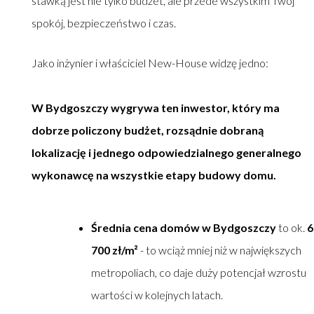
stawką jest nie tylko budżet, ale przede wszystkim Twój
spokój, bezpieczeństwo i czas.
Jako inżynier i właściciel New-House widzę jedno:
W Bydgoszczy wygrywa ten inwestor, który ma
dobrze policzony budżet, rozsądnie dobraną
lokalizację i jednego odpowiedzialnego generalnego
wykonawcę na wszystkie etapy budowy domu.
Średnia cena domów w Bydgoszczy
to ok.
6
700 zł/m²
- to wciąż mniej niż w największych
metropoliach, co daje duży potencjał wzrostu
wartości w kolejnych latach.