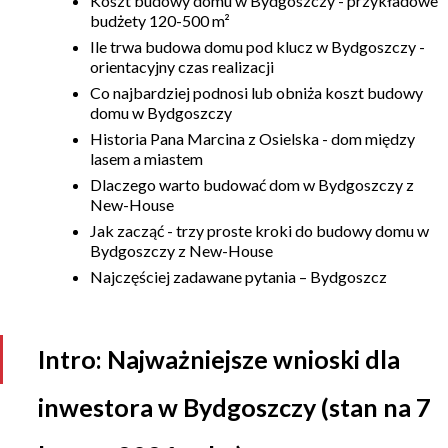
Koszt budowy domu w Bydgoszczy - przykładowe
budżety 120-500 m²
Ile trwa budowa domu pod klucz w Bydgoszczy -
KALKULATOR BUDOWY
orientacyjny czas realizacji
BLOG
Co najbardziej podnosi lub obniża koszt budowy
O NAS
domu w Bydgoszczy
KONAKT
Historia Pana Marcina z Osielska - dom między
lasem a miastem
Dlaczego warto budować dom w Bydgoszczy z
ZAPISZ SIĘ
New-House
Jak zacząć - trzy proste kroki do budowy domu w
Bydgoszczy z New-House
Najczęściej zadawane pytania – Bydgoszcz
Intro: Najważniejsze wnioski dla
inwestora w Bydgoszczy (stan na 7