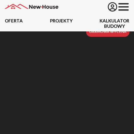
OFERTA
PROJEKTY
KALKULATOR
BUDOWY
Projekty
DARMOWA WYCENA
Oferta
Działki
Kredyty
Dokumentacja
20489
Projektów z wyceną
Projekty indywidualne