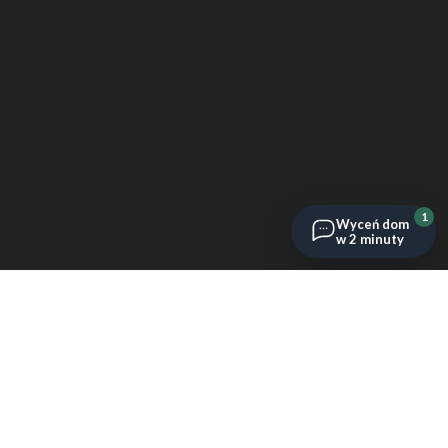
1
Wyceń dom
w 2 minuty