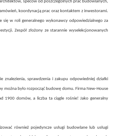
 architektów, speców od poszczególnych prac budowlanych,
zamówień, koordynacją prac oraz kontaktem z inwestorami.
e się w roli generalnego wykonawcy odpowiedzialnego za
tycji. Zespół złożony ze starannie wyselekcjonowanych
znalezienia, sprawdzenia i zakupu odpowiedniej działki
 aby można było rozpocząć budowę domu. Firma New-House
d 1900 domów, a liczba ta ciągle rośnie! Jako generalny
ować również pojedyncze usługi budowlane lub usługi