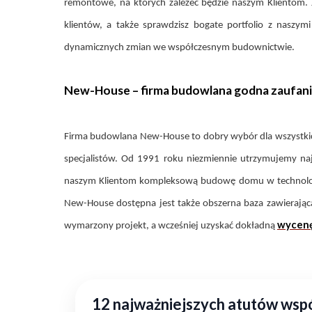
remontowe, na których zależeć będzie naszym Klientom. J
klientów, a także sprawdzisz bogate portfolio z naszy
dynamicznych zmian we współczesnym budownictwie.
New-House – firma budowlana godna zaufan
Firma budowlana New-House to dobry wybór dla wszystkic
specjalistów. Od 1991 roku niezmiennie utrzymujemy na
naszym Klientom kompleksową budowę domu w technologii
New-House dostępna jest także obszerna baza zawierając
wycen
wymarzony projekt, a wcześniej uzyskać dokładną
12 najważniejszych atutów ws