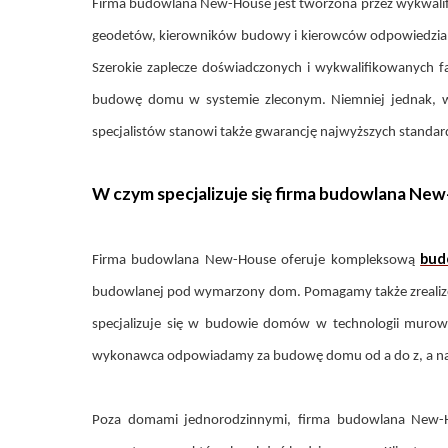
Firma budowlana New-House jest tworzona przez wykwalifi
geodetów, kierowników budowy i kierowców odpowiedzialny
Szerokie zaplecze doświadczonych i wykwalifikowanych 
budowę domu w systemie zleconym. Niemniej jednak, wy
specjalistów stanowi także gwarancję najwyższych standa
W czym specjalizuje się firma budowlana Ne
bud
Firma budowlana New-House oferuje kompleksową
budowlanej pod wymarzony dom. Pomagamy także zrealizo
specjalizuje się w budowie domów w technologii murowan
wykonawca odpowiadamy za budowę domu od a do z, a na 
Poza domami jednorodzinnymi, firma budowlana New-H