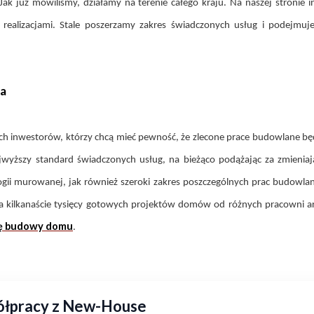
ak już mówiliśmy, działamy na terenie całego kraju. Na naszej stronie i
mi realizacjami. Stale poszerzamy zakres świadczonych usług i podejm
ia
h inwestorów, którzy chcą mieć pewność, że zlecone prace budowlane bę
jwyższy standard świadczonych usług, na bieżąco podążając za zmieni
 murowanej, jak również szeroki zakres poszczególnych prac budowlan
a kilkanaście tysięcy gotowych projektów domów od różnych pracowni ar
ę budowy domu
.
półpracy z New-House