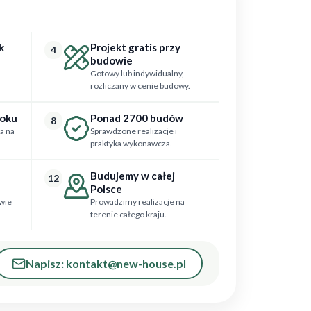
k
Projekt gratis przy
4
budowie
Gotowy lub indywidualny,
rozliczany w cenie budowy.
roku
Ponad 2700 budów
8
a na
Sprawdzone realizacje i
praktyka wykonawcza.
Budujemy w całej
12
Polsce
wie
Prowadzimy realizacje na
terenie całego kraju.
Napisz: kontakt@new-house.pl