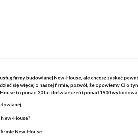
 usług firmy budowlanej New-House, ale chcesz zyskać pewno
dzieć się więcej o naszej firmie, pozwól, że opowiemy Ci o t
w-House to ponad 30 lat doświadczeń i ponad 1900 wybudowa
udowlanej
ej New-House?
 firmie New-House