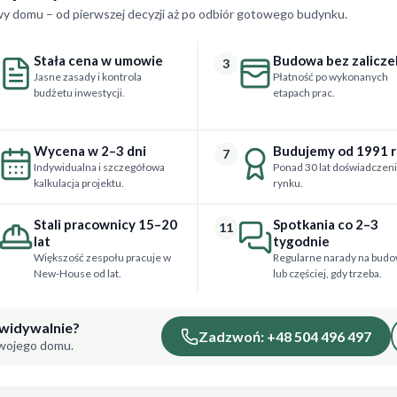
y domu – od pierwszej decyzji aż po odbiór gotowego budynku.
Stała cena w umowie
Budowa bez zalicze
3
Jasne zasady i kontrola
Płatność po wykonanych
budżetu inwestycji.
etapach prac.
Wycena w 2–3 dni
Budujemy od 1991 
7
Indywidualna i szczegółowa
Ponad 30 lat doświadczeni
kalkulacja projektu.
rynku.
Stali pracownicy 15–20
Spotkania co 2–3
11
lat
tygodnie
Większość zespołu pracuje w
Regularne narady na budo
New-House od lat.
lub częściej, gdy trzeba.
ewidywalnie?
Zadzwoń: +48 504 496 497
Twojego domu.