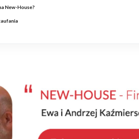
lana New-House?
zaufania