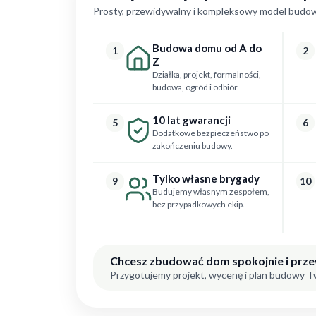
Prosty, przewidywalny i kompleksowy model budow
Budowa domu od A do
1
2
Z
Działka, projekt, formalności,
budowa, ogród i odbiór.
10 lat gwarancji
5
6
Dodatkowe bezpieczeństwo po
zakończeniu budowy.
Tylko własne brygady
9
10
Budujemy własnym zespołem,
bez przypadkowych ekip.
Chcesz zbudować dom spokojnie i prz
Przygotujemy projekt, wycenę i plan budowy 