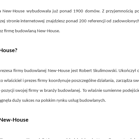
wlana New-House wybudowała już ponad 1900 domów. Z przyjemnością p
j stronie internetowej znajdziesz ponad 200 referencji od zadowolonych
ez firmę budowlaną New-House.
-House?
prezesa firmy budowlanej New-House jest Robert Skulimowski. Ukończył o
o właściciel i prezes firmy koordynuje poszczególne działania, zarządza 
pozycji swojej firmy w branży budowlanej. To właśnie sumienne podejście
gnęła duży sukces na polskim rynku usług budowlanych.
e New-House