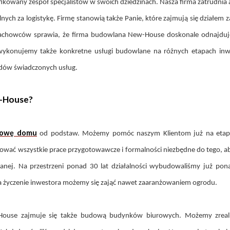
kowany zespół specjalistów w swoich dziedzinach. Nasza firma zatrudnia
ch za logistykę. Firmę stanowią także Panie, które zajmują się działem 
fachowców sprawia, że firma budowlana New-House doskonale odnajduj
konujemy także konkretne usługi budowlane na różnych etapach inwes
rdów świadczonych usług.
w-House?
owę domu
od podstaw. Możemy pomóc naszym Klientom już na etapie 
wać wszystkie prace przygotowawcze i formalności niezbędne do tego,
ej. Na przestrzeni ponad 30 lat działalności wybudowaliśmy już pona
życzenie inwestora możemy się zająć nawet zaaranżowaniem ogrodu.
ouse zajmuje się także budową budynków biurowych. Możemy zrealiz