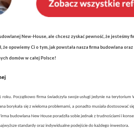
budowlanej New-House, ale chcesz zyskać pewność, że jesteśmy fi
ól, że opowiemy Ci o tym, jak powstała nasza firma budowlana ora
ych domów w całej Polsce!
nej
 roku. Początkowo firma świadczyła swoje usługi jedynie na terytorium W
wlana borykała się z wieloma problemami, a ponadto musiała dostosować s
 Firma budowlana New House poradziła sobie jednak z trudnościami i kon
ą najwyższe standardy oraz indywidualne podejście do każdego inwestora.