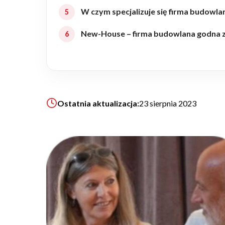
W czym specjalizuje się firma budow
Realizacje
New-House – firma budowlana godna 
Referencje
Filmy
Ostatnia aktualizacja:
23 sierpnia 2023
Ogrody
KALKULATOR BUDOWY
BLOG
O NAS
KONAKT