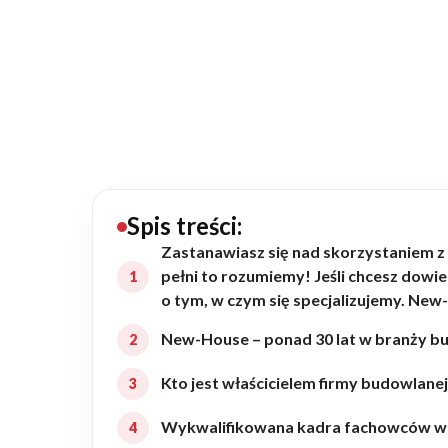
20434
Projektów z wyceną
Projekty indywidualne
Budowa domu
Rezydencje
Spis treści:
Zastanawiasz się nad skorzystaniem z
pełni to rozumiemy! Jeśli chcesz dowie
Rozbudowa
o tym, w czym się specjalizujemy. Ne
New-House – ponad 30 lat w branży b
Remonty
Kto jest właścicielem firmy budowlan
Budynki biurowe
Wykwalifikowana kadra fachowców w