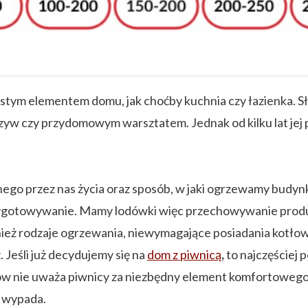
stym elementem domu, jak choćby kuchnia czy łazienka. S
zyw czy przydomowym warsztatem. Jednak od kilku lat jej
onego przez nas życia oraz sposób, w jaki ogrzewamy budy
przygotowywanie. Mamy lodówki więc przechowywanie prod
nież rodzaje ogrzewania, niewymagające posiadania kotło
 Jeśli już decydujemy się na
dom z piwnicą
,
to najczęściej p
w nie uważa piwnicy za niezbędny element komfortowego
y wypada.