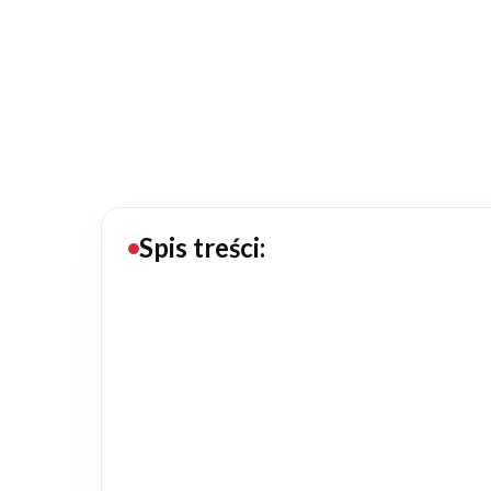
20434
Projektów z wyceną
Projekty indywidualne
Budowa domu
Rezydencje
Spis treści:
Rozbudowa
Remonty
Budynki biurowe