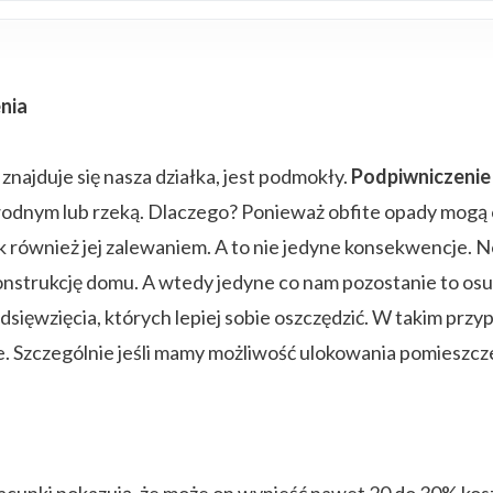
nia
m znajduje się nasza działka, jest podmokły.
Podpiwniczenie
 wodnym lub rzeką. Dlaczego? Ponieważ obfite opady mog
k również jej zalewaniem. A to nie jedyne konsekwencje.
nstrukcję domu. A wtedy jedyne co nam pozostanie to osu
sięwzięcia, których lepiej sobie oszczędzić. W takim przy
e. Szczególnie jeśli mamy możliwość ulokowania pomieszc
Szacunki pokazują, że może on wynieść nawet 20 do 30% k