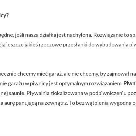
icy?
będne, jeśli nasza działka jest nachylona. Rozwiązanie to s
ieją jeszcze jakieś rzeczowe przesłanki do wybudowania pi
iecznie chcemy mieć garaż, ale nie chcemy, by zajmował 
anie garażu w piwnicy jest optymalnym rozwiązaniem.
Piwn
ej saunie. Pływalnia zlokalizowana w podpiwniczeniu pozw
 aurę panującą na zewnątrz. To bez wątpienia wygodna o