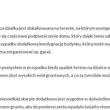
za działka jest zlokalizowana na terenie, na którym wystę
 się częściowe podpiwniczenie domu, który dzięki temu 
przypadku dodatkową kondygnację budynku, którą może wyk
na zorganizować np. garaż.
m pomysłem w przypadku kiedy spadek terenu na działce w
twem zbyt wysokich wód gruntowych, a co za tym idzie mo
ewielkiej skarpie dodatkowo jest wygodne w doświetlen
renem gruntu, aby do pomieszczenia wpadało światło słon