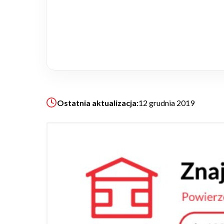
Realizacje
Referencje
Filmy
Ostatnia aktualizacja:
12 grudnia 2019
Ogrody
KALKULATOR BUDOWY
BLOG
O NAS
KONAKT