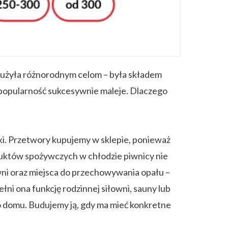
łużyła różnorodnym celom – była składem
 popularność sukcesywnie maleje. Dlaczego
nki. Przetwory kupujemy w sklepie, ponieważ
uktów spożywczych w chłodzie piwnicy nie
wni oraz miejsca do przechowywania opału –
ełni ona funkcję rodzinnej siłowni, sauny lub
 domu. Budujemy ją, gdy ma mieć konkretne