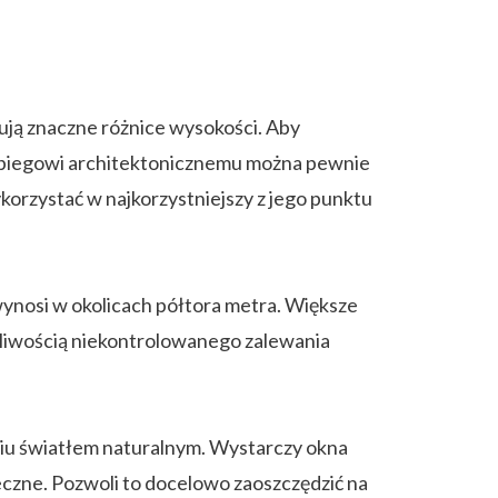
pują znaczne różnice wysokości. Aby
zabiegowi architektonicznemu można pewnie
orzystać w najkorzystniejszy z jego punktu
ynosi w okolicach półtora metra. Większe
żliwością niekontrolowanego zalewania
iu światłem naturalnym. Wystarczy okna
eczne. Pozwoli to docelowo zaoszczędzić na