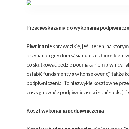
Przeciwskazania do wykonania podpiwnicze
Piwnica
nie sprawdzi się, jeśli teren, na który
przypadku gdy dom sąsiaduje ze zbiornikiem
co skutkować będzie podmakaniem piwnicy, ja
osłabić fundamenty a w konsekwencji także ko
podpiwniczenia. To niezwykle kosztowne przed
zrezygnować z podpiwniczenia i spać spokojni
Koszt wykonania podpiwniczenia
Koszt wybudowania piwnicy
nie jest mały. 