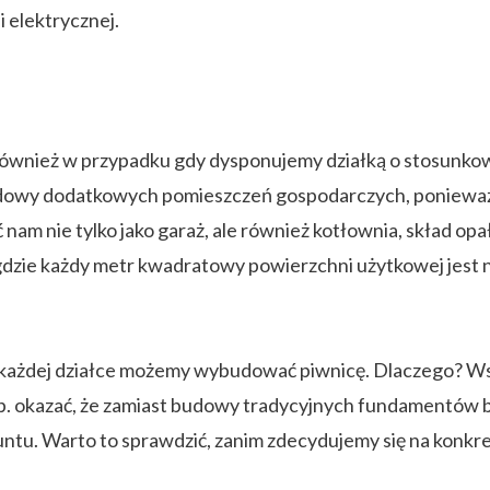
 elektrycznej.
 również w przypadku gdy dysponujemy działką o stosunko
dowy dodatkowych pomieszczeń gospodarczych, ponieważ 
m nie tylko jako garaż, ale również kotłownia, skład opału
 gdzie każdy metr kwadratowy powierzchni użytkowej jest 
a każdej działce możemy wybudować piwnicę. Dlaczego? W
np. okazać, że zamiast budowy tradycyjnych fundamentów 
ntu. Warto to sprawdzić, zanim zdecydujemy się na konkre