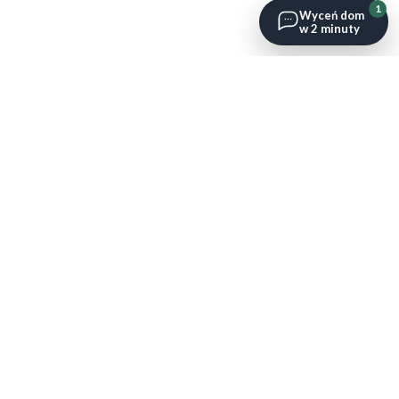
1
Wyceń dom
w 2 minuty