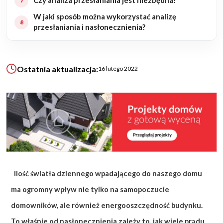
Czy analiza przesłaniania jest niezbędna?
W jaki sposób można wykorzystać analizę
przesłaniania i nasłonecznienia?
KALKULATOR BUDOWY
BLOG
O NAS
KONAKT
Ostatnia aktualizacja:
16 lutego 2022
ZAPISZ SIĘ
Ilość światła dziennego wpadającego do naszego domu
ma ogromny wpływ nie tylko na samopoczucie
domowników, ale również energooszczędność budynku.
To właśnie od nasłonecznienia zależy to, jak wiele prądu