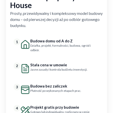
House
Prosty, przewidywalny i kompleksowy model budowy
domu – od pierwszej decyzji aż po odbiór gotowego
budynku.
Budowa domu od A do Z
1
Działka, projekt, formalności, budowa, ogród i
odbiór.
Stała cena w umowie
2
Jasne zasady i kontrola budżetu inwestycji.
Budowa bez zaliczek
3
Płatność po wykonanych etapach prac.
Projekt gratis przy budowie
4
Gotowy lub indywidualny, rozliczany w cenie