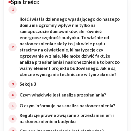
Spis treści:
Budowa domu
Ilość światła dziennego wpadającego do naszego
Rezydencje
domu ma ogromny wpływ nie tylko na
samopoczucie domowników, ale również
energooszczędność budynku. To właśnie od
Rozbudowa
nasłonecznienia zależy to, jak wiele prądu
stracimy na oświetlenie, klimatyzację czy
Remonty
ogrzewanie w zimie. Nie może dziwić fakt, że
analiza przesłaniania i nasłonecznienia to bardzo
ważny element projektu budowlanego. Jakie są
Budynki biurowe
obecne wymagania techniczne w tym zakresie?
Realizacje
Sekcja 3
Czym właściwie jest analiza przesłaniania?
Referencje
O czym informuje nas analiza nasłonecznienia?
Filmy
Regulacje prawne związane z przesłanianiem i
nasłonecznieniem budynku
Ogrody