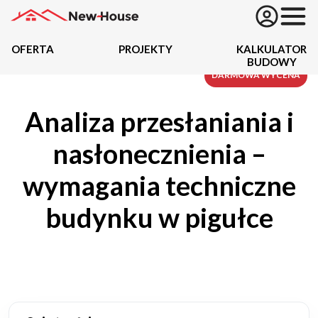
OFERTA
PROJEKTY
KALKULATOR
BUDOWY
Projekty
DARMOWA WYCENA
Analiza przesłaniania i
Oferta
nasłonecznienia –
Działki
wymagania techniczne
Kredyty
budynku w pigułce
Dokumentacja
20434
Projektów z wyceną
Projekty indywidualne