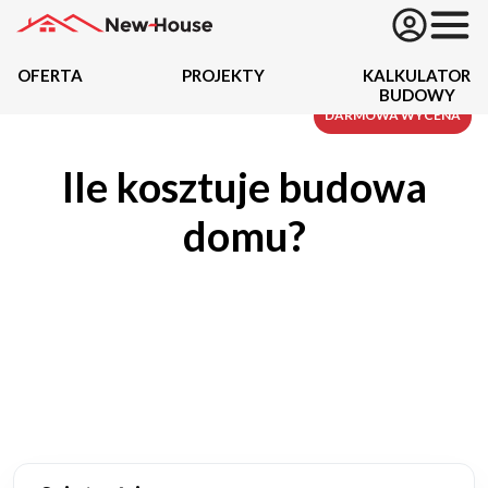
OFERTA
PROJEKTY
KALKULATOR
BUDOWY
Projekty
DARMOWA WYCENA
Ile kosztuje budowa
Oferta
domu?
Działki
Kredyty
Dokumentacja
20434
Projektów z wyceną
Projekty indywidualne