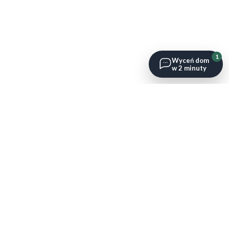
1
Wyceń dom
w 2 minuty