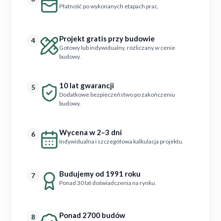
Płatność po wykonanych etapach prac.
Projekt gratis przy budowie
4
Gotowy lub indywidualny, rozliczany w cenie
budowy.
10 lat gwarancji
5
Dodatkowe bezpieczeństwo po zakończeniu
budowy.
Wycena w 2–3 dni
6
Indywidualna i szczegółowa kalkulacja projektu.
Budujemy od 1991 roku
7
Ponad 30 lat doświadczenia na rynku.
Ponad 2700 budów
8