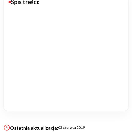
Spis treści:
Budowa domu
Rezydencje
Rozbudowa
Remonty
Budynki biurowe
Realizacje
Referencje
Filmy
Ostatnia aktualizacja:
03 czerwca 2019
Ogrody