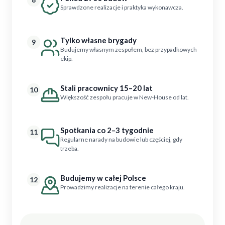
Sprawdzone realizacje i praktyka wykonawcza.
Tylko własne brygady
9
Budujemy własnym zespołem, bez przypadkowych
ekip.
Stali pracownicy 15–20 lat
10
Większość zespołu pracuje w New-House od lat.
Spotkania co 2–3 tygodnie
11
Regularne narady na budowie lub częściej, gdy
trzeba.
Budujemy w całej Polsce
12
Prowadzimy realizacje na terenie całego kraju.