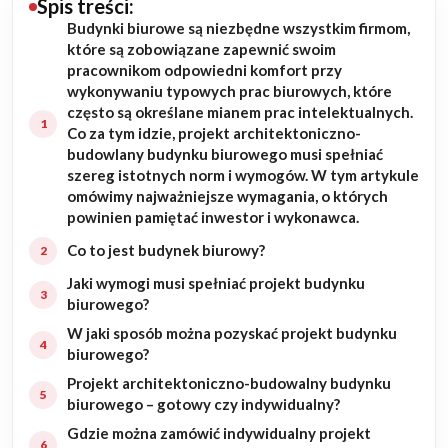
Spis treści:
Budynki biurowe są niezbędne wszystkim firmom,
Budowa domu
które są zobowiązane zapewnić swoim
pracownikom odpowiedni komfort przy
Rezydencje
wykonywaniu typowych prac biurowych, które
często są określane mianem prac intelektualnych.
Co za tym idzie, projekt architektoniczno-
Rozbudowa
budowlany budynku biurowego musi spełniać
szereg istotnych norm i wymogów. W tym artykule
Remonty
omówimy najważniejsze wymagania, o których
powinien pamiętać inwestor i wykonawca.
Budynki biurowe
Co to jest budynek biurowy?
Jaki wymogi musi spełniać projekt budynku
Realizacje
biurowego?
W jaki sposób można pozyskać projekt budynku
Referencje
biurowego?
Projekt architektoniczno-budowalny budynku
Filmy
biurowego – gotowy czy indywidualny?
Gdzie można zamówić indywidualny projekt
Ogrody