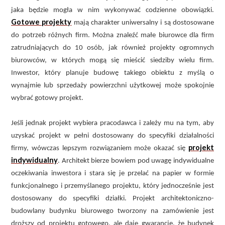
jaka będzie mogła w nim wykonywać codzienne obowiązki.
Gotowe projekty
mają charakter uniwersalny i są dostosowane
do potrzeb różnych firm. Można znaleźć małe biurowce dla firm
zatrudniających do 10 osób, jak również projekty ogromnych
biurowców, w których mogą się mieścić siedziby wielu firm.
Inwestor, który planuje budowę takiego obiektu z myślą o
wynajmie lub sprzedaży powierzchni użytkowej może spokojnie
wybrać gotowy projekt.
Jeśli jednak projekt wybiera pracodawca i zależy mu na tym, aby
uzyskać projekt w pełni dostosowany do specyfiki działalności
projekt
firmy, wówczas lepszym rozwiązaniem może okazać się
indywidualny
. Architekt bierze bowiem pod uwagę indywidualne
oczekiwania inwestora i stara się je przelać na papier w formie
funkcjonalnego i przemyślanego projektu, który jednocześnie jest
dostosowany do specyfiki działki. Projekt architektoniczno-
budowlany budynku biurowego tworzony na zamówienie jest
droższy od projektu gotowego, ale daje gwarancje, że budynek