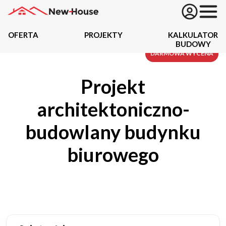
OFERTA
PROJEKTY
KALKULATOR
BUDOWY
Projekty
DARMOWA WYCENA
Projekt
Oferta
architektoniczno-
Działki
budowlany budynku
Kredyty
biurowego
Dokumentacja
20434
Projektów z wyceną
Projekty indywidualne