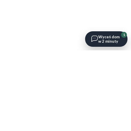
1
Wyceń dom
w 2 minuty