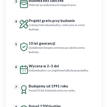
Budowa bez zaliczek
3
Płatność po wykonanych etapach prac.
Projekt gratis przy budowie
4
Gotowy lub indywidualny, rozliczany w cenie
budowy.
10 lat gwarancji
5
Dodatkowe bezpieczeństwo po zakończeniu
budowy.
Wycena w 2–3 dni
6
Indywidualna i szczegółowa kalkulacja projektu.
Budujemy od 1991 roku
7
Ponad 30 lat doświadczenia na rynku.
Ponad 2700 budów
8