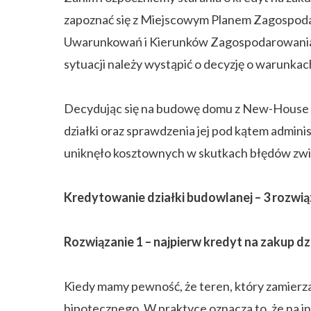
zapoznać się z Miejscowym Planem Zagospod
Uwarunkowań i Kierunków Zagospodarowania P
sytuacji należy wystąpić o decyzję o warunkac
Decydując się na budowę domu z New-House 
działki oraz sprawdzenia jej pod kątem admin
uniknęło kosztownych w skutkach błędów zwią
Kredytowanie działki budowlanej – 3 rozwią
Rozwiązanie 1 – najpierw kredyt na zakup dz
Kiedy mamy pewność, że teren, który zamierza
hipotecznego. W praktyce oznacza to, że na i