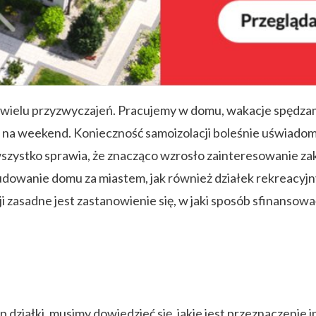
 wielu przyzwyczajeń. Pracujemy w domu, wakacje spędzam
na weekend. Konieczność samoizolacji boleśnie uświadomi
 wszystko sprawia, że znacząco wzrosło zainteresowanie 
udowanie domu za miastem, jak również działek rekreacyj
i zasadne jest zastanowienie się, w jaki sposób sfinansować
.
 działki, musimy dowiedzieć się, jakie jest przeznaczenie