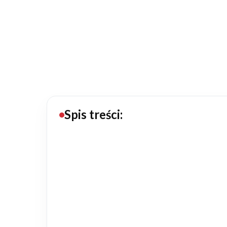
20434
Projektów z wyceną
Projekty indywidualne
Budowa domu
Rezydencje
Spis treści:
Rozbudowa
Remonty
Budynki biurowe