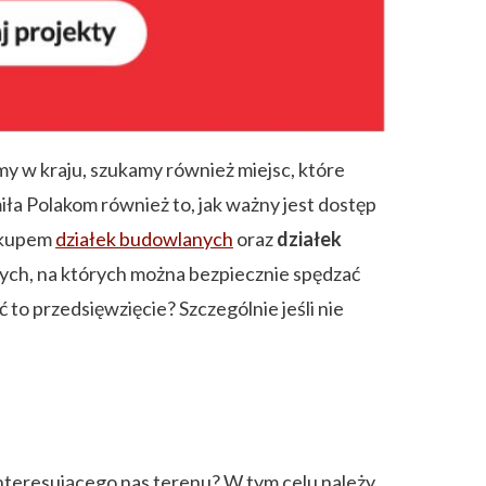
y w kraju, szukamy również miejsc, które
ła Polakom również to, jak ważny jest dostęp
zakupem
działek budowlanych
oraz
działek
nych, na których można bezpiecznie spędzać
 to przedsięwzięcie? Szczególnie jeśli nie
 interesującego nas terenu? W tym celu należy