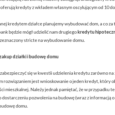
 oferują kredyty z wkładem własnym oscylującym od 10 do
anej kredytem działce planujemy wybudować dom, a co za ty
bank będzie mógł udzielić nam drugiego
kredytu hipotecz
rzeznaczony stricte na wybudowanie domu.
 zakup działki i budowę domu
zabezpieczyć się w kwestii udzielenia kredytu zarówno na
m rozwiązaniem jest wnioskowanie o jeden kredyt, który 
ci mieszkalnej. Należy jednak pamiętać, że w przypadku t
 po dostarczeniu pozwolenia na budowę (wraz z informacją 
 budowę domu.