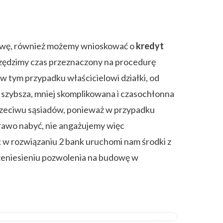
udowę, również możemy wnioskować o
kredyt
czędzimy czas przeznaczony na procedurę
tym przypadku właścicielowi działki, od
 szybsza, mniej skomplikowana i czasochłonna
rzeciwu sąsiadów, ponieważ w przypadku
rawo nabyć, nie angażujemy więc
ak w rozwiązaniu 2 bank uruchomi nam środki z
zeniesieniu pozwolenia na budowę w