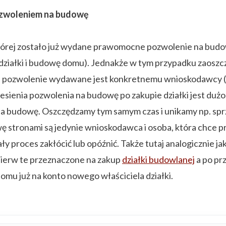
pozwoleniem na budowę
do której zostało już wydane prawomocne pozwolenie na b
działki i budowę domu). Jednakże w tym przypadku zaosz
 pozwolenie wydawane jest konkretnemu wnioskodawcy (w 
esienia pozwolenia na budowę po zakupie działki jest dużo
na budowę. Oszczędzamy tym samym czas i unikamy np. sp
ę stronami są jedynie wnioskodawca i osoba, która chce p
ły proces zakłócić lub opóźnić. Także tutaj analogicznie j
ierw te przeznaczone na zakup
działki budowlanej
a po pr
mu już na konto nowego właściciela działki.