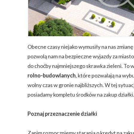
ZAPISZ SIĘ
Obecne czasy niejako wymusiły na nas zmianę
pozwolą nam na bezpieczne wyjazdy za miasto 
do choćby najmniejszego skrawka zieleni. To
rolno-budowlanych
, które pozwalają na wyb
wolny czas w gronie najbliższych. W tej sytuacj
posiadamy kompletu środków na zakup działki
Poznaj przeznaczenie działki
Zanim rozpoczniemy starania o kredyt na zakup