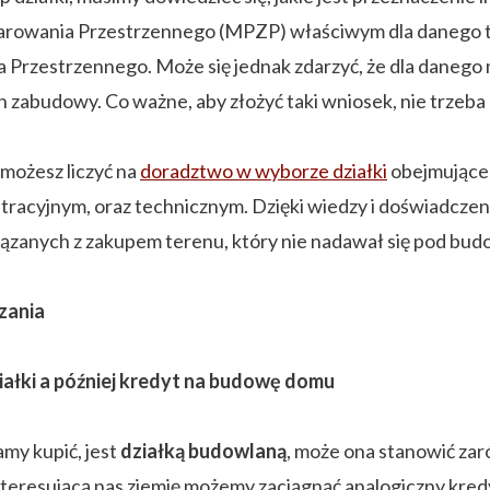
arowania Przestrzennego (MPZP) właściwym dla danego t
rzestrzennego. Może się jednak zdarzyć, że dla danego 
h zabudowy. Co ważne, aby złożyć taki wniosek, nie trzeba 
możesz liczyć na
doradztwo w wyborze działki
obejmujące 
istracyjnym, oraz technicznym. Dzięki wiedzy i doświadcze
zanych z zakupem terenu, który nie nadawał się pod bud
zania
iałki a później kredyt na budowę domu
my kupić, jest
działką budowlaną
, może ona stanowić zar
nteresującą nas ziemię możemy zaciągnąć analogiczny kredy