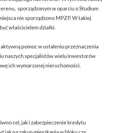
erenu, sporządzonym w oparciu o Studium
miejsca nie sporządzono MPZP. W takiej
być właścicielem działki.
aktywną pomoc w ustaleniu przeznaczenia
niu naszych specjalistów wielu inwestorów
owę ich wymarzonej nieruchomości.
ówno cel, jak i zabezpieczenie kredytu
t jak na zakup mieszkania w bloku czy