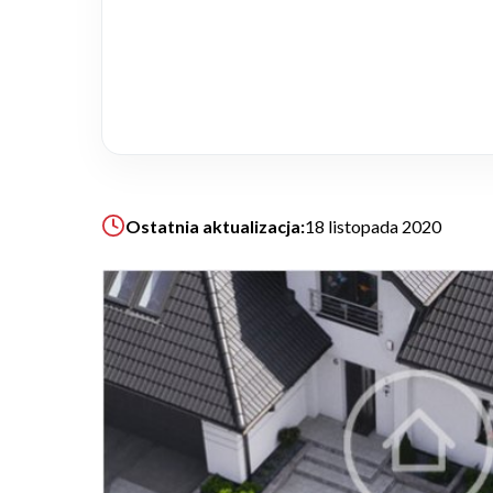
Realizacje
Referencje
Filmy
Ostatnia aktualizacja:
18 listopada 2020
Ogrody
KALKULATOR BUDOWY
BLOG
O NAS
KONAKT