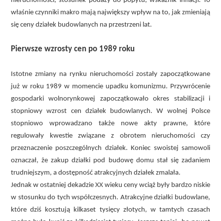
nieruchomości, stosunek podaży do popytu, wskaźnik inflacji. To
właśnie czynniki makro mają największy wpływ na to, jak zmieniają
się ceny działek budowlanych na przestrzeni lat.
Pierwsze wzrosty cen po 1989 roku
Istotne zmiany na rynku nieruchomości zostały zapoczątkowane
już w roku 1989 w momencie upadku komunizmu. Przywrócenie
gospodarki wolnorynkowej zapoczątkowało okres stabilizacji i
stopniowy wzrost cen działek budowlanych. W wolnej Polsce
stopniowo wprowadzano także nowe akty prawne, które
regulowały kwestie związane z obrotem nieruchomości czy
przeznaczenie poszczególnych działek. Koniec swoistej samowoli
oznaczał, że zakup działki pod budowę domu stał się zadaniem
trudniejszym, a dostępność atrakcyjnych działek zmalała.
Jednak w ostatniej dekadzie XX wieku ceny wciąż były bardzo niskie
w stosunku do tych współczesnych. Atrakcyjne działki budowlane,
które dziś kosztują kilkaset tysięcy złotych, w tamtych czasach