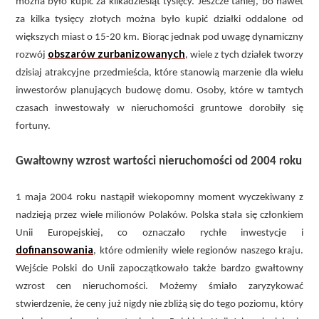
można było kupić za kilkadziesiąt tysięcy. Jeszcze taniej, bo nawet
za kilka tysięcy złotych można było kupić działki oddalone od
większych miast o 15-20 km. Biorąc jednak pod uwagę dynamiczny
obszarów zurbanizowanych
rozwój
, wiele z tych działek tworzy
dzisiaj atrakcyjne przedmieścia, które stanowią marzenie dla wielu
inwestorów planujących budowę domu. Osoby, które w tamtych
czasach inwestowały w nieruchomości gruntowe dorobiły się
fortuny.
Gwałtowny wzrost wartości nieruchomości od 2004 roku
1 maja 2004 roku nastąpił wiekopomny moment wyczekiwany z
nadzieją przez wiele milionów Polaków. Polska stała się członkiem
Unii Europejskiej, co oznaczało rychłe inwestycje i
dofinansowania
, które odmieniły wiele regionów naszego kraju.
Wejście Polski do Unii zapoczątkowało także bardzo gwałtowny
wzrost cen nieruchomości. Możemy śmiało zaryzykować
stwierdzenie, że ceny już nigdy nie zbliżą się do tego poziomu, który