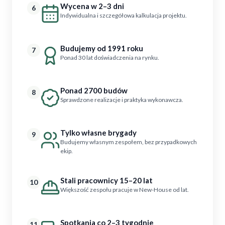
Wycena w 2–3 dni
6
Indywidualna i szczegółowa kalkulacja projektu.
Budujemy od 1991 roku
7
Ponad 30 lat doświadczenia na rynku.
Ponad 2700 budów
8
Sprawdzone realizacje i praktyka wykonawcza.
Tylko własne brygady
9
Budujemy własnym zespołem, bez przypadkowych
ekip.
Stali pracownicy 15–20 lat
10
Większość zespołu pracuje w New-House od lat.
Spotkania co 2–3 tygodnie
11