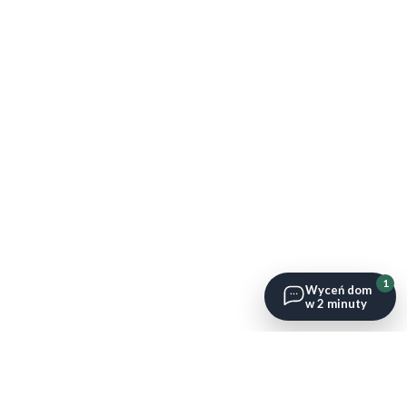
1
Wyceń dom
w 2 minuty