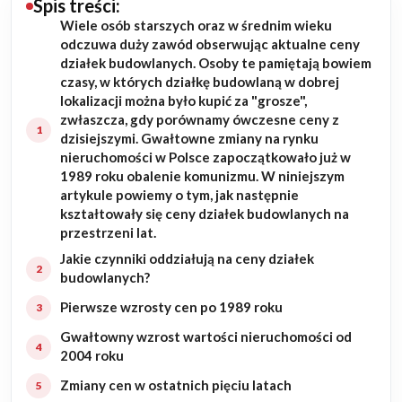
Spis treści:
Wiele osób starszych oraz w średnim wieku
Budowa domu
odczuwa duży zawód obserwując aktualne ceny
działek budowlanych. Osoby te pamiętają bowiem
Rezydencje
czasy, w których działkę budowlaną w dobrej
lokalizacji można było kupić za "grosze",
zwłaszcza, gdy porównamy ówczesne ceny z
Rozbudowa
dzisiejszymi. Gwałtowne zmiany na rynku
nieruchomości w Polsce zapoczątkowało już w
Remonty
1989 roku obalenie komunizmu. W niniejszym
artykule powiemy o tym, jak następnie
Budynki biurowe
kształtowały się ceny działek budowlanych na
przestrzeni lat.
Realizacje
Jakie czynniki oddziałują na ceny działek
budowlanych?
Referencje
Pierwsze wzrosty cen po 1989 roku
Gwałtowny wzrost wartości nieruchomości od
Filmy
2004 roku
Zmiany cen w ostatnich pięciu latach
Ogrody