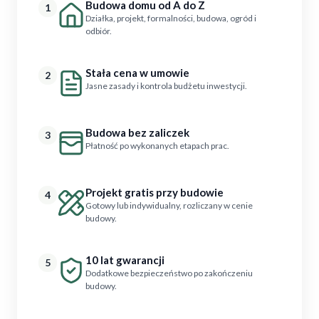
Budowa domu od A do Z
1
Działka, projekt, formalności, budowa, ogród i
odbiór.
Stała cena w umowie
2
Jasne zasady i kontrola budżetu inwestycji.
Budowa bez zaliczek
3
Płatność po wykonanych etapach prac.
Projekt gratis przy budowie
4
Gotowy lub indywidualny, rozliczany w cenie
budowy.
10 lat gwarancji
5
Dodatkowe bezpieczeństwo po zakończeniu
budowy.