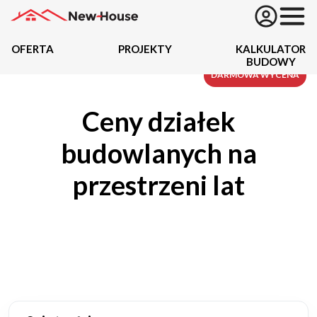
OFERTA
PROJEKTY
KALKULATOR
BUDOWY
Projekty
DARMOWA WYCENA
Ceny działek
Oferta
budowlanych na
Działki
przestrzeni lat
Kredyty
Dokumentacja
20434
Projektów z wyceną
Projekty indywidualne