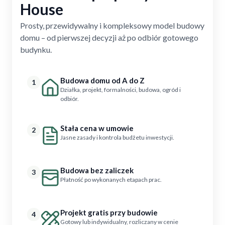
House
Prosty, przewidywalny i kompleksowy model budowy
domu – od pierwszej decyzji aż po odbiór gotowego
budynku.
Budowa domu od A do Z
1
Działka, projekt, formalności, budowa, ogród i
odbiór.
Stała cena w umowie
2
Jasne zasady i kontrola budżetu inwestycji.
Budowa bez zaliczek
3
Płatność po wykonanych etapach prac.
Projekt gratis przy budowie
4
Gotowy lub indywidualny, rozliczany w cenie