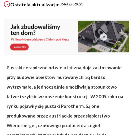
Ostatnia aktualizacja:
06 lutego 2023
KALKULATOR BUDOWY
BLOG
O NAS
KONAKT
ZAPISZ SIĘ
Pustaki ceramiczne od wielu lat znajdują zastosowanie
przy budowie obiektów murowanych. Są bardzo
wytrzymałe, a jednocześnie umożliwiają stosunkowo
łatwe i szybkie wznoszenie konstrukcji. W 2009 roku na
rynku pojawiły się pustaki Porotherm. Są one
produkowane przez austriackie przedsiębiorstwo
Wienerberger, czołowego producenta cegieł