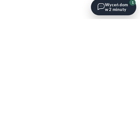
1
Wyceń dom
w 2 minuty