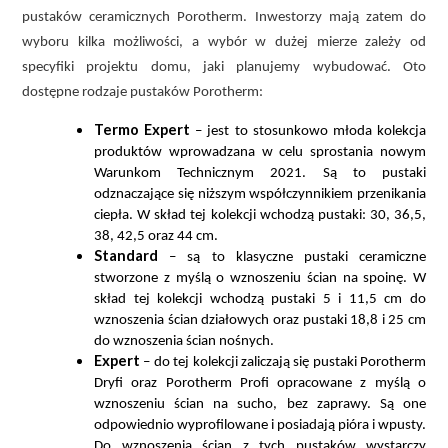
pustaków ceramicznych Porotherm. Inwestorzy mają zatem do
wyboru kilka możliwości, a wybór w dużej mierze zależy od
specyfiki projektu domu, jaki planujemy wybudować. Oto
dostępne rodzaje pustaków Porotherm:
Termo Expert
– jest to stosunkowo młoda kolekcja
produktów wprowadzana w celu sprostania nowym
Warunkom Technicznym 2021. Są to pustaki
odznaczające się niższym współczynnikiem przenikania
ciepła. W skład tej kolekcji wchodzą pustaki: 30, 36,5,
38, 42,5 oraz 44 cm.
Standard
– są to klasyczne pustaki ceramiczne
stworzone z myślą o wznoszeniu ścian na spoinę. W
skład tej kolekcji wchodzą pustaki 5 i 11,5 cm do
wznoszenia ścian działowych oraz pustaki 18,8 i 25 cm
do wznoszenia ścian nośnych.
Expert
– do tej kolekcji zaliczają się pustaki Porotherm
Dryfi oraz Porotherm Profi opracowane z myślą o
wznoszeniu ścian na sucho, bez zaprawy. Są one
odpowiednio wyprofilowane i posiadają pióra i wpusty.
Do wznoszenia ścian z tych pustaków wystarczy