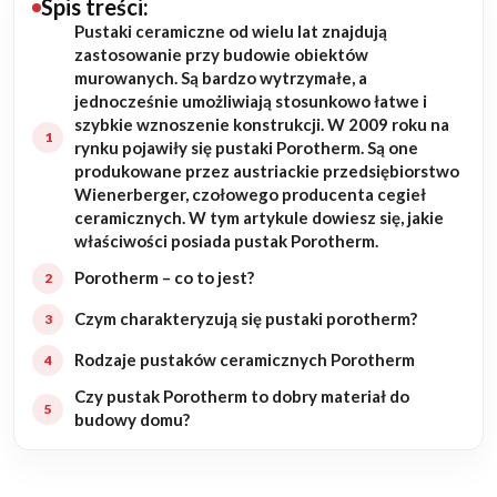
Spis treści:
Pustaki ceramiczne od wielu lat znajdują
Budowa domu
zastosowanie przy budowie obiektów
murowanych. Są bardzo wytrzymałe, a
Rezydencje
jednocześnie umożliwiają stosunkowo łatwe i
szybkie wznoszenie konstrukcji. W 2009 roku na
rynku pojawiły się pustaki Porotherm. Są one
Rozbudowa
produkowane przez austriackie przedsiębiorstwo
Wienerberger, czołowego producenta cegieł
Remonty
ceramicznych. W tym artykule dowiesz się, jakie
właściwości posiada pustak Porotherm.
Budynki biurowe
Porotherm – co to jest?
Realizacje
Czym charakteryzują się pustaki porotherm?
Rodzaje pustaków ceramicznych Porotherm
Referencje
Czy pustak Porotherm to dobry materiał do
budowy domu?
Filmy
Ogrody