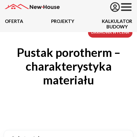
OFERTA
PROJEKTY
KALKULATOR
BUDOWY
Projekty
DARMOWA WYCENA
Pustak porotherm –
Oferta
charakterystyka
Działki
materiału
Kredyty
Dokumentacja
20434
Projektów z wyceną
Projekty indywidualne