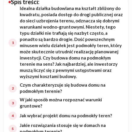
Spis treści:
Idealna działka budowlana ma kształt zbliżony do
Budowa domu
kwadratu, posiada dostęp do drogi publicznej oraz
do sieci uzbrojenia terenu, odznacza się dobrymi
Rezydencje
warunkami wodno-gruntowymi. Niestety, tego
typu działki nie trafiają się nazbyt często, a
ponadto są bardzo drogie. Dość powszechnym
Rozbudowa
minusem wielu działek jest podmokły teren, który
może skutecznie utrudnić realizację planowanej
Remonty
inwestycji. Czy budowa domu na podmokłym
terenie ma sens? Jak najbardziej, ale inwestorzy
Budynki biurowe
muszą liczyć się z pewnymi ustępstwami oraz
wyższymi kosztami budowy.
Realizacje
Czym charakteryzuje się budowa domu na
podmokłym terenie?
Referencje
W jaki sposób można rozpoznać warunki
gruntowe?
Filmy
Jak wybrać projekt domu na podmokły teren?
Jakie rozwiązania stosuje się w domach na
Ogrody
podmokłym terenie?