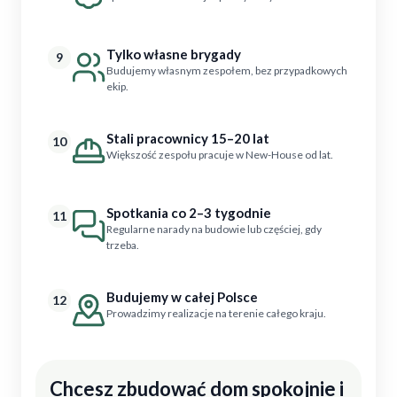
Tylko własne brygady
9
Budujemy własnym zespołem, bez przypadkowych
ekip.
Stali pracownicy 15–20 lat
10
Większość zespołu pracuje w New-House od lat.
Spotkania co 2–3 tygodnie
11
Regularne narady na budowie lub częściej, gdy
trzeba.
Budujemy w całej Polsce
12
Prowadzimy realizacje na terenie całego kraju.
Chcesz zbudować dom spokojnie i