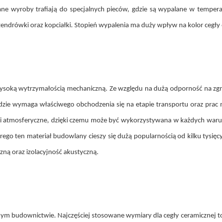
e wyroby trafiają do specjalnych pieców, gdzie są wypalane w tempera
endrówki oraz kopciałki. Stopień wypalenia ma duży wpływ na kolor cegły 
ysoką wytrzymałością mechaniczną. Ze względu na dużą odporność na zgn
 idzie wymaga właściwego obchodzenia się na etapie transportu oraz prac 
iki atmosferyczne, dzięki czemu może być wykorzystywana w każdych waru
rego ten materiał budowlany cieszy się dużą popularnością od kilku tysięc
zną oraz izolacyjność akustyczną.
m budownictwie. Najczęściej stosowane wymiary dla cegły ceramicznej to: