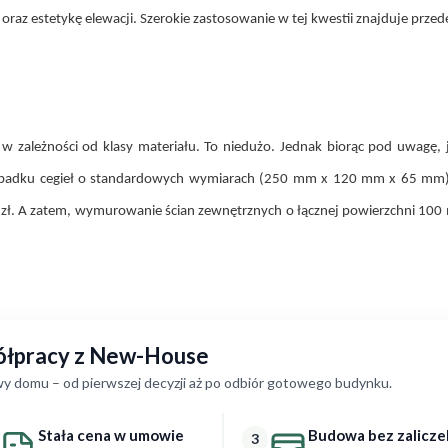
i oraz estetykę elewacji. Szerokie zastosowanie w tej kwestii znajduje prz
ł w zależności od klasy materiału. To niedużo. Jednak biorąc pod uwagę,
rzypadku cegieł o standardowych wymiarach (250 mm x 120 mm x 65 m
00 zł. A zatem, wymurowanie ścian zewnętrznych o łącznej powierzchni 10
półpracy z New-House
y domu – od pierwszej decyzji aż po odbiór gotowego budynku.
Stała cena w umowie
Budowa bez zalicze
3