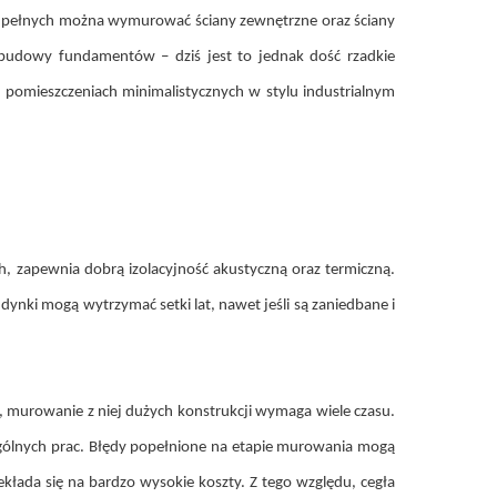
n pełnych można wymurować ściany zewnętrzne oraz ściany
 budowy fundamentów – dziś jest to jednak dość rzadkie
 pomieszczeniach minimalistycznych w stylu industrialnym
h, zapewnia dobrą izolacyjność akustyczną oraz termiczną.
nki mogą wytrzymać setki lat, nawet jeśli są zaniedbane i
e, murowanie z niej dużych konstrukcji wymaga wiele czasu.
zególnych prac. Błędy popełnione na etapie murowania mogą
łada się na bardzo wysokie koszty. Z tego względu, cegła