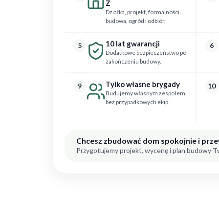
Z
Działka, projekt, formalności,
budowa, ogród i odbiór.
10 lat gwarancji
5
6
Dodatkowe bezpieczeństwo po
zakończeniu budowy.
Tylko własne brygady
9
10
Budujemy własnym zespołem,
bez przypadkowych ekip.
Chcesz zbudować dom spokojnie i prz
Przygotujemy projekt, wycenę i plan budowy 