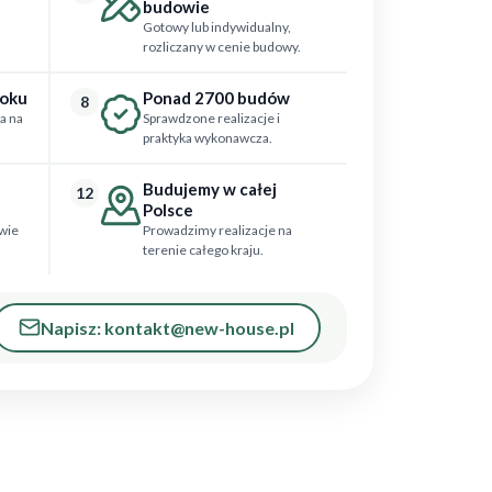
budowie
Gotowy lub indywidualny,
rozliczany w cenie budowy.
roku
Ponad 2700 budów
8
a na
Sprawdzone realizacje i
praktyka wykonawcza.
Budujemy w całej
12
Polsce
wie
Prowadzimy realizacje na
terenie całego kraju.
Napisz: kontakt@new-house.pl