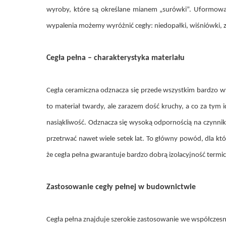
wyroby, które są określane mianem „surówki”. Uformowan
wypalenia możemy wyróżnić cegły: niedopałki, wiśniówki, z
Cegła pełna – charakterystyka materiału
Cegła ceramiczna odznacza się przede wszystkim bardzo w
to materiał twardy, ale zarazem dość kruchy, a co za tym
nasiąkliwość. Odznacza się wysoką odpornością na czynn
przetrwać nawet wiele setek lat. To główny powód, dla któ
że cegła pełna gwarantuje bardzo dobrą izolacyjność termic
Zastosowanie cegły pełnej w budownictwie
Cegła pełna znajduje szerokie zastosowanie we współczesny