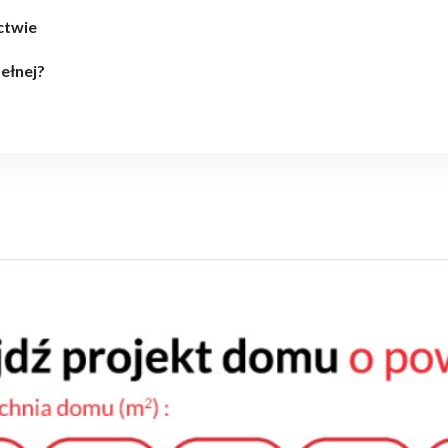
ctwie
ełnej?