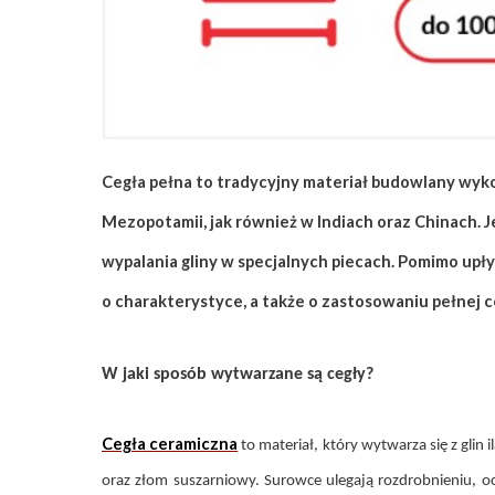
ZAPISZ SIĘ
Cegła pełna to tradycyjny materiał budowlany wyk
Mezopotamii, jak również w Indiach oraz Chinach. J
wypalania gliny w specjalnych piecach. Pomimo upł
o charakterystyce, a także o zastosowaniu pełnej c
W jaki sposób wytwarzane są cegły?
Cegła ceramiczna
to materiał, który wytwarza się z gli
oraz złom suszarniowy. Surowce ulegają rozdrobnieniu, oc