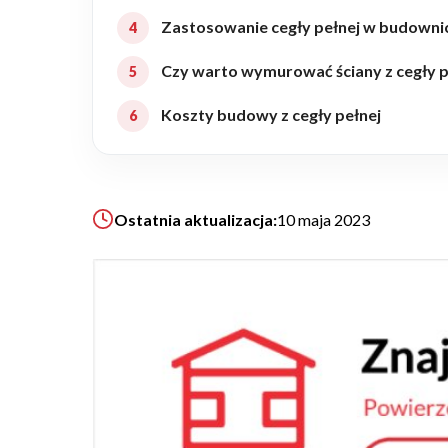
Zastosowanie cegły pełnej w budowni
Realizacje
Czy warto wymurować ściany z cegły p
Referencje
Koszty budowy z cegły pełnej
Filmy
Ostatnia aktualizacja:
10 maja 2023
Ogrody
KALKULATOR BUDOWY
BLOG
O NAS
KONAKT