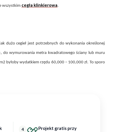
cegła klinkierowa
ede wszystkim
.
 jak dużo cegieł jest potrzebnych do wykonania określonej
m), do wymurowania metra kwadratowego ściany lub muru
0 m2 byłoby wydatkiem rzędu 60,000 – 100,000 zł. To sporo
k
Projekt gratis przy
4