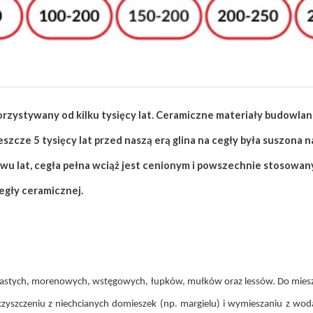
orzystywany od kilku tysięcy lat. Ceramiczne materiały budowla
eszcze 5 tysięcy lat przed naszą erą glina na cegły była suszona
ywu lat, cegła pełna wciąż jest cenionym i powszechnie stosowa
egły ceramicznej.
n ilastych, morenowych, wstęgowych, łupków, mułków oraz lessów. Do mies
zyszczeniu z niechcianych domieszek (np. margielu) i wymieszaniu z wodą