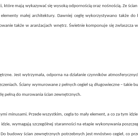
i, które mają wykazywać się wysoką odpornością oraz nośnością. Ze ścia
elementy małej architektury. Dawniej cegłę wykorzystywano także do
sowanie także w aranżacjach wnętrz. Świetnie komponuje się zwłaszcza w
nętrzne. Jest wytrzymała, odporna na działanie czynników atmosferycznyc
zeniach. Ściany wymurowane z pełnych cegieł są długowieczne – takie budy
głę pełną do murowania ścian zewnętrznych.
nymi minusami. Przede wszystkim, cegła to mały element, a co za tym idzi
tym idzie, wymagają szczególnej staranności na etapie wykonywania poszc
 Do budowy ścian zewnętrznych potrzebnych jest mnóstwo cegieł, co przek