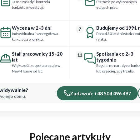
Jasne zasady i kontrola
Płatność po wykonanych
budżetu inwestycji.
etapach prac.
Wycena w 2–3 dni
Budujemy od 1991 
7
Indywidualna i szczegółowa
Ponad 30 lat doświadczeni
kalkulacja projektu.
rynku.
Stali pracownicy 15–20
Spotkania co 2–3
11
lat
tygodnie
Większość zespołu pracuje w
Regularne narady na budo
New-House od lat.
lub częściej, gdy trzeba.
ewidywalnie?
Zadzwoń: +48 504 496 497
Twojego domu.
Polecane artykuły