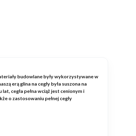
materiały budowlane były wykorzystywane w
aszą erą glina na cegły była suszona na
at, cegła pełna wciąż jest cenionym i
że o zastosowaniu pełnej cegły