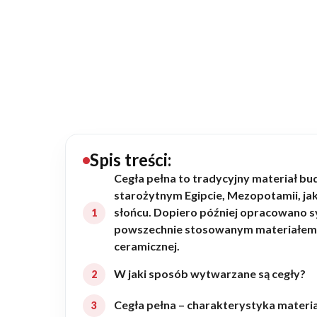
20434
Projektów z wyceną
Projekty indywidualne
Budowa domu
Rezydencje
Spis treści:
Cegła pełna to tradycyjny materiał b
starożytnym Egipcie, Mezopotamii, jak 
Rozbudowa
słońcu. Dopiero później opracowano sy
powszechnie stosowanym materiałem. W
ceramicznej.
Remonty
W jaki sposób wytwarzane są cegły?
Budynki biurowe
Cegła pełna – charakterystyka materi