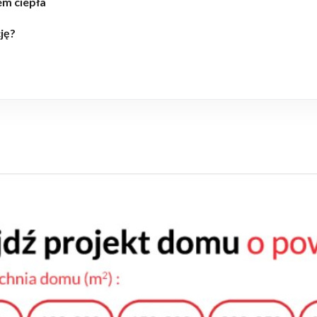
m ciepła
ję?