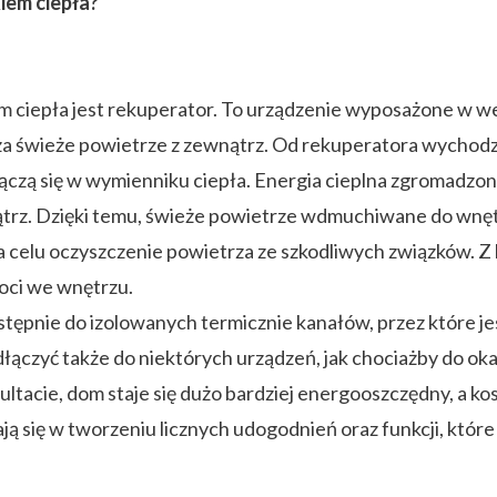
iem ciepła?
m ciepła jest rekuperator. To urządzenie wyposażone w w
a świeże powietrze z zewnątrz. Od rekuperatora wychodz
ączą się w wymienniku ciepła. Energia cieplna zgromadzon
trz. Dzięki temu, świeże powietrze wdmuchiwane do wnęt
na celu oczyszczenie powietrza ze szkodliwych związków. 
goci we wnętrzu.
stępnie do izolowanych termicznie kanałów, przez które
ączyć także do niektórych urządzeń, jak chociażby do o
ltacie, dom staje się dużo bardziej energooszczędny, a ko
ą się w tworzeniu licznych udogodnień oraz funkcji, które