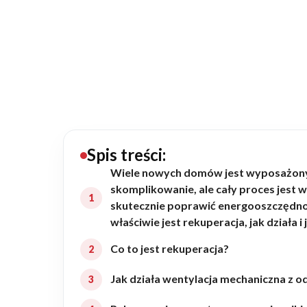
20434
Projektów z wyceną
Projekty indywidualne
Budowa domu
Rezydencje
Spis treści:
Wiele nowych domów jest wyposażonyc
skomplikowanie, ale cały proces jest 
Rozbudowa
skutecznie poprawić energooszczędno
właściwie jest rekuperacja, jak działa i 
Remonty
Co to jest rekuperacja?
Jak działa wentylacja mechaniczna z o
Budynki biurowe