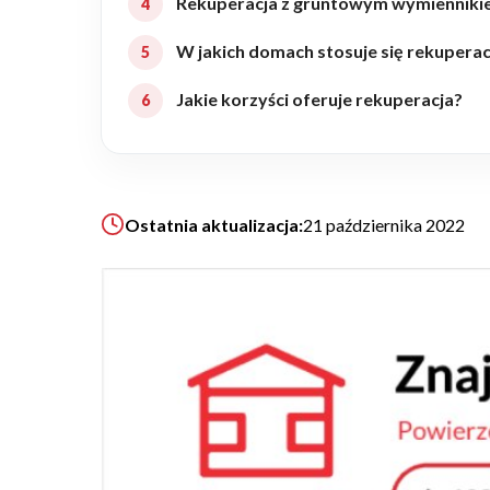
Rekuperacja z gruntowym wymiennikie
Realizacje
W jakich domach stosuje się rekuperac
Jakie korzyści oferuje rekuperacja?
Referencje
Filmy
Ostatnia aktualizacja:
21 października 2022
Ogrody
KALKULATOR BUDOWY
BLOG
O NAS
KONAKT