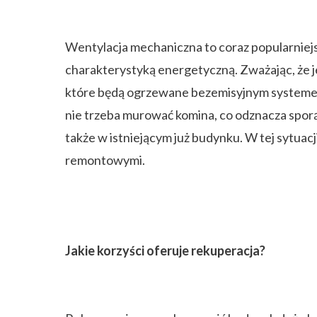
Wentylacja mechaniczna to coraz popularniej
charakterystyką energetyczną. Zważając, że je
które będą ogrzewane bezemisyjnym systemem
nie trzeba murować komina, co odznacza spor
także w istniejącym już budynku. W tej sytuac
remontowymi.
Jakie korzyści oferuje rekuperacja?