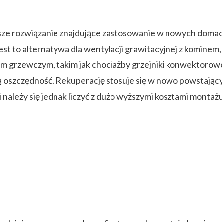
sze rozwiązanie znajdujące zastosowanie w nowych domac
st to alternatywa dla wentylacji grawitacyjnej z kominem,
 grzewczym, takim jak chociażby grzejniki konwektorow
ą oszczędność. Rekuperację stosuje się w nowo powstając
ji należy się jednak liczyć z dużo wyższymi kosztami mon