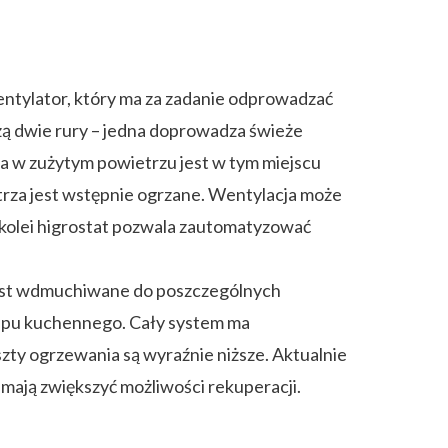
entylator, który ma za zadanie odprowadzać
ą dwie rury – jedna doprowadza świeże
a w zużytym powietrzu jest w tym miejscu
rza jest wstępnie ogrzane. Wentylacja może
Z kolei higrostat pozwala zautomatyzować
 jest wdmuchiwane do poszczególnych
kapu kuchennego. Cały system ma
szty ogrzewania są wyraźnie niższe. Aktualnie
 mają zwiększyć możliwości rekuperacji.