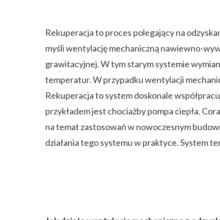
Rekuperacja to proces polegający na odzyska
myśli wentylację mechaniczną nawiewno-wywie
grawitacyjnej. W tym starym systemie wymiana
temperatur. W przypadku wentylacji mechani
Rekuperacja to system doskonale współpracu
przykładem jest chociażby pompa ciepła. Cora
na temat zastosowań w nowoczesnym budownict
działania tego systemu w praktyce. System t