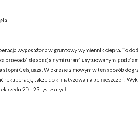
pła
peracja wyposażona w gruntowy wymiennik ciepła. To do
prowadzi się specjalnymi rurami usytuowanymi pod ziemi
 kilka stopni Celsjusza. W okresie zimowym w ten sposób d
ować rekuperację także do klimatyzowania pomieszczeń. Wy
 rzędu 20 – 25 tys. złotych.