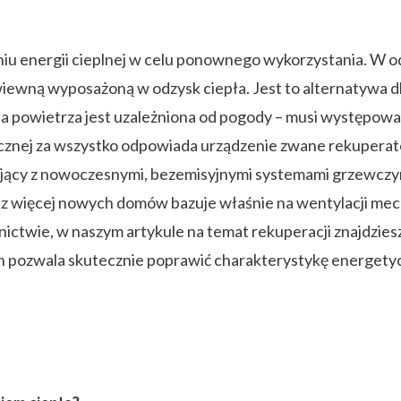
niu energii cieplnej w celu ponownego wykorzystania. W 
wną wyposażoną w odzysk ciepła. Jest to alternatywa dla
 powietrza jest uzależniona od pogody – musi występować 
cznej za wszystko odpowiada urządzenie zwane rekupera
jący z nowoczesnymi, bezemisyjnymi systemami grzewczy
z więcej nowych domów bazuje właśnie na wentylacji mecha
wie, w naszym artykule na temat rekuperacji znajdziesz
en pozwala skutecznie poprawić charakterystykę energet