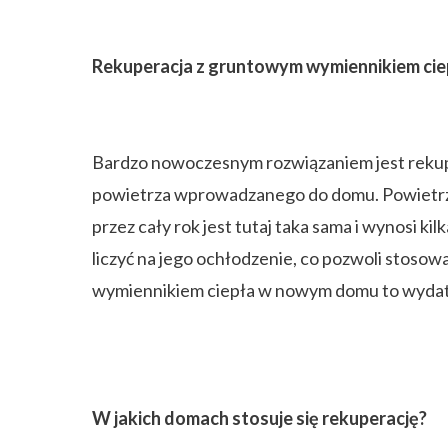
Rekuperacja z gruntowym wymiennikiem cie
Bardzo nowoczesnym rozwiązaniem jest reku
powietrza wprowadzanego do domu. Powietrze 
przez cały rok jest tutaj taka sama i wynosi
liczyć na jego ochłodzenie, co pozwoli stos
wymiennikiem ciepła w nowym domu to wydatek
W jakich domach stosuje się rekuperację?