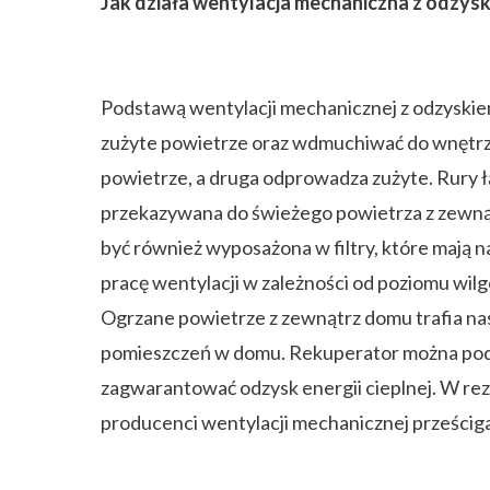
Jak działa wentylacja mechaniczna z odzysk
Podstawą wentylacji mechanicznej z odzyskie
zużyte powietrze oraz wdmuchiwać do wnętrz
powietrze, a druga odprowadza zużyte. Rury ł
przekazywana do świeżego powietrza z zewną
być również wyposażona w filtry, które mają 
pracę wentylacji w zależności od poziomu wil
Ogrzane powietrze z zewnątrz domu trafia na
pomieszczeń w domu. Rekuperator można podł
zagwarantować odzysk energii cieplnej. W rezu
producenci wentylacji mechanicznej prześcigaj