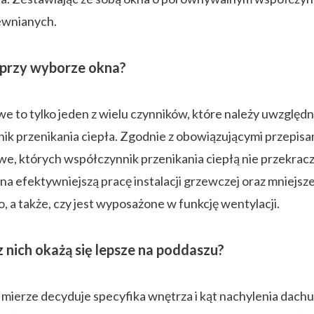
rewnianych.
 przy wyborze okna?
we to tylko jeden z wielu czynników, które należy uwzglę
nnik przenikania ciepła. Zgodnie z obowiązującymi przep
e, których współczynnik przenikania ciepłą nie przekracz
ę na efektywniejszą pracę instalacji grzewczej oraz mniejs
o, a także, czy jest wyposażone w funkcję wentylacji.
 nich okażą się lepsze na poddaszu?
ej mierze decyduje specyfika wnętrza i kąt nachylenia dac