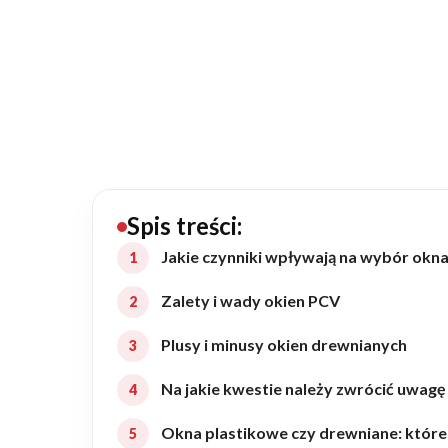
20434
Projektów z wyceną
Projekty indywidualne
Budowa domu
Rezydencje
Spis treści:
Jakie czynniki wpływają na wybór okn
Rozbudowa
Zalety i wady okien PCV
Plusy i minusy okien drewnianych
Remonty
Na jakie kwestie należy zwrócić uwag
Budynki biurowe
Okna plastikowe czy drewniane: które 