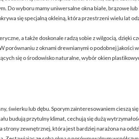
m. Do wyboru mamy uniwersalne okna białe, brązowe lub cz
rywa się specjalną okleiną, która przestrzeni wielu lat od
ryczne, a także doskonale radzą sobie z wilgocią, dzięki c
a. W porównaniu z oknami drewnianymi o podobnej jakości w
cych się o środowisko naturalne, wybór okien plastikowych
sny, świerku lub dębu. Sporym zainteresowaniem cieszą s
u budują przytulny klimat, cechują się dużą wytrzymałośc
za strony zewnętrznej, która jest bardziej narażona na od
na. Zestawiając ze sobą okna o porównywalnym współczynn