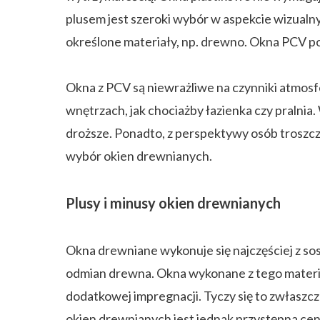
plusem jest szeroki wybór w aspekcie wizualny
określone materiały, np. drewno. Okna PCV pok
Okna z PCV są niewrażliwe na czynniki atmosfe
wnętrzach, jak chociażby łazienka czy pralni
droższe. Ponadto, z perspektywy osób troszczą
wybór okien drewnianych.
Plusy i minusy okien drewnianych
Okna drewniane wykonuje się najczęściej z so
odmian drewna. Okna wykonane z tego materiał
dodatkowej impregnacji. Tyczy się to zwłaszc
okien drewnianych jest jednak przystępna ce