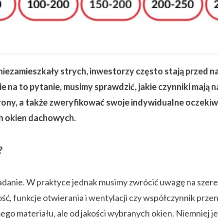
iezamieszkały strych, inwestorzy często stają przed 
 na to pytanie, musimy sprawdzić, jakie czynniki mają 
ony, a także zweryfikować swoje indywidualne oczekiwa
h okien dachowych.
?
danie. W praktyce jednak musimy zwrócić uwagę na szereg
ść, funkcje otwierania i wentylacji czy współczynnik prze
go materiału, ale od jakości wybranych okien. Niemniej j