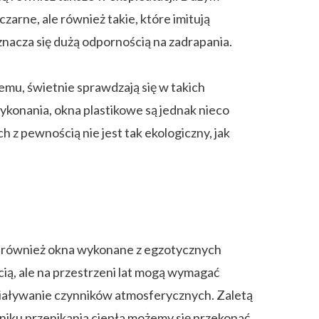
arne, ale również takie, które imitują
znacza się dużą odpornością na zadrapania.
zemu, świetnie sprawdzają się w takich
ykonania, okna plastikowe są jednak nieco
 z pewnością nie jest tak ekologiczny, jak
ię również okna wykonane z egzotycznych
ią, ale na przestrzeni lat mogą wymagać
działywanie czynników atmosferycznych. Zaletą
iku przenikania ciepła możemy się przekonać