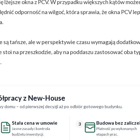
się lżejsze okna z PCV. W przypadku większych kątów moż
ędnić odporność na wilgoć, która sprawia, że okna PCV lepi
a.
 są tańsze, ale w perspektywie czasu wymagają dodatkowej
ie stoi na przeszkodzie, aby na poddaszu zastosować oba 
.
półpracy z New-House
y domu – od pierwszej decyzji aż po odbiór gotowego budynku.
Stała cena w umowie
Budowa bez zalicze
3
Jasne zasady i kontrola
Płatność po wykonanych
budżetu inwestycji.
etapach prac.