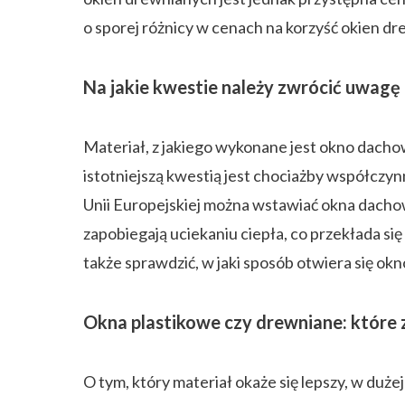
o sporej różnicy w cenach na korzyść okien d
Na jakie kwestie należy zwrócić uwagę
Materiał, z jakiego wykonane jest okno dacho
istotniejszą kwestią jest chociażby współczy
Unii Europejskiej można wstawiać okna dachow
zapobiegają uciekaniu ciepła, co przekłada si
także sprawdzić, w jaki sposób otwiera się okn
Okna plastikowe czy drewniane: które z
O tym, który materiał okaże się lepszy, w duż