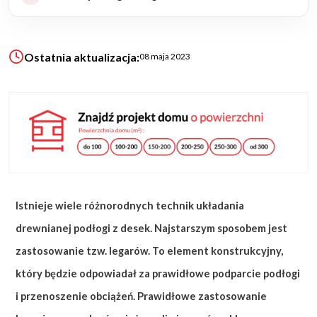
KALKULATOR BUDOWY
Ostatnia aktualizacja:
BLOG
08 maja 2023
O NAS
KONAKT
ZAPISZ SIĘ
Istnieje wiele różnorodnych technik układania
drewnianej podłogi z desek. Najstarszym sposobem jest
zastosowanie tzw. legarów. To element konstrukcyjny,
który będzie odpowiadał za prawidłowe podparcie podłogi
i przenoszenie obciążeń. Prawidłowe zastosowanie