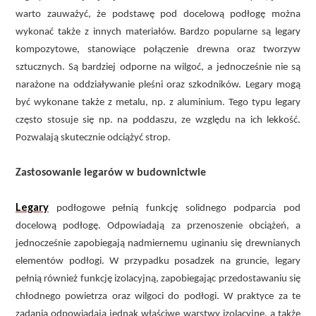
warto zauważyć, że podstawę pod docelową podłogę można
wykonać także z innych materiałów. Bardzo popularne są legary
kompozytowe, stanowiące połączenie drewna oraz tworzyw
sztucznych. Są bardziej odporne na wilgoć, a jednocześnie nie są
narażone na oddziaływanie pleśni oraz szkodników. Legary mogą
być wykonane także z metalu, np. z aluminium. Tego typu legary
często stosuje się np. na poddaszu, ze względu na ich lekkość.
Pozwalają skutecznie odciążyć strop.
Zastosowanie legarów w budownictwie
Legary
podłogowe pełnią funkcję solidnego podparcia pod
docelową podłogę. Odpowiadają za przenoszenie obciążeń, a
jednocześnie zapobiegają nadmiernemu uginaniu się drewnianych
elementów podłogi. W przypadku posadzek na gruncie, legary
pełnią również funkcję izolacyjną, zapobiegając przedostawaniu się
chłodnego powietrza oraz wilgoci do podłogi. W praktyce za te
zadania odpowiadają jednak właściwe warstwy izolacyjne, a także