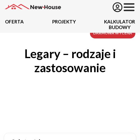
OFERTA
PROJEKTY
KALKULATOR
BUDOWY
Projekty
DARMOWA WYCENA
Legary – rodzaje i
Oferta
zastosowanie
Działki
Kredyty
Dokumentacja
20434
Projektów z wyceną
Projekty indywidualne