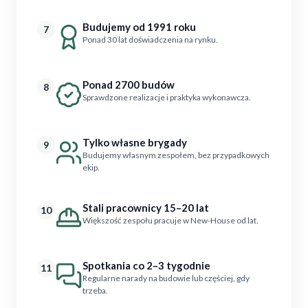
Budujemy od 1991 roku
7
Ponad 30 lat doświadczenia na rynku.
Ponad 2700 budów
8
Sprawdzone realizacje i praktyka wykonawcza.
Tylko własne brygady
9
Budujemy własnym zespołem, bez przypadkowych
ekip.
Stali pracownicy 15–20 lat
10
Większość zespołu pracuje w New-House od lat.
Spotkania co 2–3 tygodnie
11
Regularne narady na budowie lub częściej, gdy
trzeba.