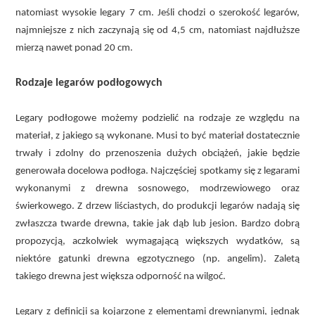
natomiast wysokie legary 7 cm. Jeśli chodzi o szerokość legarów,
najmniejsze z nich zaczynają się od 4,5 cm, natomiast najdłuższe
mierzą nawet ponad 20 cm.
Rodzaje legarów podłogowych
Legary podłogowe możemy podzielić na rodzaje ze względu na
materiał, z jakiego są wykonane. Musi to być materiał dostatecznie
trwały i zdolny do przenoszenia dużych obciążeń, jakie będzie
generowała docelowa podłoga. Najczęściej spotkamy się z legarami
wykonanymi z drewna sosnowego, modrzewiowego oraz
świerkowego. Z drzew liściastych, do produkcji legarów nadają się
zwłaszcza twarde drewna, takie jak dąb lub jesion. Bardzo dobrą
propozycją, aczkolwiek wymagającą większych wydatków, są
niektóre gatunki drewna egzotycznego (np. angelim). Zaletą
takiego drewna jest większa odporność na wilgoć.
Legary z definicji są kojarzone z elementami drewnianymi, jednak