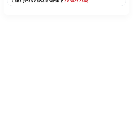
Cena (stan deweloperski):
Zobacz cenę