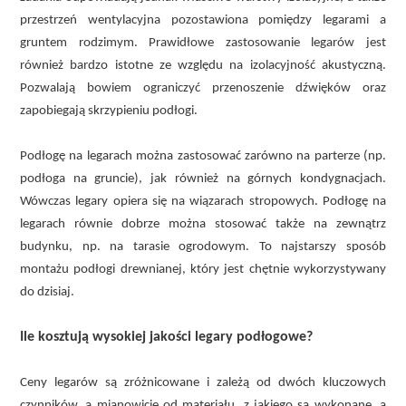
przestrzeń wentylacyjna pozostawiona pomiędzy legarami a
gruntem rodzimym. Prawidłowe zastosowanie legarów jest
również bardzo istotne ze względu na izolacyjność akustyczną.
Pozwalają bowiem ograniczyć przenoszenie dźwięków oraz
zapobiegają skrzypieniu podłogi.
Podłogę na legarach można zastosować zarówno na parterze (np.
podłoga na gruncie), jak również na górnych kondygnacjach.
Wówczas legary opiera się na wiązarach stropowych. Podłogę na
legarach równie dobrze można stosować także na zewnątrz
budynku, np. na tarasie ogrodowym. To najstarszy sposób
montażu podłogi drewnianej, który jest chętnie wykorzystywany
do dzisiaj.
Ile kosztują wysokiej jakości legary podłogowe?
Ceny legarów są zróżnicowane i zależą od dwóch kluczowych
czynników, a mianowicie od materiału, z jakiego są wykonane, a