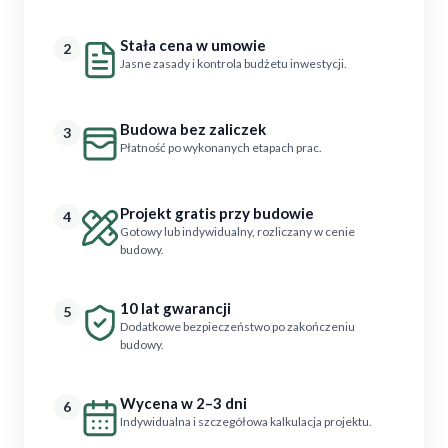
Stała cena w umowie
2
Jasne zasady i kontrola budżetu inwestycji.
Budowa bez zaliczek
3
Płatność po wykonanych etapach prac.
Projekt gratis przy budowie
4
Gotowy lub indywidualny, rozliczany w cenie
budowy.
10 lat gwarancji
5
Dodatkowe bezpieczeństwo po zakończeniu
budowy.
Wycena w 2–3 dni
6
Indywidualna i szczegółowa kalkulacja projektu.