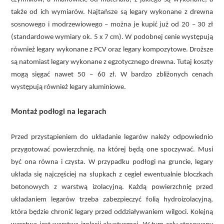
także od ich wymiarów. Najtańsze są legary wykonane z drewna
sosnowego i modrzewiowego – można je kupić już od 20 – 30 zł
(standardowe wymiary ok. 5 x 7 cm). W podobnej cenie występują
również legary wykonane z PCV oraz legary kompozytowe. Droższe
są natomiast legary wykonane z egzotycznego drewna. Tutaj koszty
mogą sięgać nawet 50 – 60 zł. W bardzo zbliżonych cenach
występują również legary aluminiowe.
Montaż podłogi na legarach
Przed przystąpieniem do układanie legarów należy odpowiednio
przygotować powierzchnię, na której będą one spoczywać. Musi
być ona równa i czysta. W przypadku podłogi na gruncie, legary
układa się najczęściej na słupkach z cegieł ewentualnie bloczkach
betonowych z warstwą izolacyjną. Każdą powierzchnię przed
układaniem legarów trzeba zabezpieczyć folią hydroizolacyjną,
która będzie chronić legary przed oddziaływaniem wilgoci. Kolejną