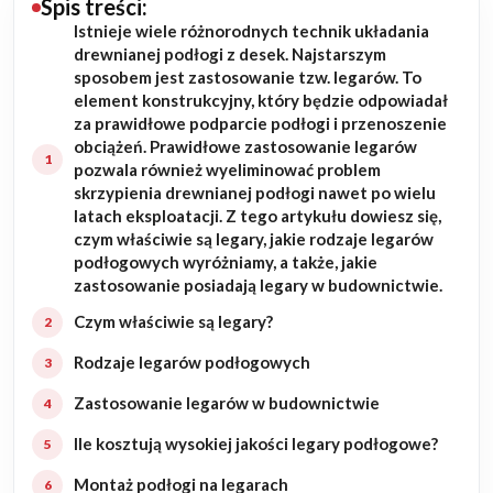
Spis treści:
Istnieje wiele różnorodnych technik układania
Budowa domu
drewnianej podłogi z desek. Najstarszym
sposobem jest zastosowanie tzw. legarów. To
Rezydencje
element konstrukcyjny, który będzie odpowiadał
za prawidłowe podparcie podłogi i przenoszenie
obciążeń. Prawidłowe zastosowanie legarów
Rozbudowa
pozwala również wyeliminować problem
skrzypienia drewnianej podłogi nawet po wielu
Remonty
latach eksploatacji. Z tego artykułu dowiesz się,
czym właściwie są legary, jakie rodzaje legarów
Budynki biurowe
podłogowych wyróżniamy, a także, jakie
zastosowanie posiadają legary w budownictwie.
Realizacje
Czym właściwie są legary?
Rodzaje legarów podłogowych
Referencje
Zastosowanie legarów w budownictwie
Filmy
Ile kosztują wysokiej jakości legary podłogowe?
Ogrody
Montaż podłogi na legarach