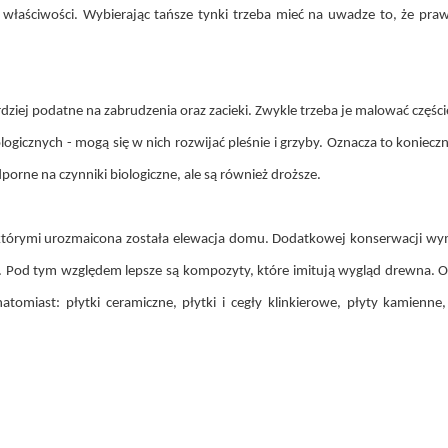
 właściwości. Wybierając tańsze tynki trzeba mieć na uwadze to, że pr
bardziej podatne na zabrudzenia oraz zacieki. Zwykle trzeba je malować czę
logicznych - mogą się w nich rozwijać pleśnie i grzyby. Oznacza to koniec
dporne na czynniki biologiczne, ale są również droższe.
którymi urozmaicona została elewacja domu. Dodatkowej konserwacji wyma
Pod tym względem lepsze są kompozyty, które imitują wygląd drewna. Od
omiast: płytki ceramiczne, płytki i cegły klinkierowe, płyty kamien