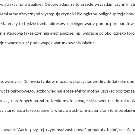
ć atrakcyjna wizualnie? Odpowiadają za to przede wszystkim czynniki a
kami atmosferycznymi występują czynniki biologiczne. Wilgoć sprzyja bow
no. Materiały te będzie trzeba okresowo pielęgnować z pomocą preparat
żenie stanowią także czynniki mechaniczne, np. wibracje od okolicznego tor
acyjne warto wziąć pod uwagę uwarunkowania lokalne.
resowe mycie. Do mycia tynków można wykorzystać wodę z dodatkiem dom
ża ogrodowego, aczkolwiek najlepsze efekty można uzyskać poprzez zas
dziej narażonych na zabrudzenia mycie stosuje się nawet raz do roku. War
y starzenia, a także zapewnić właściwą ochronę materiałom termoizolacy
alowane. Warto przy tej czynności zastosować preparaty biobójcze. Są