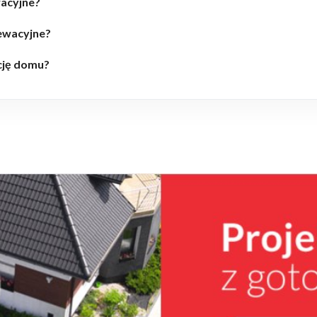
wacyjne?
lewacyjne?
cję domu?