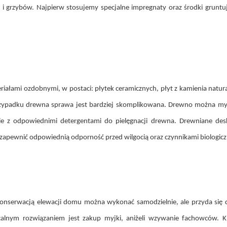
i i grzybów. Najpierw stosujemy specjalne impregnaty oraz środki grun
ałami ozdobnymi, w postaci: płytek ceramicznych, płyt z kamienia natura
rzypadku drewna sprawa jest bardziej skomplikowana. Drewno można myć 
e z odpowiednimi detergentami do pielęgnacji drewna. Drewniane deski
zapewnić odpowiednią odporność przed wilgocią oraz czynnikami biologic
 i konserwacją elewacji domu można wykonać samodzielnie, ale przyda się
calnym rozwiązaniem jest zakup myjki, aniżeli wzywanie fachowców. Ki