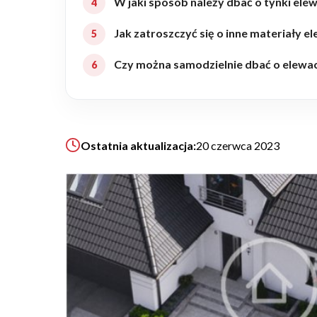
W jaki sposób należy dbać o tynki ele
Realizacje
Jak zatroszczyć się o inne materiały e
Czy można samodzielnie dbać o elewa
Referencje
Filmy
Ostatnia aktualizacja:
20 czerwca 2023
Ogrody
KALKULATOR BUDOWY
BLOG
O NAS
KONAKT