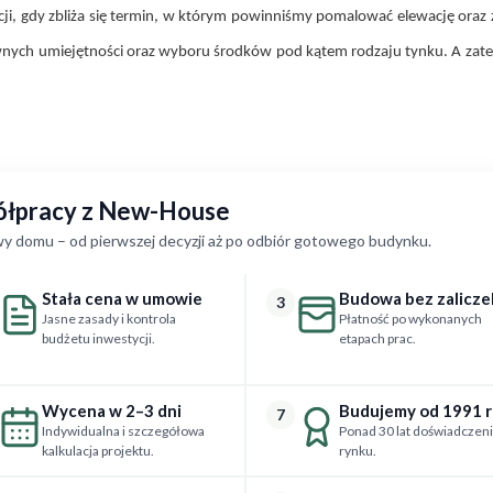
acji, gdy zbliża się termin, w którym powinniśmy pomalować elewację oraz
ych umiejętności oraz wyboru środków pod kątem rodzaju tynku. A zatem
półpracy z New-House
y domu – od pierwszej decyzji aż po odbiór gotowego budynku.
Stała cena w umowie
Budowa bez zalicze
3
Jasne zasady i kontrola
Płatność po wykonanych
budżetu inwestycji.
etapach prac.
Wycena w 2–3 dni
Budujemy od 1991 
7
Indywidualna i szczegółowa
Ponad 30 lat doświadczeni
kalkulacja projektu.
rynku.