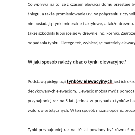
Co wpływa na to, że z czasem elewacja domu przestaje by
śniegu, a także promieniowanie UV. W połączeniu z czynni
nie posiadają tynki mineralne i akrylowe, a także drew
także szkodniki lubujące się w drewnie, np. korniki. Zagro
odpadania tynku. Dlatego też, wybierając materiały elew
W jaki sposób należy dbać o tynki elewacyjne?
tynków elewacyjnych
Podstawą pielęgnacji
jest ich ok
dedykowanych elewacjom. Elewację można myć z pomocą wę
przynajmniej raz na 5 lat, jednak w przypadku tynków bar
walorów estetycznych. W ten sposób można opóźnić proces
Tynki przynajmniej raz na 10 lat powinny być również m