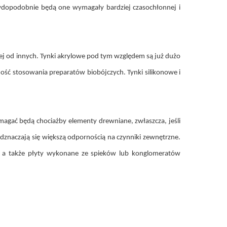
awdopodobnie będą one wymagały bardziej czasochłonnej i
ściej od innych. Tynki akrylowe pod tym względem są już dużo
zność stosowania preparatów biobójczych. Tynki silikonowe i
gać będą chociażby elementy drewniane, zwłaszcza, jeśli
znaczają się większą odpornością na czynniki zewnętrzne.
ne, a także płyty wykonane ze spieków lub konglomeratów