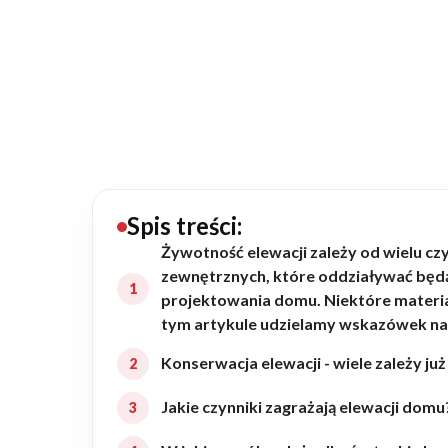
20434
Projektów z wyceną
Projekty indywidualne
Budowa domu
Rezydencje
Spis treści:
Żywotność elewacji zależy od wielu cz
zewnętrznych, które oddziaływać będą 
Rozbudowa
projektowania domu. Niektóre materi
tym artykule udzielamy wskazówek na 
Remonty
Konserwacja elewacji - wiele zależy ju
Jakie czynniki zagrażają elewacji domu
Budynki biurowe