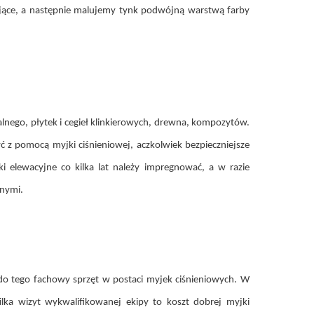
tujące, a następnie malujemy tynk podwójną warstwą farby
lnego, płytek i cegieł klinkierowych, drewna, kompozytów.
z pomocą myjki ciśnieniowej, aczkolwiek bezpieczniejsze
 elewacyjne co kilka lat należy impregnować, a w razie
znymi.
 do tego fachowy sprzęt w postaci myjek ciśnieniowych. W
lka wizyt wykwalifikowanej ekipy to koszt dobrej myjki