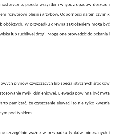
tmosferyczne, przede wszystkim wilgoć z opadów deszczu i
iem rozwojowi pleśni i grzybów. Odporności na ten czynnik
ów biobójczych. W przypadku drewna zagrożeniem mogą być
owiska lub ruchliwej drogi. Mogą one prowadzić do pękania i
owych płynów czyszczących lub specjalistycznych środków
tosowanie myjki ciśnieniowej. Elewacja powinna być myta
to pamiętać, że czyszczenie elewacji to nie tylko kwestia
jnym pod tynkiem.
 one szczególnie ważne w przypadku tynków mineralnych i