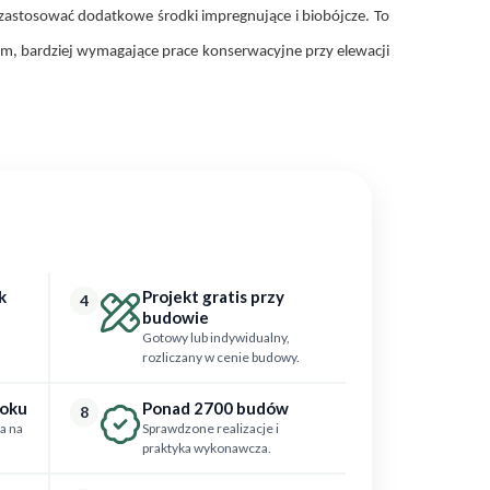
 zastosować dodatkowe środki impregnujące i biobójcze. To
, bardziej wymagające prace konserwacyjne przy elewacji
k
Projekt gratis przy
4
budowie
Gotowy lub indywidualny,
rozliczany w cenie budowy.
roku
Ponad 2700 budów
8
a na
Sprawdzone realizacje i
praktyka wykonawcza.