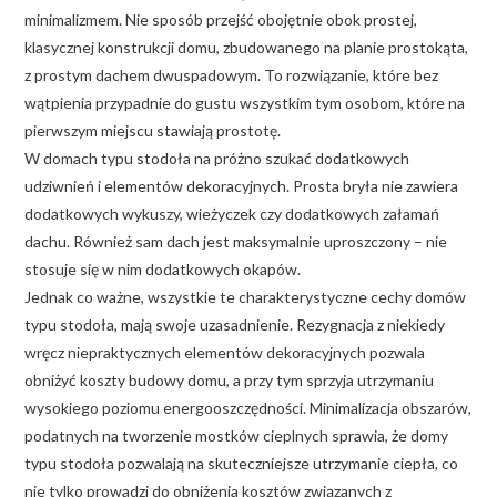
minimalizmem. Nie sposób przejść obojętnie obok prostej,
klasycznej konstrukcji domu, zbudowanego na planie prostokąta,
z prostym dachem dwuspadowym. To rozwiązanie, które bez
wątpienia przypadnie do gustu wszystkim tym osobom, które na
pierwszym miejscu stawiają prostotę.
W domach typu stodoła na próżno szukać dodatkowych
udziwnień i elementów dekoracyjnych. Prosta bryła nie zawiera
dodatkowych wykuszy, wieżyczek czy dodatkowych załamań
dachu. Również sam dach jest maksymalnie uproszczony – nie
stosuje się w nim dodatkowych okapów.
Jednak co ważne, wszystkie te charakterystyczne cechy domów
typu stodoła, mają swoje uzasadnienie. Rezygnacja z niekiedy
wręcz niepraktycznych elementów dekoracyjnych pozwala
obniżyć koszty budowy domu, a przy tym sprzyja utrzymaniu
wysokiego poziomu energooszczędności. Minimalizacja obszarów,
podatnych na tworzenie mostków cieplnych sprawia, że domy
typu stodoła pozwalają na skuteczniejsze utrzymanie ciepła, co
nie tylko prowadzi do obniżenia kosztów związanych z