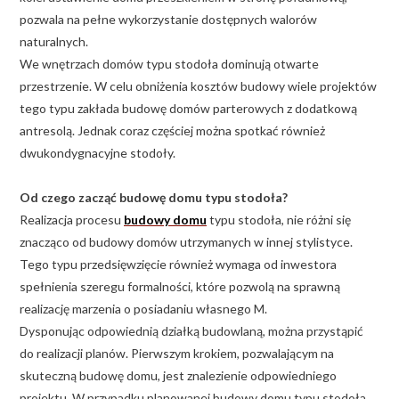
pozwala na pełne wykorzystanie dostępnych walorów
naturalnych.
We wnętrzach domów typu stodoła dominują otwarte
przestrzenie. W celu obniżenia kosztów budowy wiele projektów
tego typu zakłada budowę domów parterowych z dodatkową
antresolą. Jednak coraz częściej można spotkać również
dwukondygnacyjne stodoły.
Od czego zacząć budowę domu typu stodoła?
Realizacja procesu
budowy domu
typu stodoła, nie różni się
znacząco od budowy domów utrzymanych w innej stylistyce.
Tego typu przedsięwzięcie również wymaga od inwestora
spełnienia szeregu formalności, które pozwolą na sprawną
realizację marzenia o posiadaniu własnego M.
Dysponując odpowiednią działką budowlaną, można przystąpić
do realizacji planów. Pierwszym krokiem, pozwalającym na
skuteczną budowę domu, jest znalezienie odpowiedniego
projektu. W przypadku planowanej budowy domu typu stodoła