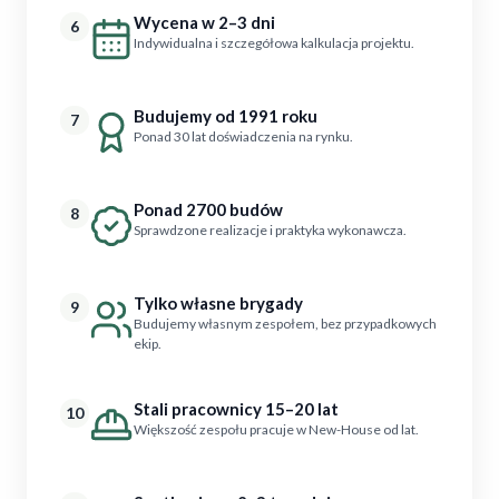
Wycena w 2–3 dni
6
Indywidualna i szczegółowa kalkulacja projektu.
Budujemy od 1991 roku
7
Ponad 30 lat doświadczenia na rynku.
Ponad 2700 budów
8
Sprawdzone realizacje i praktyka wykonawcza.
Tylko własne brygady
9
Budujemy własnym zespołem, bez przypadkowych
ekip.
Stali pracownicy 15–20 lat
10
Większość zespołu pracuje w New-House od lat.