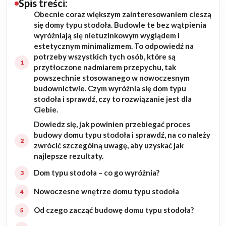
Spis treści:
Obecnie coraz większym zainteresowaniem cieszą
Budowa domu
się domy typu stodoła. Budowle te bez wątpienia
wyróżniają się nietuzinkowym wyglądem i
Rezydencje
estetycznym minimalizmem. To odpowiedź na
potrzeby wszystkich tych osób, które są
przytłoczone nadmiarem przepychu, tak
Rozbudowa
powszechnie stosowanego w nowoczesnym
budownictwie. Czym wyróżnia się dom typu
Remonty
stodoła i sprawdź, czy to rozwiązanie jest dla
Ciebie.
Budynki biurowe
Dowiedz się, jak powinien przebiegać proces
budowy domu typu stodoła i sprawdź, na co należy
Realizacje
zwrócić szczególną uwagę, aby uzyskać jak
najlepsze rezultaty.
Referencje
Dom typu stodoła – co go wyróżnia?
Nowoczesne wnętrze domu typu stodoła
Filmy
Od czego zacząć budowę domu typu stodoła?
Ogrody