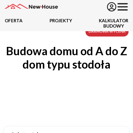
OFERTA
PROJEKTY
KALKULATOR
BUDOWY
Projekty
DARMOWA WYCENA
Budowa domu od A do Z
Oferta
dom typu stodoła
Działki
Kredyty
Dokumentacja
20489
Projektów z wyceną
Projekty indywidualne