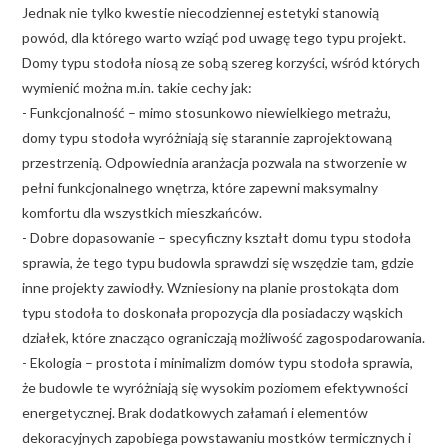
Jednak nie tylko kwestie niecodziennej estetyki stanowią
powód, dla którego warto wziąć pod uwagę tego typu projekt.
Domy typu stodoła niosą ze sobą szereg korzyści, wśród których
wymienić można m.in. takie cechy jak:
- Funkcjonalność – mimo stosunkowo niewielkiego metrażu,
domy typu stodoła wyróżniają się starannie zaprojektowaną
przestrzenią. Odpowiednia aranżacja pozwala na stworzenie w
pełni funkcjonalnego wnętrza, które zapewni maksymalny
komfortu dla wszystkich mieszkańców.
- Dobre dopasowanie – specyficzny kształt domu typu stodoła
sprawia, że tego typu budowla sprawdzi się wszędzie tam, gdzie
inne projekty zawiodły. Wzniesiony na planie prostokąta dom
typu stodoła to doskonała propozycja dla posiadaczy wąskich
działek, które znacząco ograniczają możliwość zagospodarowania.
- Ekologia – prostota i minimalizm domów typu stodoła sprawia,
że budowle te wyróżniają się wysokim poziomem efektywności
energetycznej. Brak dodatkowych załamań i elementów
dekoracyjnych zapobiega powstawaniu mostków termicznych i