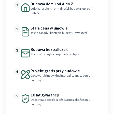
Budowa domu od A do Z
1
Działka, projekt, formalności, budowa, ogród i
odbiór.
Stała cena w umowie
2
Jasne zasady i kontrola budżetu inwestycji.
Budowa bez zaliczek
3
Płatność po wykonanych etapach prac.
Projekt gratis przy budowie
4
Gotowy lub indywidualny, rozliczany w cenie
budowy.
10 lat gwarancji
5
Dodatkowe bezpieczeństwo po zakończeniu
budowy.