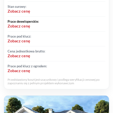
Stan surowy:
Zobacz cenę
Prace deweloperskie:
Zobacz cenę
Prace pod klucz:
Zobacz cenę
Cena jednostkowa brutto:
Zobacz cenę
Prace pod klucz z ogrodem:
Zobacz cenę
Przedstawiony koszt jest szacunkowy i podlega weryfikacji cenowej po
zapoznaniu się z pełnym projektem wykonawczym