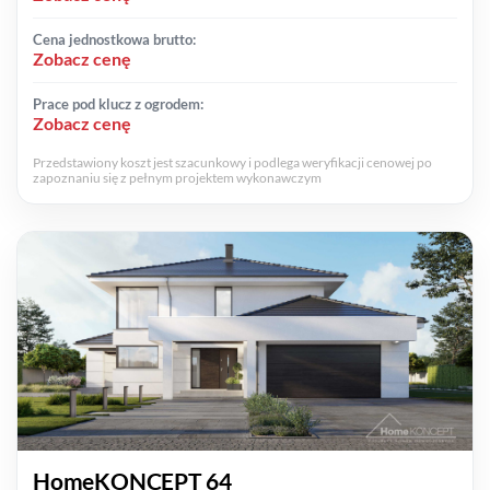
Cena jednostkowa brutto:
Zobacz cenę
Prace pod klucz z ogrodem:
Zobacz cenę
Przedstawiony koszt jest szacunkowy i podlega weryfikacji cenowej po
zapoznaniu się z pełnym projektem wykonawczym
HomeKONCEPT 64