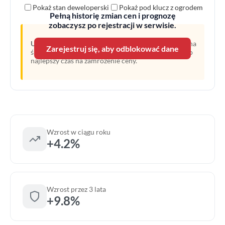
Pokaż stan deweloperski
Pokaż pod klucz z ogrodem
Pełną historię zmian cen i prognozę
zobaczysz po rejestracji w serwisie.
Uwaga:
Linia przerywana oznacza prognozę opartą na
Zarejestruj się, aby odblokować dane
średnim wzroście z ostatnich lat. Obecny moment to
najlepszy czas na zamrożenie ceny.
Wzrost w ciągu roku
+4.2%
Wzrost przez 3 lata
+9.8%