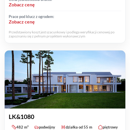
Zobacz cenę
Prace pod klucz z ogrodem:
Zobacz cenę
Przedstawiony koszt jest szacunkowy i podlega weryfikacji cenowej po
zapoznaniu się z pełnym projektem wykonawczym
LK&1080
482 m²
podwójny
działka od 55 m
piętrowy