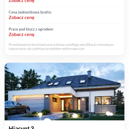
Zobacz cenę
Cena jednostkowa brutto:
Zobacz cenę
Prace pod klucz z ogrodem:
Zobacz cenę
Przedstawiony koszt jest szacunkowy i podlega weryfikacji cenowej po
zapoznaniu się z pełnym projektem wykonawczym
Hiacynt 3