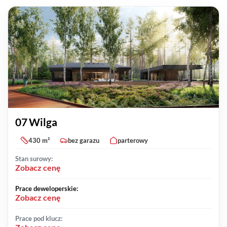
07 Wilga
430 m²
bez garazu
parterowy
Stan surowy:
Zobacz cenę
Prace deweloperskie:
Zobacz cenę
Prace pod klucz: