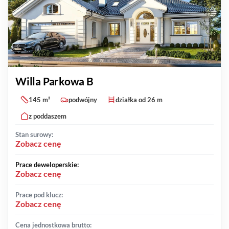
Willa Parkowa B
145 m²
podwójny
działka od 26 m
z poddaszem
Stan surowy:
Zobacz cenę
Prace deweloperskie:
Zobacz cenę
Prace pod klucz:
Zobacz cenę
Cena jednostkowa brutto: