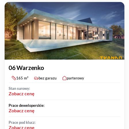
06 Warzenko
165 m²
bez garazu
parterowy
Stan surowy:
Zobacz cenę
Prace deweloperskie:
Zobacz cenę
Prace pod klucz:
Zobacz cenę