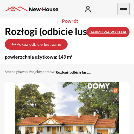
← Powrót
Rozłogi (odbicie lustrzane)
DARMOWA WYCENA
Pokaż odbicie lustrzane
powierzchnia użytkowa:
149 m²
Strona główna
Projekty domów
/
/
Rozłogi (odbicie lustrzane)