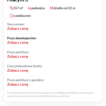
157 m²
podwójny
działka od 22 m
z poddaszem
Stan surowy:
Zobacz cenę
Prace deweloperskie:
Zobacz cenę
Prace pod klucz:
Zobacz cenę
Cena jednostkowa brutto:
Zobacz cenę
Prace pod klucz z ogrodem:
Zobacz cenę
Przedstawiony koszt jest szacunkowy i podlega weryfikacji cenowej po
zapoznaniu się z pełnym projektem wykonawczym