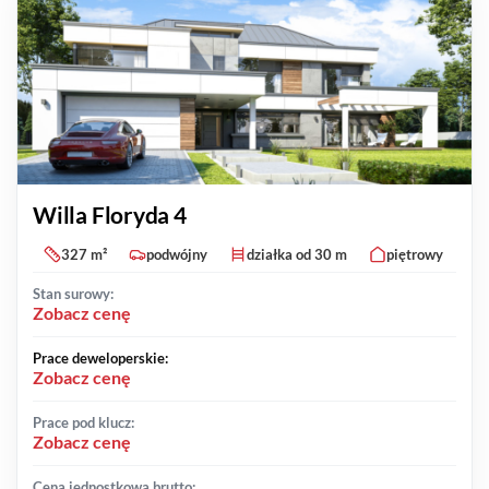
Willa Floryda 4
327 m²
podwójny
działka od 30 m
piętrowy
Stan surowy:
Zobacz cenę
Prace deweloperskie:
Zobacz cenę
Prace pod klucz:
Zobacz cenę
Cena jednostkowa brutto: