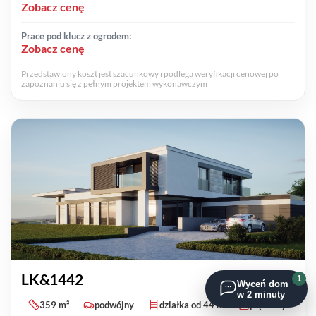
Zobacz cenę
Prace pod klucz z ogrodem:
Zobacz cenę
Przedstawiony koszt jest szacunkowy i podlega weryfikacji cenowej po
zapoznaniu się z pełnym projektem wykonawczym
LK&1442
1
Wyceń dom
w 2 minuty
359 m²
podwójny
działka od 44 m
piętrowy